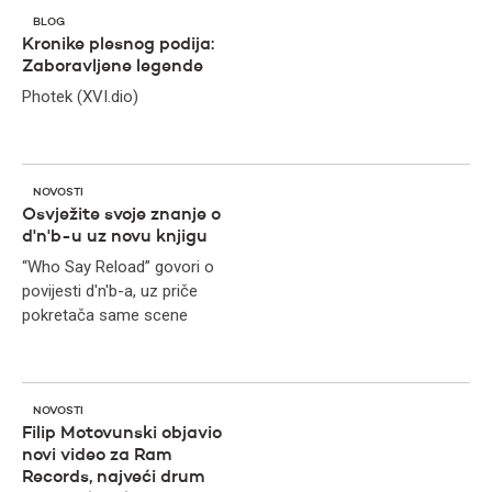
BLOG
Kronike plesnog podija:
Zaboravljene legende
Photek (XVI.dio)
NOVOSTI
Osvježite svoje znanje o
d'n'b-u uz novu knjigu
“Who Say Reload” govori o
povijesti d'n'b-a, uz priče
pokretača same scene
NOVOSTI
Filip Motovunski objavio
novi video za Ram
Records, najveći drum