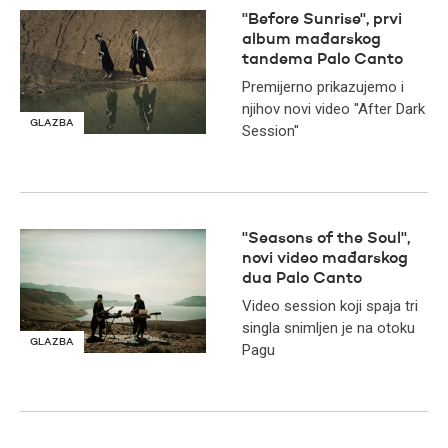
''Before Sunrise'', prvi
album mađarskog
tandema Palo Canto
Premijerno prikazujemo i
njihov novi video ''After Dark
GLAZBA
Session''
''Seasons of the Soul'',
novi video mađarskog
dua Palo Canto
Video session koji spaja tri
singla snimljen je na otoku
GLAZBA
Pagu