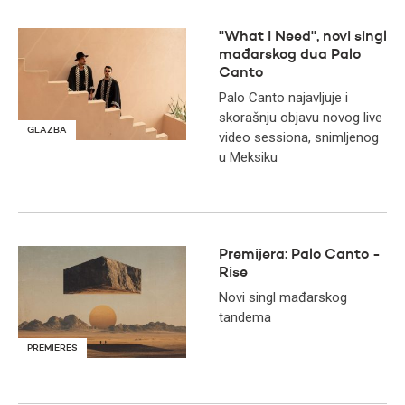
''What I Need'', novi singl
mađarskog dua Palo
Canto
Palo Canto najavljuje i
skorašnju objavu novog live
GLAZBA
video sessiona, snimljenog
u Meksiku
Premijera: Palo Canto -
Rise
Novi singl mađarskog
tandema
PREMIERES