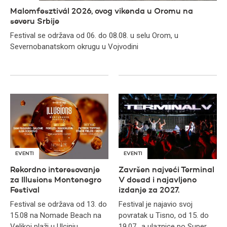
Malomfesztivál 2026, ovog vikenda u Oromu na
severu Srbije
Festival se održava od 06. do 08.08. u selu Orom, u
Severnobanatskom okrugu u Vojvodini
EVENTI
EVENTI
Rekordno interesovanje
Završen najveći Terminal
za Illusions Montenegro
V dosad i najavljeno
Festival
izdanje za 2027.
Festival se održava od 13. do
Festival je najavio svoj
15.08 na Nomade Beach na
povratak u Tisno, od 15. do
Velikoj plaži u Ulcinju
19.07., a ulaznice po Super