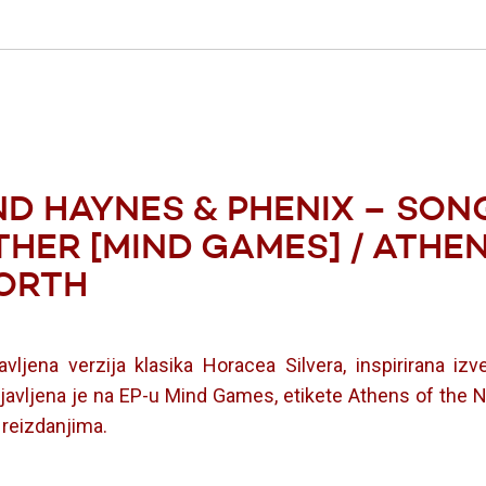
D HAYNES & PHENIX – SON
THER [MIND GAMES] / ATHE
ORTH
vljena verzija klasika Horacea Silvera, inspirirana i
avljena je na EP-u Mind Games, etikete Athens of the N
z reizdanjima.