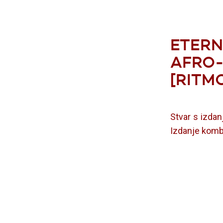
ETERN
AFRO-
[RITM
Stvar s izdan
Izdanje kombin