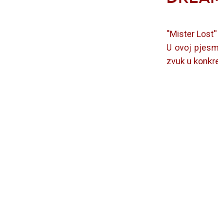
''Mister Lost
U ovoj pjesmi
zvuk u konkr