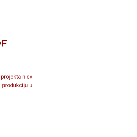
OF
 projekta niev
u produkciju u