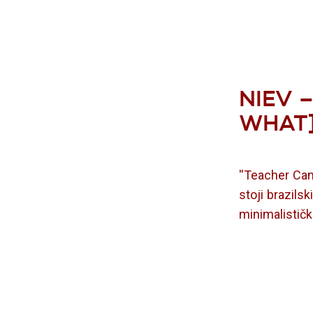
NIEV 
WHAT]
''Teacher Can
stoji brazils
minimalistič