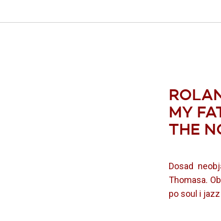
ROLAN
MY FA
THE N
Dosad neobja
Thomasa. Obj
po soul i jaz