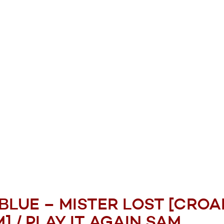
BLUE – MISTER LOST [CROA
] / PLAY IT AGAIN SAM