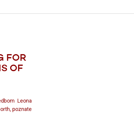
G FOR
NS OF
zvedbom Leona
orth, poznate