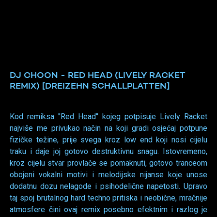
DJ CHOON - RED HEAD (LIVELY RACKET
REMIX) [DREIZEHN SCHALLPLATTEN]
Kod remiksa ''Red Head'' kojeg potpisuje Lively Racket
najviše me privukao način na koji gradi osjećaj potpune
fizičke težine, prije svega kroz low end koji nosi cijelu
traku i daje joj gotovo destruktivnu snagu. Istovremeno,
kroz cijelu stvar provlače se pomaknuti, gotovo tranceom
obojeni vokalni motivi i melodijske nijanse koje unose
dodatnu dozu nelagode i psihodelične napetosti. Upravo
taj spoj brutalnog hard techno pritiska i neobične, mračnije
atmosfere čini ovaj remix posebno efektnim i razlog je