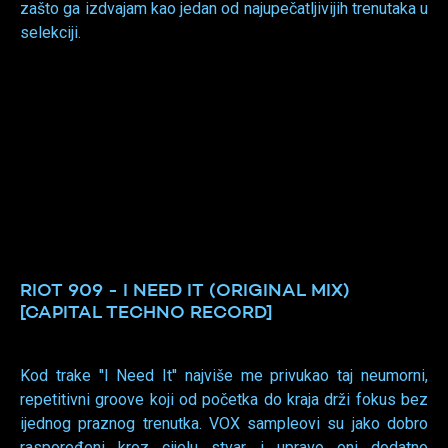
zašto ga izdvajam kao jedan od najupečatljivijih trenutaka u
selekciji.
RIOT 909 - I NEED IT (ORIGINAL MIX)
[CAPITAL TECHNO RECORD]
Kod trake ''I Need It'' najviše me privukao taj neumorni,
repetitivni groove koji od početka do kraja drži fokus bez
ijednog praznog trenutka. VOX sampleovi su jako dobro
raspoređeni kroz cijelu stvar i upravo oni dodatno