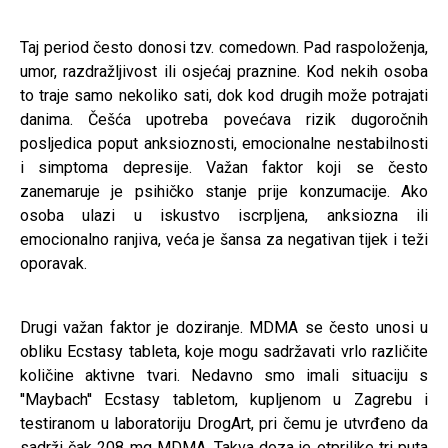
Taj period često donosi tzv. comedown. Pad raspoloženja,
umor, razdražljivost ili osjećaj praznine. Kod nekih osoba
to traje samo nekoliko sati, dok kod drugih može potrajati
danima. Češća upotreba povećava rizik dugoročnih
posljedica poput anksioznosti, emocionalne nestabilnosti
i simptoma depresije. Važan faktor koji se često
zanemaruje je psihičko stanje prije konzumacije. Ako
osoba ulazi u iskustvo iscrpljena, anksiozna ili
emocionalno ranjiva, veća je šansa za negativan tijek i teži
oporavak.
Drugi važan faktor je doziranje. MDMA se često unosi u
obliku Ecstasy tableta, koje mogu sadržavati vrlo različite
količine aktivne tvari. Nedavno smo imali situaciju s
''Maybach'' Ecstasy tabletom, kupljenom u Zagrebu i
testiranom u laboratoriju DrogArt, pri čemu je utvrđeno da
sadrži čak 208 mg MDMA. Takva doza je otprilike tri puta