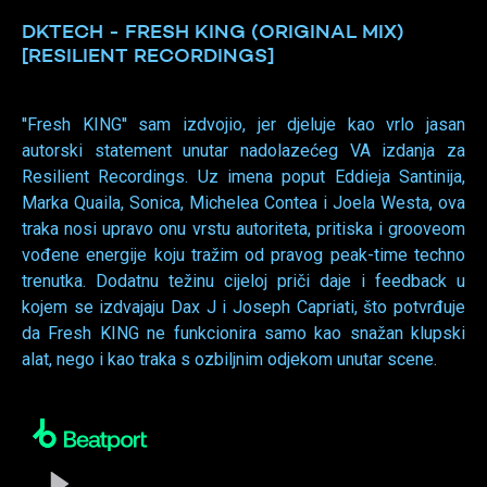
DKTECH - FRESH KING (ORIGINAL MIX)
[RESILIENT RECORDINGS]
''Fresh KING'' sam izdvojio, jer djeluje kao vrlo jasan
autorski statement unutar nadolazećeg VA izdanja za
Resilient Recordings. Uz imena poput Eddieja Santinija,
Marka Quaila, Sonica, Michelea Contea i Joela Westa, ova
traka nosi upravo onu vrstu autoriteta, pritiska i grooveom
vođene energije koju tražim od pravog peak-time techno
trenutka. Dodatnu težinu cijeloj priči daje i feedback u
kojem se izdvajaju Dax J i Joseph Capriati, što potvrđuje
da Fresh KING ne funkcionira samo kao snažan klupski
alat, nego i kao traka s ozbiljnim odjekom unutar scene.