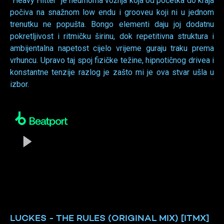
''Heavy Hitter'' je neumorna vožnja koja od početka do kraja
počiva na snažnom low endu i grooveu koji ni u jednom
trenutku ne popušta. Bongo elementi daju joj dodatnu
pokretljivost i ritmičku širinu, dok repetitivna struktura i
ambijentalna napetost cijelo vrijeme guraju traku prema
vrhuncu. Upravo taj spoj fizičke težine, hipnotičnog drivea i
konstantne tenzije razlog je zašto mi je ova stvar ušla u
izbor.
LUCKES - THE RULES (ORIGINAL MIX) [ITMX]