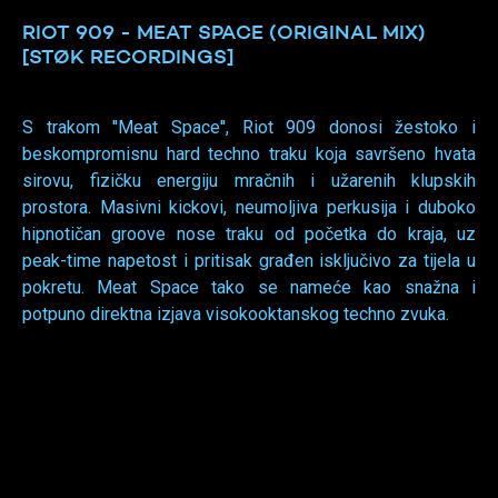
RIOT 909 - MEAT SPACE (ORIGINAL MIX)
[STØK RECORDINGS]
S trakom ''Meat Space'', Riot 909 donosi žestoko i
beskompromisnu hard techno traku koja savršeno hvata
sirovu, fizičku energiju mračnih i užarenih klupskih
prostora. Masivni kickovi, neumoljiva perkusija i duboko
hipnotičan groove nose traku od početka do kraja, uz
peak-time napetost i pritisak građen isključivo za tijela u
pokretu. Meat Space tako se nameće kao snažna i
potpuno direktna izjava visokooktanskog techno zvuka.