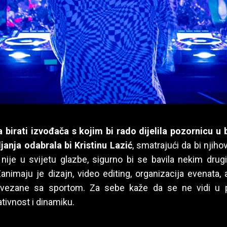
 birati izvođača s kojim bi rado dijelila pozornicu u 
janja odabrala bi Kristinu Lazić
, smatrajući da bi njiho
 nije u svijetu glazbe, sigurno bi se bavila nekim dru
nimaju je dizajn, video editing, organizacija evenata, a
povezane sa sportom. Za sebe kaže da se ne vidi u p
ativnost i dinamiku.