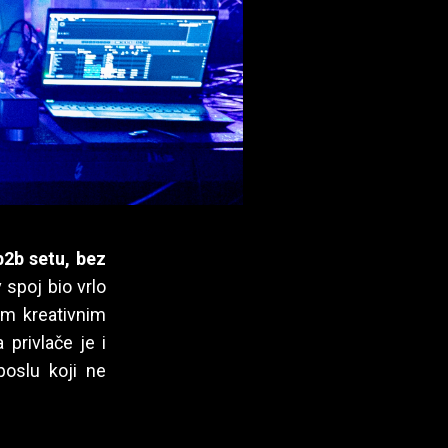
b2b setu, bez
v spoj bio vrlo
gim kreativnim
 privlače je i
oslu koji ne