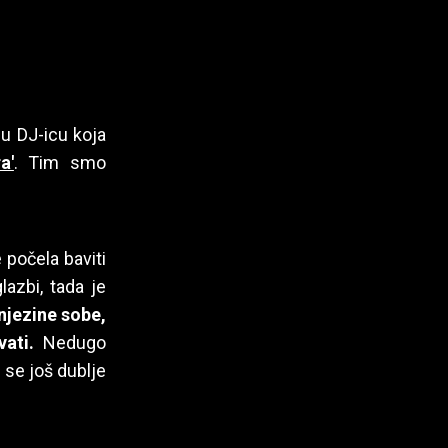
du DJ-icu koja
a'
. Tim smo
 počela baviti
lazbi, tada je
 njezine sobe,
ati.
Nedugo
a se još dublje