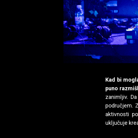
Kad bi mogla
puno razmišl
zanimljiv. Da
područjem. Za
aktivnosti 
uključuje kre