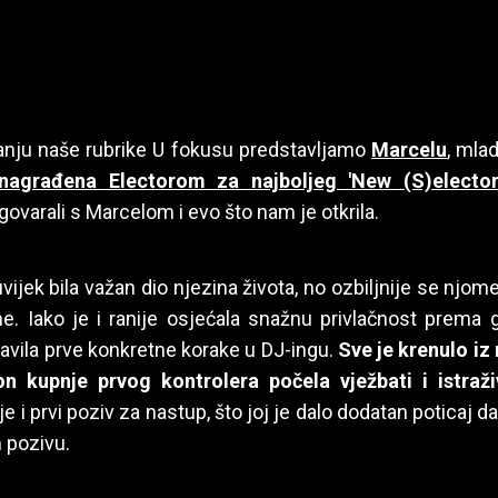
nju naše rubrike U fokusu predstavljamo
Marcelu
, mla
nagrađena Electorom za najboljeg 'New (S)elector
varali s Marcelom i evo što nam je otkrila.
vijek bila važan dio njezina života, no ozbiljnije se njome
ine. Iako je i ranije osjećala snažnu privlačnost prema g
avila prve konkretne korake u DJ-ingu.
Sve je krenulo iz
n kupnje prvog kontrolera počela vježbati i istraživ
je i prvi poziv za nastup, što joj je dalo dodatan poticaj d
 pozivu.