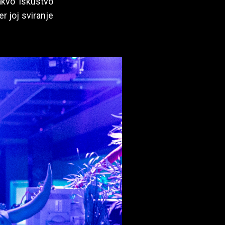
takvo iskustvo
r joj sviranje