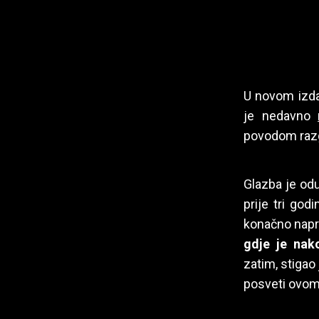
U novom izda
je nedavno
povodom razgo
Glazba je odu
prije tri god
konačno napr
gdje je nako
zatim, stigao 
posveti ovom