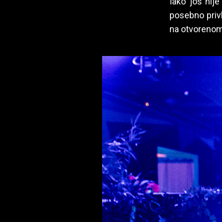
Iako još nije
posebno privl
na otvorenom