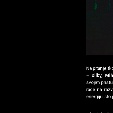
Na pitanje tk
–
Dilby, Mi
svojim pristu
rade na razv
energiju, što