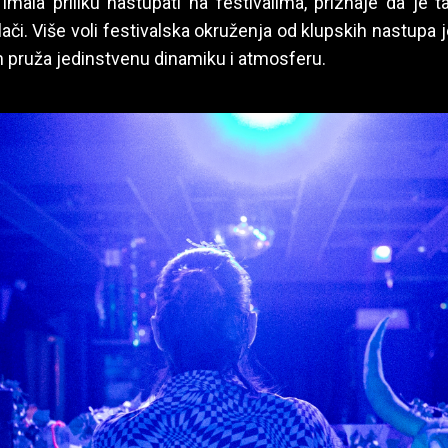
 imala priliku nastupati na festivalima, priznaje da je 
ači. Više voli festivalska okruženja od klupskih nastupa je
 pruža jedinstvenu dinamiku i atmosferu.