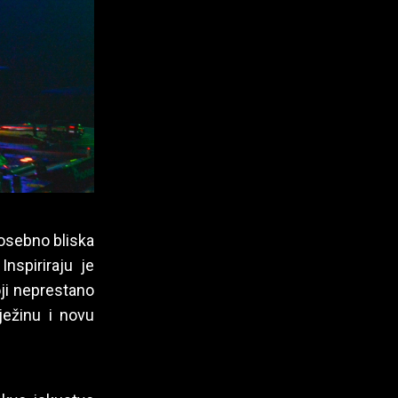
posebno bliska
 Inspiriraju je
oji neprestano
ježinu i novu