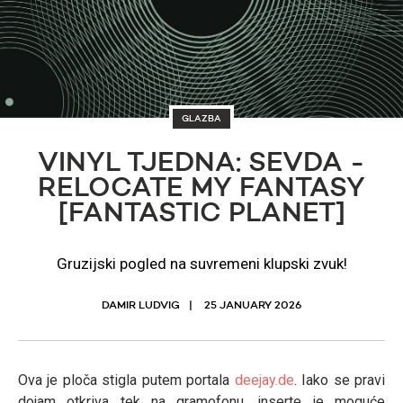
GLAZBA
VINYL TJEDNA: SEVDA -
RELOCATE MY FANTASY
[FANTASTIC PLANET]
Gruzijski pogled na suvremeni klupski zvuk!
DAMIR LUDVIG
25 JANUARY 2026
Ova je ploča stigla putem portala
deejay.de
. Iako se pravi
dojam otkriva tek na gramofonu, inserte je moguće