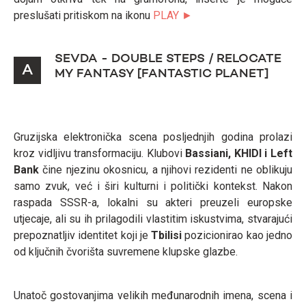
preslušati pritiskom na ikonu
PLAY ►
SEVDA - DOUBLE STEPS / RELOCATE
A
MY FANTASY [FANTASTIC PLANET]
Gruzijska elektronička scena posljednjih godina prolazi
kroz vidljivu transformaciju. Klubovi
Bassiani, KHIDI i Left
Bank
čine njezinu okosnicu, a njihovi rezidenti ne oblikuju
samo zvuk, već i širi kulturni i politički kontekst. Nakon
raspada SSSR-a, lokalni su akteri preuzeli europske
utjecaje, ali su ih prilagodili vlastitim iskustvima, stvarajući
prepoznatljiv identitet koji je
Tbilisi
pozicionirao kao jedno
od ključnih čvorišta suvremene klupske glazbe.
Unatoč gostovanjima velikih međunarodnih imena, scena i