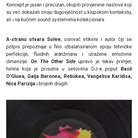
Koncept je jasan i precizan, okupiti provjerene naslove koji
su već dokazali svoju dugovječnost u klupskom kontekstu,
ali i na kućnim sound systemima kolekcionara.
A-stranu otvara Solee
, osnivač etikete i autor čiji se
potpis prepoznaje u fino izbalansiranom spoju tehničke
perfekcije, fluidnih aranžmana i izražene emotivne
dimenzije.
On The Other Side
upravo je takav primjer,
himna koja je prisutna u setovima DJ-a poput
Basil
O’Gluea, Gaija Baronea, Rebūkea, Vangelisa Karidisa,
Nica Parizija
i brojnih drugih.