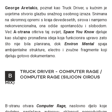
George Aretakis
, poznat kao Truck Driver, u kućnim je
uvjetima stvorio glazbu snažnog osobnog izraza. Snimana
na skromnoj opremi s kraja devedesetih, sirova i namjerno
nekonvencionalna, ona odiše spontanošću i slobodom.
Već
A-strana
otkriva taj svijet,
Space You Know
djeluje
kao slučajno pronađena ideja koja funkcionira upravo zato
što nije bila planirana, dok
Environ Mental
spaja
ambijentalne strukture, electro i zvučne fragmente koji
djeluju gotovo dokumentarno.
TRUCK DRIVER - COMPUTER RAGE /
B
COMPUTER RAGE (SILICON CIRCUS
MIX)
B-stranu otvara
Computer Rage,
naslovno djelo koje
dodatno naglašava autorovu sklonost nepredvidivim