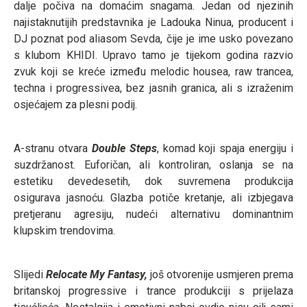
dalje počiva na domaćim snagama. Jedan od njezinih
najistaknutijih predstavnika je Ladouka Ninua, producent i
DJ poznat pod aliasom Sevda, čije je ime usko povezano
s klubom KHIDI. Upravo tamo je tijekom godina razvio
zvuk koji se kreće između melodic housea, raw trancea,
techna i progressivea, bez jasnih granica, ali s izraženim
osjećajem za plesni podij.
A-stranu otvara
Double Steps
, komad koji spaja energiju i
suzdržanost. Euforičan, ali kontroliran, oslanja se na
estetiku devedesetih, dok suvremena produkcija
osigurava jasnoću. Glazba potiče kretanje, ali izbjegava
pretjeranu agresiju, nudeći alternativu dominantnim
klupskim trendovima.
Slijedi
Relocate My Fantasy,
još otvorenije usmjeren prema
britanskoj progressive i trance produkciji s prijelaza