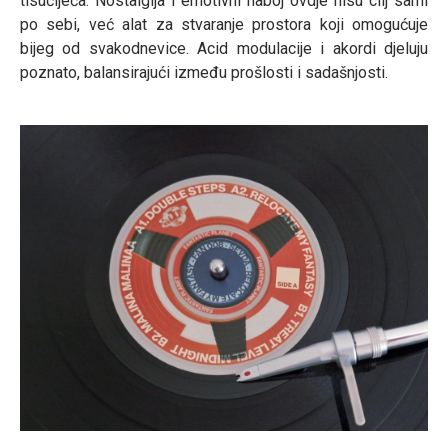
tisućljeća. Nostalgija i emotivni naboj ovdje nisu cilj sami
po sebi, već alat za stvaranje prostora koji omogućuje
bijeg od svakodnevice. Acid modulacije i akordi djeluju
poznato, balansirajući između prošlosti i sadašnjosti.