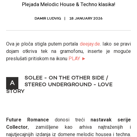
Plejada Melodic House & Techno klasika!
DAMIR LUDVIG
18 JANUARY 2026
Ova je ploča stigla putem portala
deejay.de
. Iako se pravi
dojam otkriva tek na gramofonu, inserte je moguće
preslušati pritiskom na ikonu
PLAY ►
SOLEE - ON THE OTHER SIDE /
A
STEREO UNDERGROUND - LOVE
STORY
Future Romance
donosi treći
nastavak serije
Collector
, zamišljene kao arhiva najtraženijih i
najutjecajnijih izdanja iz domene melodic housea i techna.