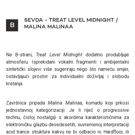
SEVDA - TREAT LEVEL MIDNIGHT /
B
MALINA MALINAA
Na B-strani,
Treat Level Midnight
dodatno produbljuje
atmosferu. Isprekidani vokalni fragmenti i ambijentalni
sintetički slojevi više sugeriraju nego što nameću smjer,
ostavljajući prostor za individualni doživljaj i slobodu
kretanja.
Završnica pripada
Malina Malinaa
, komadu koji prkosi
jednostavnoj kategorizaciji. Je li riječ o progressive
technu, čistoj nostalgiji s akordima karakterističnima za
elektroničku glazbu devedesetih, suvremenoj interpretaciji
acid trance strukture kakvu ne bi odbacio ni Hardfloor, ili