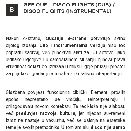
GEE QUE - DISCO FLIGHTS (DUB) /
B
DISCO FLIGHTS (INSTRUMENTAL)
Nakon A-strane,
slušanje B-strane
potvrđuje svrhu
cijelog izdanja.
Dub i instrumentalna verzija
nisu tek
popratni sadržaj, već punokrvni alati za DJ setove. Iako
jednako uvjerljive i u samostalnom slušanju, njihova prava
vrijednost dolazi do izražaja u miksu, gdje pružaju prostor
za prijelaze, gradaciju atmosfere i kreativnu interpretaciju.
Glazbena povijest funkcionira ciklički. Elementi prošlih
epoha neprestano se vraćaju, reinterpretiraju i
prilagođavaju novom kontekstu. Ta reciklaža nije slabost,
već
preduvjet razvoja kulture
, jer nijedan suvremeni
izraz ne nastaje u vakuumu, već se oslanja na estetske
temelje svojih prethodnika. U tom smislu,
disco nije samo