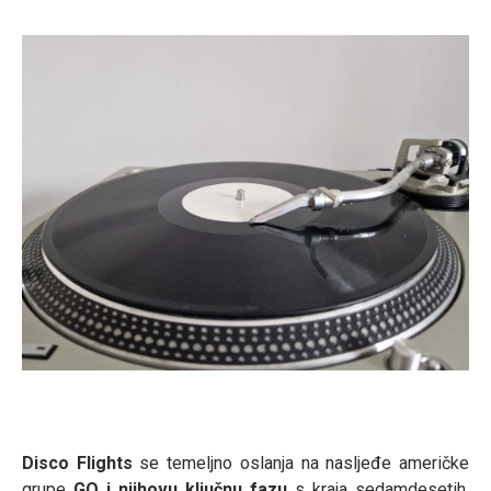
Disco Flights
se temeljno oslanja na nasljeđe američke
grupe
GQ i njihovu ključnu fazu
s kraja sedamdesetih.