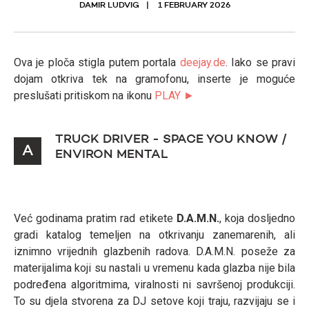
DAMIR LUDVIG
1 FEBRUARY 2026
Ova je ploča stigla putem portala
deejay.de
. Iako se pravi
dojam otkriva tek na gramofonu, inserte je moguće
preslušati pritiskom na ikonu
PLAY ►
TRUCK DRIVER - SPACE YOU KNOW /
A
ENVIRON MENTAL
Već godinama pratim rad etikete
D.A.M.N.
, koja dosljedno
gradi katalog temeljen na otkrivanju zanemarenih, ali
iznimno vrijednih glazbenih radova. D.A.M.N. poseže za
materijalima koji su nastali u vremenu kada glazba nije bila
podređena algoritmima, viralnosti ni savršenoj produkciji.
To su djela stvorena za DJ setove koji traju, razvijaju se i