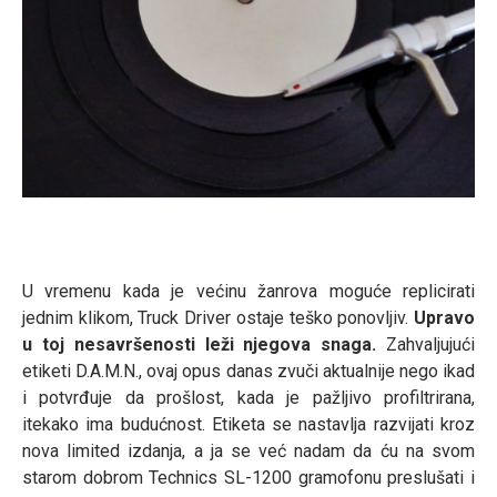
U vremenu kada je većinu žanrova moguće replicirati
jednim klikom, Truck Driver ostaje teško ponovljiv.
Upravo
u toj nesavršenosti leži njegova snaga.
Zahvaljujući
etiketi D.A.M.N., ovaj opus danas zvuči aktualnije nego ikad
i potvrđuje da prošlost, kada je pažljivo profiltrirana,
itekako ima budućnost. Etiketa se nastavlja razvijati kroz
nova limited izdanja, a ja se već nadam da ću na svom
starom dobrom Technics SL-1200 gramofonu preslušati i