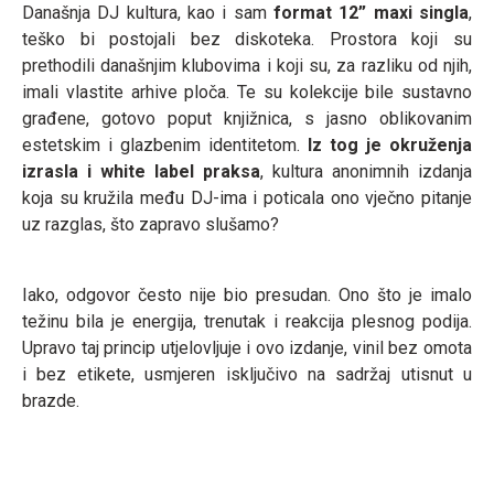
Današnja DJ kultura, kao i sam
format 12” maxi singla
,
teško bi postojali bez diskoteka. Prostora koji su
prethodili današnjim klubovima i koji su, za razliku od njih,
imali vlastite arhive ploča. Te su kolekcije bile sustavno
građene, gotovo poput knjižnica, s jasno oblikovanim
estetskim i glazbenim identitetom.
Iz tog je okruženja
izrasla i white label praksa
, kultura anonimnih izdanja
koja su kružila među DJ-ima i poticala ono vječno pitanje
uz razglas, što zapravo slušamo?
Iako, odgovor često nije bio presudan. Ono što je imalo
težinu bila je energija, trenutak i reakcija plesnog podija.
Upravo taj princip utjelovljuje i ovo izdanje, vinil bez omota
i bez etikete, usmjeren isključivo na sadržaj utisnut u
brazde.