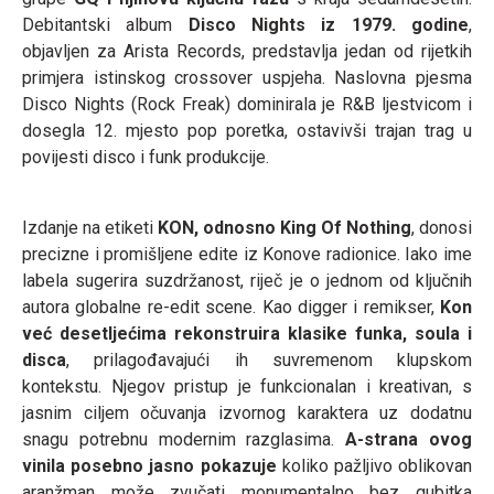
Debitantski album
Disco Nights iz 1979. godine
,
objavljen za Arista Records, predstavlja jedan od rijetkih
primjera istinskog crossover uspjeha. Naslovna pjesma
Disco Nights (Rock Freak) dominirala je R&B ljestvicom i
dosegla 12. mjesto pop poretka, ostavivši trajan trag u
povijesti disco i funk produkcije.
Izdanje na etiketi
KON, odnosno King Of Nothing
, donosi
precizne i promišljene edite iz Konove radionice. Iako ime
labela sugerira suzdržanost, riječ je o jednom od ključnih
autora globalne re-edit scene. Kao digger i remikser,
Kon
već desetljećima rekonstruira klasike funka, soula i
disca
, prilagođavajući ih suvremenom klupskom
kontekstu. Njegov pristup je funkcionalan i kreativan, s
jasnim ciljem očuvanja izvornog karaktera uz dodatnu
snagu potrebnu modernim razglasima.
A-strana ovog
vinila posebno jasno pokazuje
koliko pažljivo oblikovan
aranžman može zvučati monumentalno bez gubitka