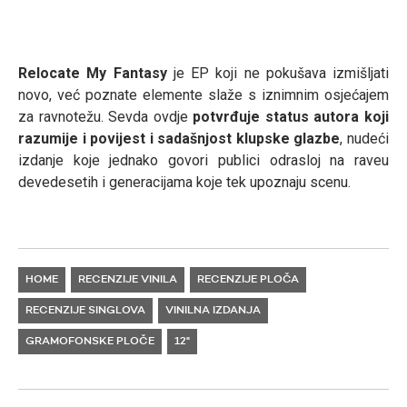
Relocate My Fantasy
je EP koji ne pokušava izmišljati
novo, već poznate elemente slaže s iznimnim osjećajem
za ravnotežu. Sevda ovdje
potvrđuje status autora koji
razumije i povijest i sadašnjost klupske glazbe
, nudeći
izdanje koje jednako govori publici odrasloj na raveu
devedesetih i generacijama koje tek upoznaju scenu.
HOME
RECENZIJE VINILA
RECENZIJE PLOČA
RECENZIJE SINGLOVA
VINILNA IZDANJA
GRAMOFONSKE PLOČE
12"