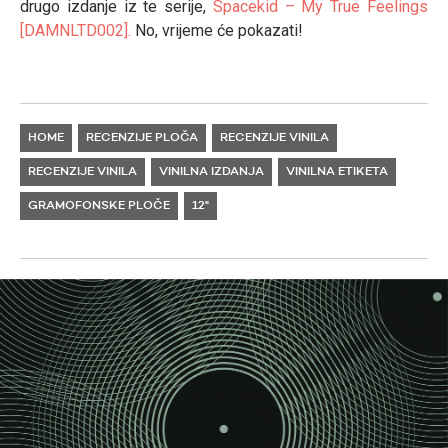
drugo izdanje iz te serije,
Spacekid – My True Feelings
[DAMNLTD002].
No, vrijeme će pokazati!
HOME
RECENZIJE PLOČA
RECENZIJE VINILA
RECENZIJE VINILA
VINILNA IZDANJA
VINILNA ETIKETA
GRAMOFONSKE PLOČE
12"