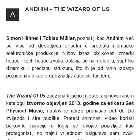
ANDHIM - THE WIZARD OF US
A
Simon Hähnel i Tobias Müller,
poznatiji kao
Andhim
, već
su više od desetljeća prisutni u središtu njemačke
elektroničke produkcije. Njihov izraz, oblikovan između
house i tech-house zvuka, oslanja se na melodiju, suptilnu
dinamiku i preciznu strukturu, što ih je od ranih izdanja
pozicioniralo kao prepoznatljiv autorski tandem.
The Wizard Of Us
zauzima ključno mjesto u njihovu ranom
katalogu.
Izvorno objavljen 2013. godine za etiketu Get
Physical Music,
naslov je ubrzo pronašao put do DJ
zvijezda i šire publike. Prateći animirani video koristi
bajkovitu naraciju u kojoj se dvojac pojavljuje kao
protagonisti, no trajnu vrijednost osigurava sam zvuk.