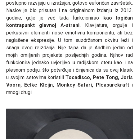
postupno razvijaju u izražajan, gotovo euforičan završetak.
Naslov je bio prisutan i na originalnom izdanju iz 2013.
godine, gdje je već tada funkcionirao
kao logičan
kontrapunkt glavnoj A-strani.
Klavijature, orgulje i
perkusivni elementi nose emotivnu komponentu, ali bez
naglašene ekspresije. U tom suzdržanom okviru leži i
snaga ovog reizdanja. Nije tajna da je Andhim jedan od
mojih omiljenih projekata posljednjih godina. Njihov rad
funkcionira jednako uvjerljivo u radijskom eteru kao i na
plesnom podiju, što potvrđuje i činjenica da su ovaj klasik
u svojim setovima koristili
Tocadisco, Pete Tong, Joris
Voorn, Eelke Kleijn, Monkey Safari, Pleasurekraft
i
mnogi drugi.