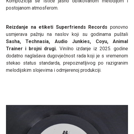
Kompozicija se ističe jasno oblikovanom melodijom i
postojanom atmosferom.
Reizdanje na etiketi Superfriends Records
ponovno
usmjerava pažnju na naslov koji su godinama puštali
Sasha, Technasia, Audio Junkies, Coyu, Animal
Trainer i brojni drugi.
Vinilno izdanje iz 2025. godine
dodatno naglašava dugovječnost rada koji je s vremenom
stekao status standarda, prepoznatljivog po razigranim
melodijskim slojevima i odmjerenoj produkciji.