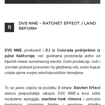
DVS NME - RATCHET EFFECT / LAND
B
REFORM
DVS NME
, producent i
DJ iz Colorada podrijetlom iz
južne Kalifornije
, već godinama predstavlja jedno od
ključnih imena suvremenog electra. Osim produkcije, vodi i
izvrstan podcast posvećen toj glazbenoj niši, sceni koja je
ostala vjerna svojim retrofuturističkim temeljima.
To se jasno osjeća na početku B-strane.
Ratchet Effect
donosi prepoznatljiv rukopis DVS NME-a kroz oštre
modularne arpeggije,
machine-funk ritmove
i preciznu
modulaciju. Istodobno hladna i emotivna, skladba