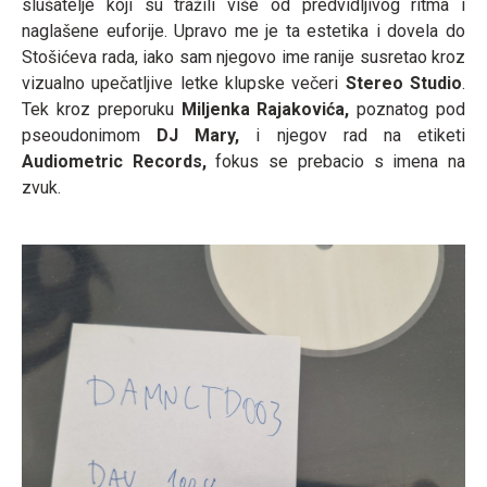
slušatelje koji su tražili više od predvidljivog ritma i
naglašene euforije. Upravo me je ta estetika i dovela do
Stošićeva rada, iako sam njegovo ime ranije susretao kroz
vizualno upečatljive letke klupske
večeri
Stereo Studio
.
Tek kroz preporuku
Miljenka Rajakovića,
poznatog pod
pseoudonimom
DJ Mary,
i njegov rad na etiketi
Audiometric Records,
fokus se prebacio s imena na
zvuk.