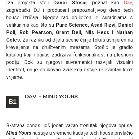
Iza projekta stoji
Davor Stošić,
poznat kao
Dav
,
zagrebački DJ i producent prepoznatljivog deep tech
house izričaja. Njegov rad obilježen je suradnjama s
velikanima kao što su
Pure Science, Asad Rizvi, Daniel
Poli, Rob Pearson, Grant Dell, Nils Hess i Nathan
Coles.
Za razliku od dijela scene čiji je fokus usmjeren na
kreveljenje na društvenim mrežama, Stošić je gradio
katalog koji i danas zadržava funkcionalnost na plesnom
podiju. Dok su njegovi suvremenici razvijali vizualni
identitet, on je oblikovao zvuk koji ostaje relevantan kroz
vrijeme.
DAV - MIND YOURS
B1
B-strana donosi još jedan važan trenutak njegova opusa.
Mind Yours
nastaje u vremenu kada je tech house privlačio