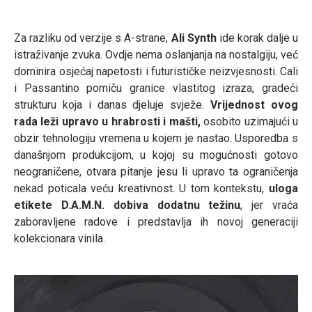
Za razliku od verzije s A-strane,
Ali Synth
ide korak dalje u
istraživanje zvuka. Ovdje nema oslanjanja na nostalgiju, već
dominira osjećaj napetosti i futurističke neizvjesnosti. Cali
i Passantino pomiču granice vlastitog izraza, gradeći
strukturu koja i danas djeluje svježe.
Vrijednost ovog
rada leži upravo u hrabrosti i mašti,
osobito uzimajući u
obzir tehnologiju vremena u kojem je nastao. Usporedba s
današnjom produkcijom, u kojoj su mogućnosti gotovo
neograničene, otvara pitanje jesu li upravo ta ograničenja
nekad poticala veću kreativnost. U tom kontekstu,
uloga
etikete D.A.M.N. dobiva dodatnu težinu
, jer vraća
zaboravljene radove i predstavlja ih novoj generaciji
kolekcionara vinila.