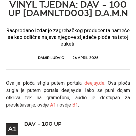
VINYL TJEDNA: DAV - 100
UP [DAMNLTD003] D.A.M.N
Rasprodano izdanje zagrebačkog producenta nameće
se kao odlična najava njegove sljedeće ploče na istoj
etiketi!
DAMIR LUDVIG
26 APRIL 2026
Ova je ploča stigla putem portala
deejay.de
. Ova ploča
stigla je putem portala deejay.de. Iako se puni dojam
otkriva tek na gramofonu, audio je dostupan za
preslušavanje, ovdje
A1
i ovdje
B1
.
DAV - 100 UP
A1