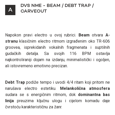
DVS NME - BEAM / DEBT TRAP /
A
CARVEOUT
Napokon pravi electro u ovoj rubrici.
Beam
otvara
A-
stranu
klasičnim electro ritmom izgrađenim oko TR-606
groovea, isprekidanih vokalnih fragmenata i suptilnih
gudačkih detalja. Sa svojih 116 BPM ostavlja
najkontroliraniji dojam na izdanju, minimalistički i ogoljen,
ali istovremeno emotivno precizan.
Debt Trap
podiže tempo i uvodi 4/4 ritam koji pritom ne
narušava electro estetiku.
Melankolična atmosfera
sudara se s energičnim ritmom, dok
dominantna bas
linija
preuzima ključnu ulogu i cijelom komadu daje
čvrstoću karakterističnu za žanr.