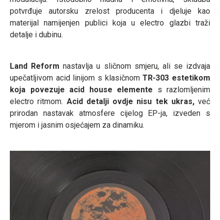
potvrđuje autorsku zrelost producenta i djeluje kao
materijal namijenjen publici koja u electro glazbi traži
detalje i dubinu.
Land Reform
nastavlja u sličnom smjeru, ali se izdvaja
upečatljivom acid linijom s klasičnom
TR-303 estetikom
koja povezuje acid house elemente
s razlomljenim
electro ritmom.
Acid detalji ovdje nisu tek ukras,
već
prirodan nastavak atmosfere cijelog EP-ja, izveden s
mjerom i jasnim osjećajem za dinamiku.