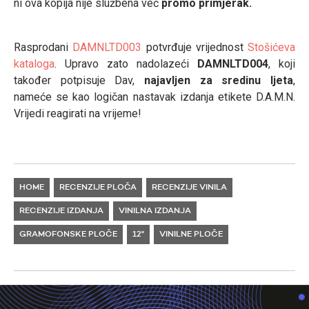
ni ova kopija nije službena već
promo primjerak.
Rasprodani
DAMNLTD003
potvrđuje vrijednost
Stošićeva
kataloga
. Upravo zato nadolazeći
DAMNLTD004
, koji
također potpisuje Dav,
najavljen za sredinu ljeta
,
nameće se kao logičan nastavak izdanja etikete D.A.M.N.
Vrijedi reagirati na vrijeme!
HOME
RECENZIJE PLOČA
RECENZIJE VINILA
RECENZIJE IZDANJA
VINILNA IZDANJA
GRAMOFONSKE PLOČE
12"
VINILNE PLOČE