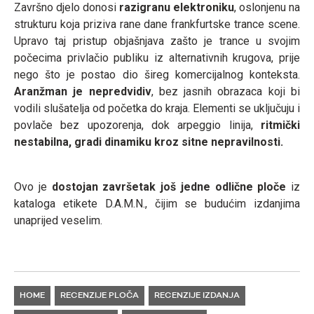
Završno djelo donosi
razigranu elektroniku
, oslonjenu na
strukturu koja priziva rane dane frankfurtske trance scene.
Upravo taj pristup objašnjava zašto je trance u svojim
počecima privlačio publiku iz alternativnih krugova, prije
nego što je postao dio šireg komercijalnog konteksta.
Aranžman je nepredvidiv
, bez jasnih obrazaca koji bi
vodili slušatelja od početka do kraja. Elementi se uključuju i
povlače bez upozorenja, dok arpeggio linija,
ritmički
nestabilna, gradi dinamiku kroz sitne nepravilnosti.
Ovo je
dostojan završetak još jedne odlične ploče
iz
kataloga etikete D.A.M.N., čijim se budućim izdanjima
unaprijed veselim.
HOME
RECENZIJE PLOČA
RECENZIJE IZDANJA