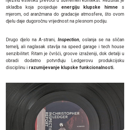
njezinu estetiku prevodi u suvremen kontekst. Rezultat je
skladba koja posjeduje
energiju klupske himne
s
mjerom, od aranžmana do gradacije atmosfere, što ovom
djelu daje dugoročnu vrijednost na plesnom podiju.
Drugo djelo na A-strani,
Inspection
, oslanja se na sličan
temelj, ali naglasak stavlja na speed garage i tech house
senzibilitet. Ritam je čvršći, groove izraženiji, dok detalji u
obradi dodatno potvrđuju Ledgerovu produkcijsku
disciplinu i
razumijevanje klupske funkcionalnosti.