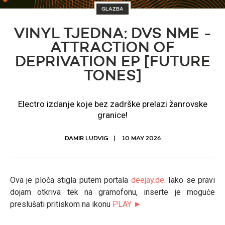
GLAZBA
VINYL TJEDNA: DVS NME -
ATTRACTION OF
DEPRIVATION EP [FUTURE
TONES]
Electro izdanje koje bez zadrške prelazi žanrovske
granice!
DAMIR LUDVIG
10 MAY 2026
Ova je ploča stigla putem portala
deejay.de
. Iako se pravi
dojam otkriva tek na gramofonu, inserte je moguće
preslušati pritiskom na ikonu
PLAY ►