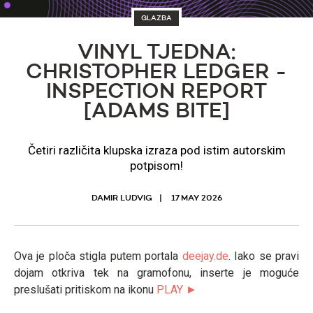
GLAZBA
VINYL TJEDNA:
CHRISTOPHER LEDGER -
INSPECTION REPORT
[ADAMS BITE]
Četiri različita klupska izraza pod istim autorskim
potpisom!
DAMIR LUDVIG
17 MAY 2026
Ova je ploča stigla putem portala
deejay.de
. Iako se pravi
dojam otkriva tek na gramofonu, inserte je moguće
preslušati pritiskom na ikonu
PLAY ►