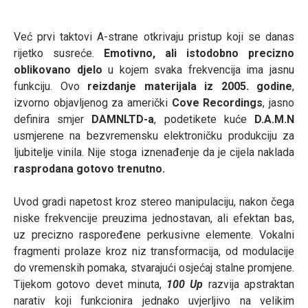
Već prvi taktovi A-strane otkrivaju pristup koji se danas
rijetko susreće.
Emotivno, ali istodobno precizno
oblikovano djelo
u kojem svaka frekvencija ima jasnu
funkciju. Ovo
reizdanje materijala iz 2005. godine
,
izvorno objavljenog za američki
Cove Recordings
, jasno
definira smjer
DAMNLTD-a
, podetikete kuće
D.A.M.N
usmjerene na bezvremensku elektroničku produkciju za
ljubitelje vinila. Nije stoga iznenađenje da je cijela naklada
rasprodana gotovo trenutno.
Uvod gradi napetost kroz stereo manipulaciju, nakon čega
niske frekvencije preuzima jednostavan, ali efektan bas,
uz precizno raspoređene perkusivne elemente. Vokalni
fragmenti prolaze kroz niz transformacija, od modulacije
do vremenskih pomaka, stvarajući osjećaj stalne promjene.
Tijekom gotovo devet minuta,
100 Up
razvija apstraktan
narativ koji funkcionira jednako uvjerljivo na velikim