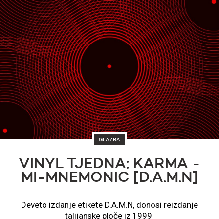
GLAZBA
VINYL TJEDNA: KARMA -
MI-MNEMONIC [D.A.M.N]
Deveto izdanje etikete D.A.M.N, donosi reizdanje
talijanske ploče iz 1999.