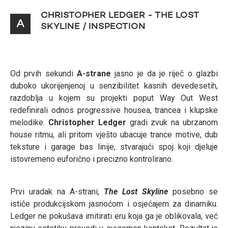
CHRISTOPHER LEDGER - THE LOST
A
SKYLINE / INSPECTION
Od prvih sekundi
A-strane
jasno je da je riječ o glazbi
duboko ukorijenjenoj u senzibilitet kasnih devedesetih,
razdoblja u kojem su projekti poput Way Out West
redefinirali odnos progressive housea, trancea i klupske
melodike.
Christopher Ledger
gradi zvuk na ubrzanom
house ritmu, ali pritom vješto ubacuje trance motive, dub
teksture i garage bas linije, stvarajući spoj koji djeluje
istovremeno euforično i precizno kontrolirano.
Prvi uradak na A-strani,
The Lost Skyline
posebno se
ističe produkcijskom jasnoćom i osjećajem za dinamiku.
Ledger ne pokušava imitirati eru koja ga je oblikovala, već