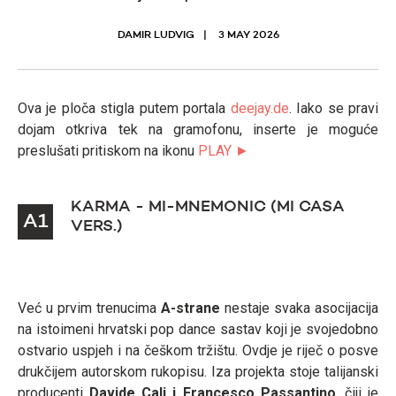
DAMIR LUDVIG
3 MAY 2026
Ova je ploča stigla putem portala
deejay.de
. Iako se pravi
dojam otkriva tek na gramofonu, inserte je moguće
preslušati pritiskom na ikonu
PLAY ►
KARMA - MI-MNEMONIC (MI CASA
A1
VERS.)
Već u prvim trenucima
A-strane
nestaje svaka asocijacija
na istoimeni hrvatski pop dance sastav koji je svojedobno
ostvario uspjeh i na češkom tržištu. Ovdje je riječ o posve
drukčijem autorskom rukopisu. Iza projekta stoje talijanski
producenti
Davide Cali i Francesco Passantino
, čiji je