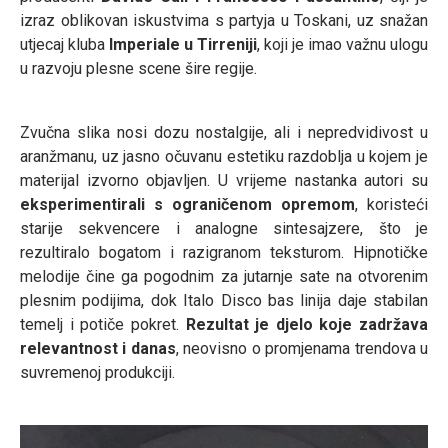
izraz oblikovan iskustvima s partyja u Toskani, uz snažan
utjecaj kluba
Imperiale u Tirreniji
, koji je imao važnu ulogu
u razvoju plesne scene šire regije.
Zvučna slika nosi dozu nostalgije, ali i nepredvidivost u
aranžmanu, uz jasno očuvanu estetiku razdoblja u kojem je
materijal izvorno objavljen. U vrijeme nastanka autori su
eksperimentirali s ograničenom opremom
, koristeći
starije sekvencere i analogne sintesajzere, što je
rezultiralo bogatom i razigranom teksturom. Hipnotičke
melodije čine ga pogodnim za jutarnje sate na otvorenim
plesnim podijima, dok Italo Disco bas linija daje stabilan
temelj i potiče pokret.
Rezultat je djelo koje zadržava
relevantnost i danas
, neovisno o promjenama trendova u
suvremenoj produkciji.