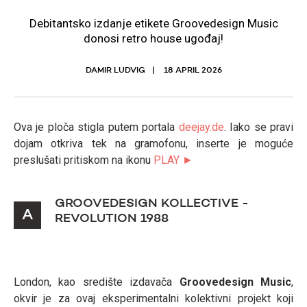
Debitantsko izdanje etikete Groovedesign Music
donosi retro house ugođaj!
DAMIR LUDVIG
18 APRIL 2026
Ova je ploča stigla putem portala
deejay.de
. Iako se pravi
dojam otkriva tek na gramofonu, inserte je moguće
preslušati pritiskom na ikonu
PLAY ►
GROOVEDESIGN KOLLECTIVE -
A
REVOLUTION 1988
London, kao središte izdavača
Groovedesign Music
,
okvir je za ovaj eksperimentalni kolektivni projekt koji