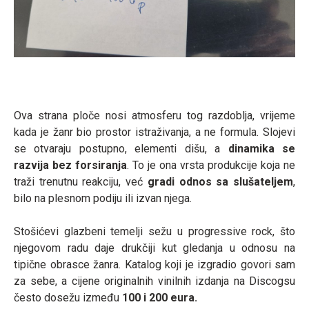
Ova strana ploče nosi atmosferu tog razdoblja, vrijeme
kada je žanr bio prostor istraživanja, a ne formula. Slojevi
se otvaraju postupno, elementi dišu, a
dinamika se
razvija bez forsiranja
. To je ona vrsta produkcije koja ne
traži trenutnu reakciju, već
gradi odnos sa slušateljem
,
bilo na plesnom podiju ili izvan njega.
Stošićevi glazbeni temelji sežu u progressive rock, što
njegovom radu daje drukčiji kut gledanja u odnosu na
tipične obrasce žanra. Katalog koji je izgradio govori sam
za sebe, a cijene originalnih vinilnih izdanja na Discogsu
često dosežu između
100 i 200 eura.