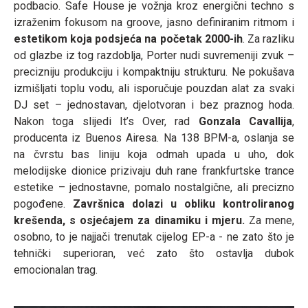
podbacio. Safe House je vožnja kroz energični techno s
izraženim fokusom na groove, jasno definiranim ritmom i
estetikom koja podsjeća na početak 2000-ih
. Za razliku
od glazbe iz tog razdoblja, Porter nudi suvremeniji zvuk –
precizniju produkciju i kompaktniju strukturu. Ne pokušava
izmišljati toplu vodu, ali isporučuje pouzdan alat za svaki
DJ set – jednostavan, djelotvoran i bez praznog hoda.
Nakon toga slijedi It’s Over, rad
Gonzala Cavallija
,
producenta iz Buenos Airesa. Na 138 BPM-a, oslanja se
na čvrstu bas liniju koja odmah upada u uho, dok
melodijske dionice prizivaju duh rane frankfurtske trance
estetike – jednostavne, pomalo nostalgične, ali precizno
pogođene.
Završnica dolazi u obliku kontroliranog
krešenda, s osjećajem za dinamiku i mjeru.
Za mene,
osobno, to je najjači trenutak cijelog EP-a - ne zato što je
tehnički superioran, već zato što ostavlja dubok
emocionalan trag.