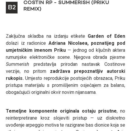
COSTIN RP - SUMMERISH (PRIKU
B2
REMIX)
Zaključna skladba na izdanju etikete
Garden of Eden
dolazi iz radionice
Adriana Nicolaea, poznatijeg pod
umjetničkim imenom Priku
— jednog od ključnih aktera
rumunjske elektroničke scene. Njegova obrada pjesme
Summerish
predstavlja prirodan nastavak Costinove
verzije, no pritom
zadržava prepoznatljiv autorski
rukopis.
Umjesto reprodukcije postojećih obrazaca, Priku
pristupa materijalu s promišljenim osjećajem za balans,
obogaćujući originalni okvir novim nijansama.
Temeljne komponente originala ostaju prisutne
, no
reinterpretirane kroz slojeviti pristup — uz diskretno
uvođenje arpeggio motiva te razigrane bas dionice koja se