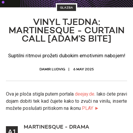
GLAZBA
VINYL TJEDNA:
MARTINESQUE - CURTAIN
CALL [ADAM’S BITE]
Suptilni ritmovi prožeti dubokim emotivnim nabojem!
DAMIR LUDVIG
6 MAY 2025
Ova je ploča stigla putem portala
deejay.de
. Iako ćete pravi
dojam dobiti tek kad čujete kako to zvuči na vinilu, inserte
možete poslušati pritiskom na ikonu
PLAY ►
MARTINESQUE - DRAMA
A1