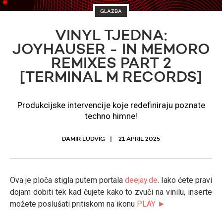
GLAZBA
VINYL TJEDNA:
JOYHAUSER - IN MEMORO
REMIXES PART 2
[TERMINAL M RECORDS]
Produkcijske intervencije koje redefiniraju poznate
techno himne!
DAMIR LUDVIG
21 APRIL 2025
Ova je ploča stigla putem portala
deejay.de
. Iako ćete pravi
dojam dobiti tek kad čujete kako to zvuči na vinilu, inserte
možete poslušati pritiskom na ikonu
PLAY ►