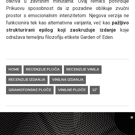
otkriva u završnim minutama. Ovaj remiks potvrđuje
Prikuovu sposobnost da iz pozadine oblikuje zvučni
prostor s emocionalnim intenzitetom. Njegova verzija ne
funkcionira tek kao alternativna varijanta, već kao
pažljivo
strukturirani epilog koji zaokružuje izdanje
koje
odražava temeljnu filozofiju etikete Garden of Eden.
HOME
RECENZIJE PLOČA
RECENZIJE VINILA
RECENZIJE IZDANJA
VINILNA IZDANJA
GRAMOFONSKE PLOČE
VINILNE PLOČE
12"