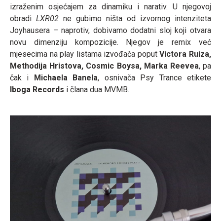
izraženim osjećajem za dinamiku i narativ. U njegovoj
obradi
LXR02
ne gubimo ništa od izvornog intenziteta
Joyhausera – naprotiv, dobivamo dodatni sloj koji otvara
novu dimenziju kompozicije. Njegov je remix već
mjesecima na play listama izvođača poput
Victora Ruiza,
Methodija Hristova, Cosmic Boysa, Marka Reevea
, pa
čak i
Michaela Banela
, osnivača Psy Trance etikete
Iboga Records
i člana dua MVMB.