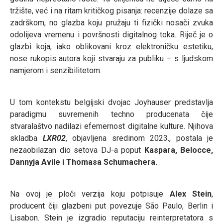
tržište, već i na ritam kritičkog pisanja: recenzije dolaze sa
zadrškom, no glazba koju pružaju ti fizički nosači zvuka
odolijeva vremenu i površnosti digitalnog toka. Riječ je o
glazbi koja, iako oblikovani kroz elektroničku estetiku,
nose rukopis autora koji stvaraju za publiku – s ljudskom
namjerom i senzibilitetom.
U tom kontekstu belgijski dvojac Joyhauser predstavlja
paradigmu suvremenih techno producenata čije
stvaralaštvo nadilazi efemernost digitalne kulture. Njihova
skladba
LXR02
, objavljena sredinom 2023., postala je
nezaobilazan dio setova DJ-a poput
Kaspara, Belocce,
Dannyja Avile i Thomasa Schumachera.
Na ovoj je ploči verzija koju potpisuje
Alex Stein
,
producent čiji glazbeni put povezuje São Paulo, Berlin i
Lisabon. Stein je izgradio reputaciju reinterpretatora s