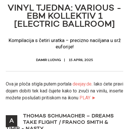
VINYL TJEDNA: VARIOUS -
EBM KOLLEKTIV 1
[ELECTRIC BALLROOM]
Kompilacija s četiri uratka – precizno naciljana u srž
euforije!
DAMIR LUDVIG
15 APRIL 2025
Ova je ploča stigla putem portala
deejay.de
. Iako ćete pravi
dojam dobiti tek kad čujete kako to zvuči na vinilu, inserte
možete poslušati pritiskom na ikonu
PLAY ►
THOMAS SCHUMACHER – DREAMS
A
TAKE FLIGHT / FRANCO SMITH &
TIMIR - NASTY