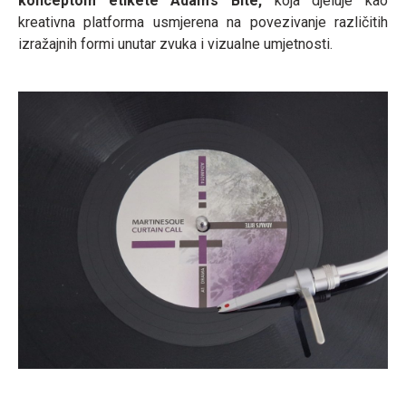
konceptom etikete Adam’s Bite,
koja djeluje kao
kreativna platforma usmjerena na povezivanje različitih
izražajnih formi unutar zvuka i vizualne umjetnosti.