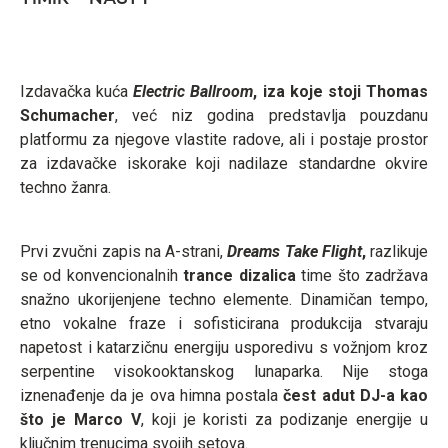
Izdavačka kuća
Electric Ballroom
, iza koje stoji Thomas
Schumacher
, već niz godina predstavlja pouzdanu
platformu za njegove vlastite radove, ali i postaje prostor
za izdavačke iskorake koji nadilaze standardne okvire
techno žanra.
Prvi zvučni zapis na A-strani,
Dreams Take Flight
,
razlikuje
se od konvencionalnih
trance dizalica
time što zadržava
snažno ukorijenjene techno elemente. Dinamičan tempo,
etno vokalne fraze i sofisticirana produkcija stvaraju
napetost i katarzičnu energiju usporedivu s vožnjom kroz
serpentine visokooktanskog lunaparka. Nije stoga
iznenađenje da je ova himna postala
čest adut DJ-a kao
što je Marco V
, koji je koristi za podizanje energije u
ključnim trenucima svojih setova.