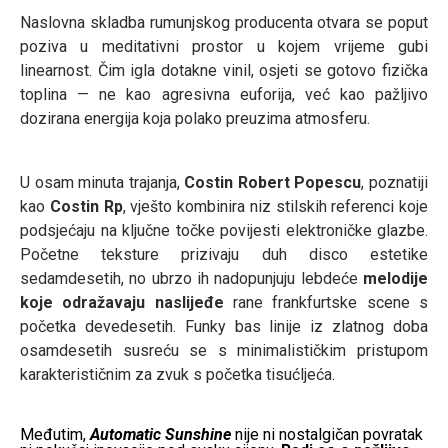
Naslovna skladba rumunjskog producenta otvara se poput
poziva u meditativni prostor u kojem vrijeme gubi
linearnost. Čim igla dotakne vinil, osjeti se gotovo fizička
toplina — ne kao agresivna euforija, već kao pažljivo
dozirana energija koja polako preuzima atmosferu.
U osam minuta trajanja,
Costin Robert Popescu
, poznatiji
kao
Costin Rp
, vješto kombinira niz stilskih referenci koje
podsjećaju na ključne točke povijesti elektroničke glazbe.
Početne teksture prizivaju duh disco estetike
sedamdesetih, no ubrzo ih nadopunjuju lebdeće
melodije
koje odražavaju naslijeđe
rane frankfurtske scene s
početka devedesetih. Funky bas linije iz zlatnog doba
osamdesetih susreću se s minimalističkim pristupom
karakterističnim za zvuk s početka tisućljeća.
Međutim,
Automatic Sunshine
nije ni nostalgičan povratak