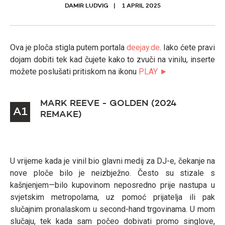
DAMIR LUDVIG
1 APRIL 2025
Ova je ploča stigla putem portala
deejay.de
. Iako ćete pravi
dojam dobiti tek kad čujete kako to zvuči na vinilu, inserte
možete poslušati pritiskom na ikonu
PLAY ►
MARK REEVE - GOLDEN (2024
A1
REMAKE)
U vrijeme kada je vinil bio glavni medij za DJ-e, čekanje na
nove ploče bilo je neizbježno. Često su stizale s
kašnjenjem—bilo kupovinom neposredno prije nastupa u
svjetskim metropolama, uz pomoć prijatelja ili pak
slučajnim pronalaskom u second-hand trgovinama. U mom
slučaju, tek kada sam počeo dobivati promo singlove,