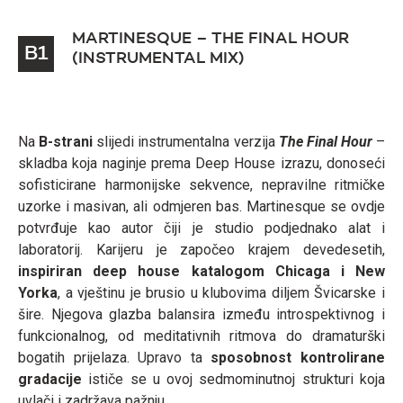
MARTINESQUE – THE FINAL HOUR
B1
(INSTRUMENTAL MIX)
Na
B-strani
slijedi instrumentalna verzija
The Final Hour
–
skladba koja naginje prema Deep House izrazu, donoseći
sofisticirane harmonijske sekvence, nepravilne ritmičke
uzorke i masivan, ali odmjeren bas. Martinesque se ovdje
potvrđuje kao autor čiji je studio podjednako alat i
laboratorij. Karijeru je započeo krajem devedesetih,
inspiriran deep house katalogom Chicaga i New
Yorka
, a vještinu je brusio u klubovima diljem Švicarske i
šire. Njegova glazba balansira između introspektivnog i
funkcionalnog, od meditativnih ritmova do dramaturški
bogatih prijelaza. Upravo ta
sposobnost kontrolirane
gradacije
ističe se u ovoj sedmominutnoj strukturi koja
uvlači i zadržava pažnju.