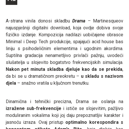
A-strana vinila donosi skladbu
Drama
– Martinesqueov
najuspješniji digitalni download, koja ovdje dobiva svoje
fizičko izdanje. Kompozicija nadilazi uobičajene obrasce
Minimal i Deep Tech produkcije, spajajući acid house bas
liniju s psihodeličnim elementima i ugodnim akordima.
Suptilna gradacija nenametljivo privlači pažnju, uvodeći
slušatelja u slojevito bogatstvo frekvencijskih simulacija.
Nakon pet minuta skladba djeluje kao da se prekida
,
da bi se u dramatičnom preokretu –
u skladu s nazivom
djela
– snažno vratila u ključnom trenutku.
Dinamična i tehnički precizna, Drama se oslanja na
izražene sub-frekvencije
i ističe se slojevitim, pažljivo
moduliranim vokalima koji joj daju prepoznatljiv karakter i
jasnoću izraza. Ovaj pristup
optimalno korespondira s