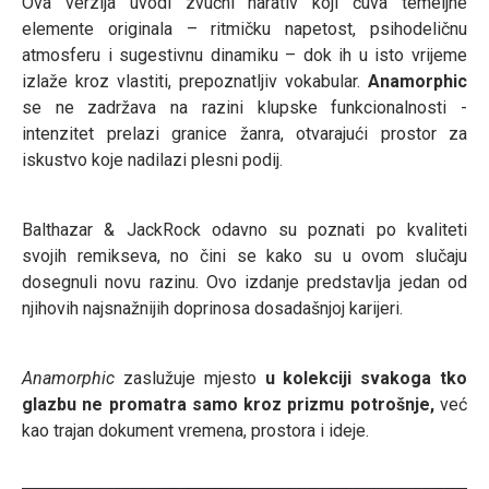
Ova verzija uvodi zvučni narativ koji čuva temeljne
elemente originala – ritmičku napetost, psihodeličnu
atmosferu i sugestivnu dinamiku – dok ih u isto vrijeme
izlaže kroz vlastiti, prepoznatljiv vokabular.
Anamorphic
se ne zadržava na razini klupske funkcionalnosti -
intenzitet prelazi granice žanra, otvarajući prostor za
iskustvo koje nadilazi plesni podij.
Balthazar & JackRock odavno su poznati po kvaliteti
svojih remikseva, no čini se kako su u ovom slučaju
dosegnuli novu razinu. Ovo izdanje predstavlja jedan od
njihovih najsnažnijih doprinosa dosadašnjoj karijeri.
Anamorphic
zaslužuje mjesto
u kolekciji svakoga tko
glazbu ne promatra samo kroz prizmu potrošnje,
već
kao trajan dokument vremena, prostora i ideje.