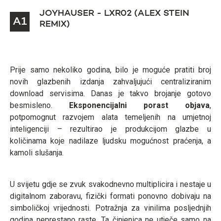
JOYHAUSER - LXR02 (ALEX STEIN
A1
REMIX)
Prije samo nekoliko godina, bilo je moguće pratiti broj
novih glazbenih izdanja zahvaljujući centraliziranim
download servisima. Danas je takvo brojanje gotovo
besmisleno.
Eksponencijalni porast objava
,
potpomognut razvojem alata temeljenih na umjetnoj
inteligenciji – rezultirao je produkcijom glazbe u
količinama koje nadilaze ljudsku mogućnost praćenja, a
kamoli slušanja.
U svijetu gdje se zvuk svakodnevno multiplicira i nestaje u
digitalnom zaboravu, fizički formati ponovno dobivaju na
simboličkoj vrijednosti. Potražnja za vinilima posljednjih
godina neprestano raste. Ta činjenica ne utječe samo na