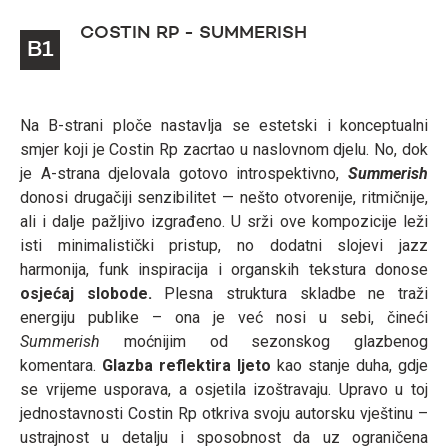
COSTIN RP - SUMMERISH
B1
Na B-strani ploče nastavlja se estetski i konceptualni
smjer koji je Costin Rp zacrtao u naslovnom djelu. No, dok
je A-strana djelovala gotovo introspektivno,
Summerish
donosi drugačiji senzibilitet — nešto otvorenije, ritmičnije,
ali i dalje pažljivo izgrađeno. U srži ove kompozicije leži
isti minimalistički pristup, no dodatni slojevi jazz
harmonija, funk inspiracija i organskih tekstura donose
osjećaj slobode.
Plesna struktura skladbe ne traži
energiju publike – ona je već nosi u sebi, čineći
Summerish
moćnijim od sezonskog glazbenog
komentara.
Glazba reflektira ljeto
kao stanje duha, gdje
se vrijeme usporava, a osjetila izoštravaju. Upravo u toj
jednostavnosti Costin Rp otkriva svoju autorsku vještinu –
ustrajnost u detalju i sposobnost da uz ograničena