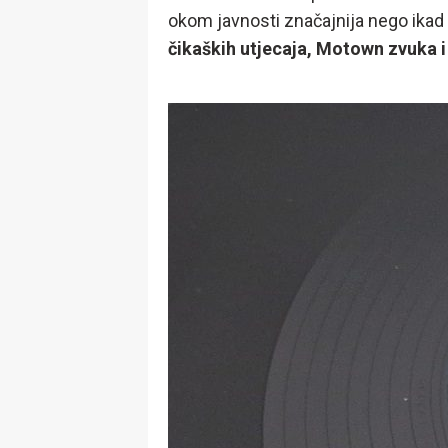
okom javnosti značajnija nego ikad p
čikaških utjecaja, Motown zvuka 