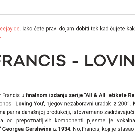
eejay.de
. Iako ćete pravi dojam dobiti tek kad čujete kak
►
FRANCIS - LOVI
y Francis u
finalnom izdanju serije "All & All" etikete R
donosi
'Loving You'
, njegov nezaboravni uradak iz 2001.
a parira današnjoj produkciji, istovremeno zadržavajući
na od prepoznatljivih komponenti pjesme je vokalna 
' Georgea Gershwina
iz
1934
. No, Francis, koji je stas