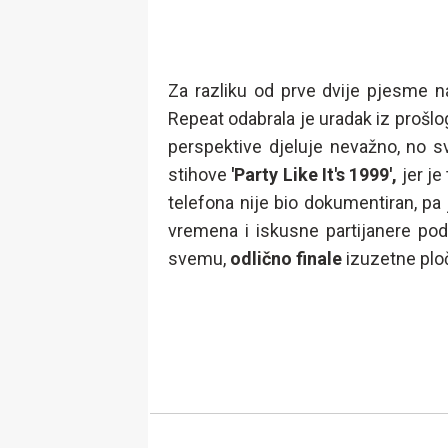
Za razliku od prve dvije pjesme n
Repeat odabrala je uradak iz prošlo
perspektive djeluje nevažno, no s
stihove
'Party Like It's 1999',
jer j
telefona nije bio dokumentiran, pa 
vremena i iskusne partijanere po
svemu,
odlično finale
izuzetne plo