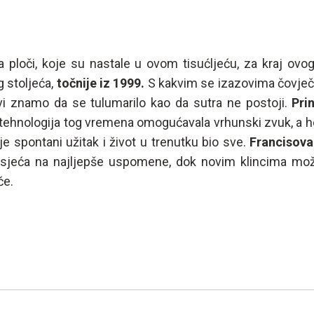
a ploči, koje su nastale u ovom tisućljeću, za kraj ov
g stoljeća,
točnije iz 1999.
S kakvim se izazovima čovječa
vi znamo da se tulumarilo kao da sutra ne postoji.
Pri
e tehnologija tog vremena omogućavala vrhunski zvuk, 
je spontani užitak i život u trenutku bio sve.
Francisova
dsjeća na najljepše uspomene, dok novim klincima može
če.