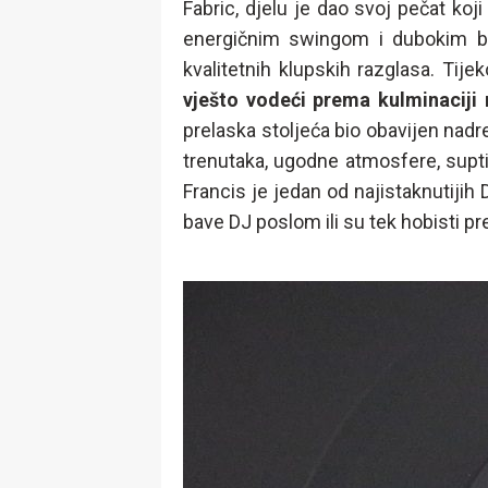
Fabric, djelu je dao svoj pečat ko
energičnim swingom i dubokim b
kvalitetnih klupskih razglasa. Ti
vješto vodeći prema kulminaciji
prelaska stoljeća bio obavijen nadr
trenutaka, ugodne atmosfere, suptil
Francis je jedan od najistaknutiji
bave DJ poslom ili su tek hobisti pr