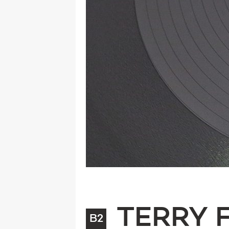
TERRY F
B2