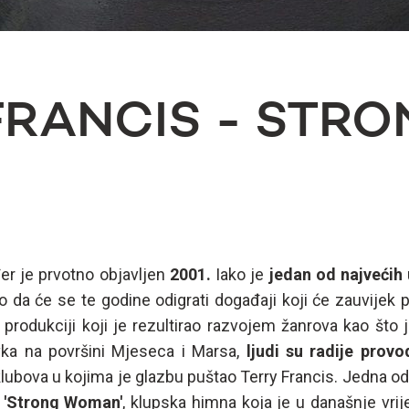
FRANCIS - STR
er je prvotno objavljen
2001.
Iako je
jedan od najvećih 
da će se te godine odigrati događaji koji će zauvijek pr
 produkciji koji je rezultirao razvojem žanrova kao št
avka na površini Mjeseca i Marsa,
ljudi su radije prov
lubova u kojima je glazbu puštao Terry Francis. Jedna od
i
'Strong Woman'
, klupska himna koja je u današnje vri