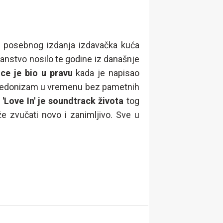
og posebnog izdanja izdavačka kuća
nstvo nosilo te godine iz današnje
nce je bio u pravu
kada je napisao
a hedonizam u vremenu bez pametnih
 'Love In' je soundtrack života
tog
 zvučati novo i zanimljivo. Sve u