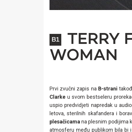
TERRY 
B1
WOMAN
Prvi zvučni zapis na
B-strani
takođ
Clarke
u svom bestseleru prorekao 
uspio predvidjeti napredak u audio
letova, sterilnih skafandera i bor
plesačicama
na plesnim podijima k
atmosferu među publikom bila bi 