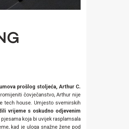
ONG
umova prošlog stoljeća, Arthur C.
omijeniti čovječanstvo, Arthur nije
o je tech house. Umjesto svemirskih
odili vrijeme s oskudno odjevenim
 pjesama koja bi uvijek rasplamsala
jeme, kad je uloga snažne žene pod