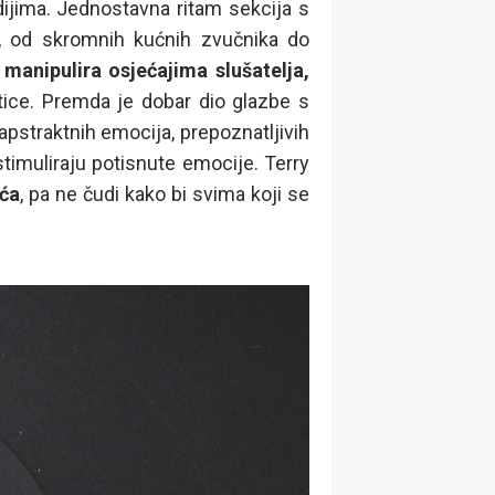
dijima. Jednostavna ritam sekcija s
 od skromnih kućnih zvučnika do
y
manipulira osjećajima slušatelja,
tice. Premda je dobar dio glazbe s
apstraktnih emocija, prepoznatljivih
stimuliraju potisnute emocije. Terry
eća
, pa ne čudi kako bi svima koji se