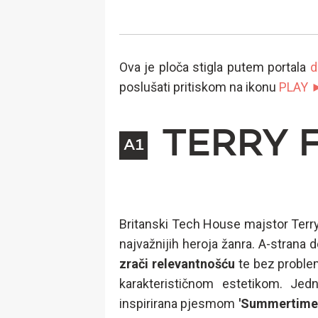
Ova je ploča stigla putem portala
d
poslušati pritiskom na ikonu
PLAY 
TERRY 
A1
Britanski Tech House majstor Terr
najvažnijih heroja žanra. A-strana 
zrači relevantnošću
te bez problem
karakterističnom estetikom. Jed
inspirirana pjesmom
'Summertime