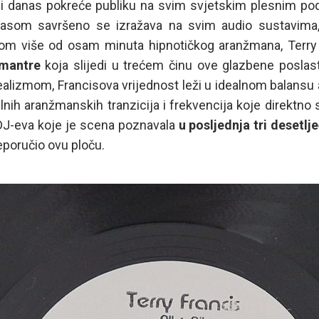
ji i danas pokreće publiku na svim svjetskim plesnim po
asom savršeno se izražava na svim audio sustavima,
jekom više od osam minuta hipnotičkog aranžmana, Terr
 mantre
koja slijedi u trećem činu ove glazbene poslas
ealizmom, Francisova vrijednost leži u idealnom balansu 
nih aranžmanskih tranzicija i frekvencija koje direktno 
h DJ-eva koje je scena poznavala
u posljednja tri desetlj
eporučio ovu ploču.