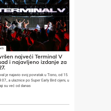
NTI
vršen najveći Terminal V
ad i najavljeno izdanje za
7.
val je najavio svoj povratak u Tisno, od 15.
.07., a ulaznice po Super Early Bird cijeni, u
aji su već od danas