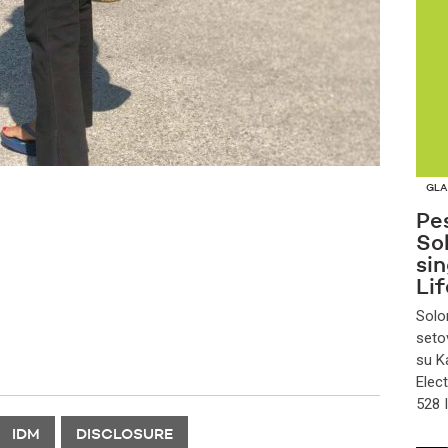
GLA
Pe
So
si
Lif
Solo
seto
su K
Elect
528 I
IDM
DISCLOSURE