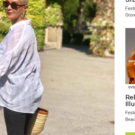
Srb
Fest
Orom
EVE
Re
Ill
Fest
Beach