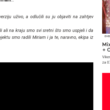
verziju uživo, a odlučili su ju objaviti na zahtjev
li ali na kraju smo svi sretni što smo uspjeli i da
ektu smo radili Miriam i ja te, naravno, ekipa iz
EVE
Mi
+ 
Vike
za 07