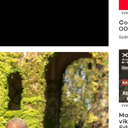
EVE
Co
00
Sedm
EVE
Ma
vi