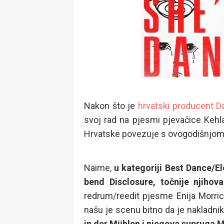
Nakon što je
hrvatski producent 
svoj rad na pjesmi pjevačice Kehla
Hrvatske povezuje s ovogodišnjom 
Naime,
u kategoriji Best Dance/El
bend Disclosure, točnije njihov
redrum/reedit pjesme Enija Morric
našu je scenu bitno da je nakladni
in der Mühlen i njegova supruga 