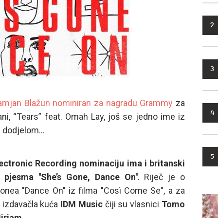
2
3
Damjan Blažun nominiran za nagradu Grammy
za
4
ni, “Tears” feat. Omah Lay, još se jedno ime iz
dodjelom...
5
ectronic Recording nominaciju ima i britanski
a pjesma ''She’s Gone, Dance On''
. Riječ je o
onea "Dance On" iz filma "Così Come Se", a za
k izdavačla kuća
IDM Music
čiji su vlasnici
Tomo
Miriam
...