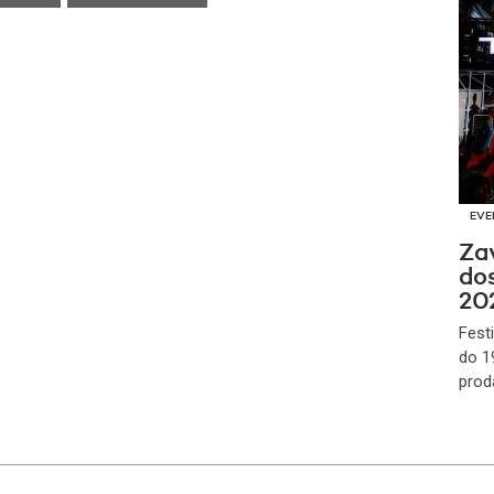
EVE
Za
dos
202
Festi
do 19
prod