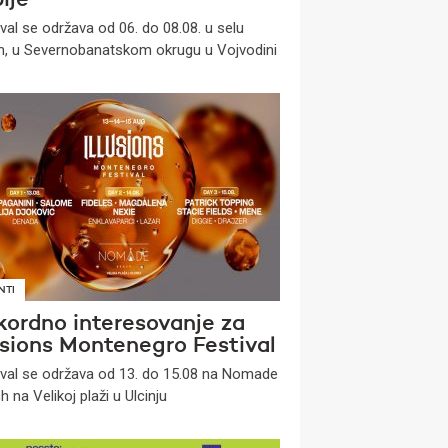
ije
ival se održava od 06. do 08.08. u selu
, u Severnobanatskom okrugu u Vojvodini
NTI
kordno interesovanje za
usions Montenegro Festival
ival se održava od 13. do 15.08 na Nomade
 na Velikoj plaži u Ulcinju