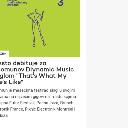
ZBA
ssto debituje za
lomunov Diynamic Music
nglom ''That's What My
e's Like''
mun je mesecima testirao singl u svojim
vima na najvećim gigovima, među kojima
appa Futur Festival, Pacha Ibiza, Brunch
ronik France, Piknic Électronik Montréal i
biza.