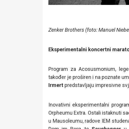
Zenker Brothers (foto: Manuel Niebe
Eksperimentalni koncertni maraton
Program za Acosusmonium, legen
također je proširen i na poznate um
Irmert
predstavljaju impresivne sv
Inovativni eksperimentalni progr
Orpheumu Extra. Ostali istaknuti sa
u Mausoleumu, radove IEM studen
Dom im Berg, te
Saugbagger
u 