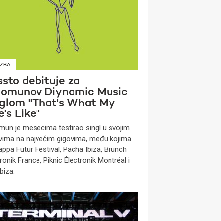
ZBA
ssto debituje za
lomunov Diynamic Music
nglom ''That's What My
e's Like''
mun je mesecima testirao singl u svojim
vima na najvećim gigovima, među kojima
appa Futur Festival, Pacha Ibiza, Brunch
ronik France, Piknic Électronik Montréal i
biza.