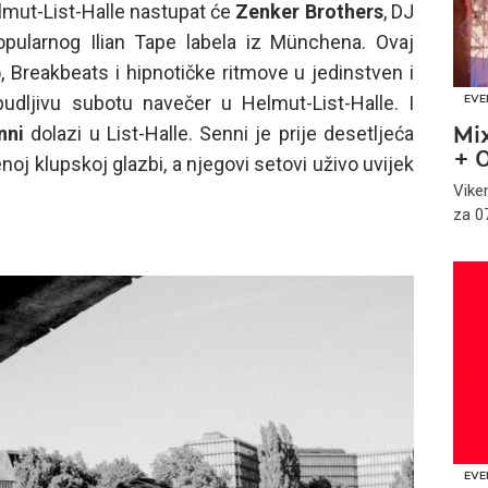
lmut-List-Halle nastupat će
Zenker Brothers
, DJ
opularnog Ilian Tape labela iz Münchena. Ovaj
 Breakbeats i hipnotičke ritmove u jedinstven i
budljivu subotu navečer u Helmut-List-Halle. I
EVE
nni
dolazi u List-Halle. Senni je prije desetljeća
Mi
+ 
oj klupskoj glazbi, a njegovi setovi uživo uvijek
Vike
za 07
EVE