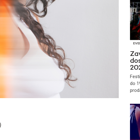
EVE
Za
dos
202
Festi
do 19
prod
)