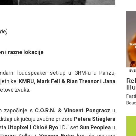
rle)
 i razne lokacije
EVE
darni loudspeaker set-up u GRM-u u Parizu,
Re
jetnike:
KMRU, Mark Fell & Rian Treanor i Jana
Ill
jetove zvuka.
Fest
Beach
am započinje s
C.O.R.N. & Vincent Pongracz
u
držaji uključuju zvučne prizore
Petera Stieglera
ata
Utopixel i Chloé Ryo
i DJ set
Sun Peoplea
u
Forum Keller i
Voyage Futur
koji će sigurno