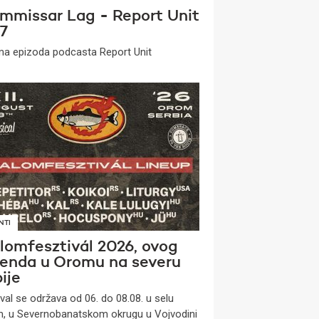
mmissar Lag - Report Unit
7
a epizoda podcasta Report Unit
NTI
lomfesztivál 2026, ovog
kenda u Oromu na severu
ije
ival se održava od 06. do 08.08. u selu
, u Severnobanatskom okrugu u Vojvodini