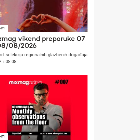
NTI
xmag vikend preporuke 07
08/08/2026
nd-selekcija regionalnih glazbenih događaja
. i 08.08.
NTI