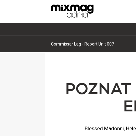
Commissar Lag - Report Unit 007
POZNAT 
E
Blessed Madonni, Helen