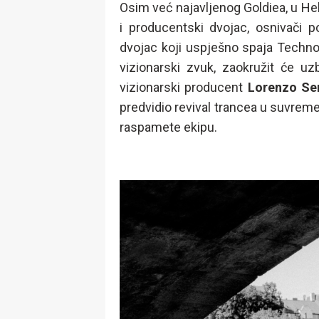
Osim već najavljenog Goldiea, u He
i producentski dvojac, osnivači p
dvojac koji uspješno spaja Techno,
vizionarski zvuk, zaokružit će uz
vizionarski producent
Lorenzo
Se
predvidio revival trancea u suvremen
raspamete ekipu.