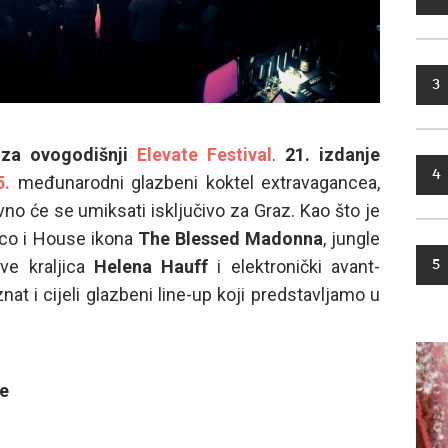
3
 za ovogodišnji
Elevate Festival
.
21. izdanje
4
5.
međunarodni glazbeni koktel extravagancea,
no će se umiksati isključivo za Graz. Kao što je
isco i House ikona
The Blessed Madonna
, jungle
ve kraljica
Helena Hauff
i elektronički avant-
5
znat i cijeli glazbeni line-up koji predstavljamo u
e