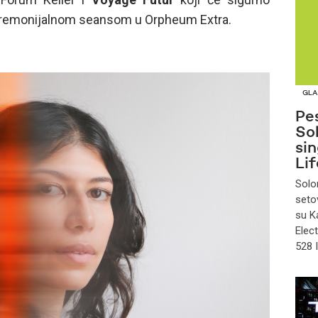
ceremonijalnom seansom u Orpheum Extra.
GLA
Pe
So
si
Lif
Solo
seto
su K
Elect
528 I