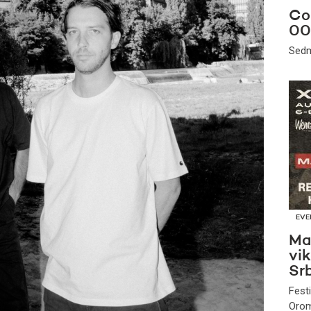
Co
00
Sedm
EVE
Ma
vi
Srb
Fest
Orom