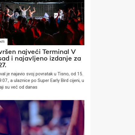
NTI
vršen najveći Terminal V
ad i najavljeno izdanje za
7.
val je najavio svoj povratak u Tisno, od 15.
.07., a ulaznice po Super Early Bird cijeni, u
aji su već od danas