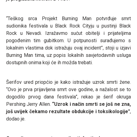
“Teškog srca Projekt Burning Man potvrđuje smrt
sudionika festivala u Black Rock Cityju u pustinji Black
Rock u Nevadi. Izražavmo sućut obitelji i prijateljima
pogođenim tim gubitkom. U potpunosti surađujemo s
lokalnim vlastima dok istražuju ovaj incident”, stoji u izjavi
Burning Man tima, uz popis lokalnih savjetodavnih usluga
dostupnih onima koji će ih možda trebati.
Šerifov ured priopćio je kako istražuje uzrok smrti žene.
“Ovo je prva prijavljena smrt ove godine, a nažalost se to
dogodilo prvog dana festivala”, rekao je šerif okruga
Pershing Jerry Allen.
“Uzrok i način smrti se još ne zna,
još uvijek čekamo rezultate obdukcije i toksikologije"
,
dodao je.