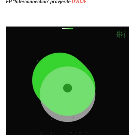
EP "Interconnection" provjerite
OVDJE
.