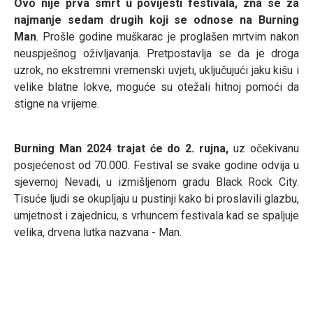
Ovo nije prva smrt u povijesti festivala, zna se za
najmanje sedam drugih koji se odnose na Burning
Man
. Prošle godine muškarac je proglašen mrtvim nakon
neuspješnog oživljavanja. Pretpostavlja se da je droga
uzrok, no ekstremni vremenski uvjeti, uključujući jaku kišu i
velike blatne lokve, moguće su otežali hitnoj pomoći da
stigne na vrijeme.
Burning Man 2024 trajat će do 2. rujna,
uz očekivanu
posjećenost od 70.000. Festival se svake godine odvija u
sjevernoj Nevadi, u izmišljenom gradu Black Rock City.
Tisuće ljudi se okupljaju u pustinji kako bi proslavili glazbu,
umjetnost i zajednicu, s vrhuncem festivala kad se spaljuje
velika, drvena lutka nazvana - Man.