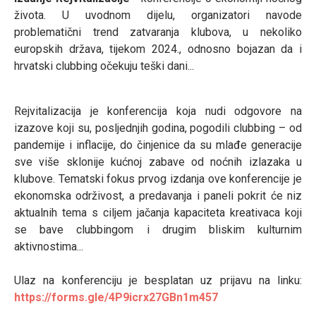
života. U uvodnom dijelu, organizatori navode
problematični trend zatvaranja klubova, u nekoliko
europskih država, tijekom 2024., odnosno bojazan da i
hrvatski clubbing očekuju teški dani...
Rejvitalizacija je konferencija koja nudi odgovore na
izazove koji su, posljednjih godina, pogodili clubbing – od
pandemije i inflacije, do činjenice da su mlađe generacije
sve više sklonije kućnoj zabave od noćnih izlazaka u
klubove. Tematski fokus prvog izdanja ove konferencije je
ekonomska održivost, a predavanja i paneli pokrit će niz
aktualnih tema s ciljem jačanja kapaciteta kreativaca koji
se bave clubbingom i drugim bliskim kulturnim
aktivnostima...
Ulaz na konferenciju je besplatan uz prijavu na linku:
https://forms.gle/4P9icrx27GBn1m457