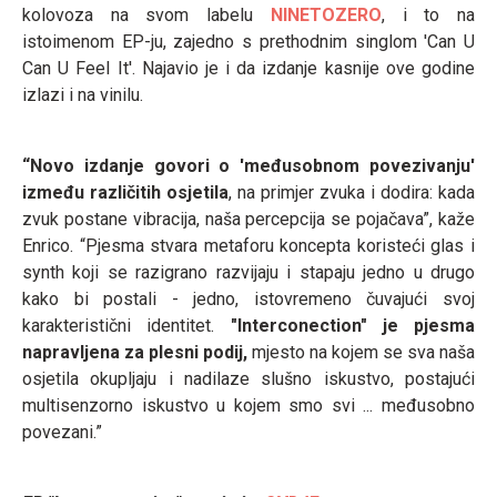
kolovoza na svom labelu
NINETOZERO
, i to na
istoimenom EP-ju, zajedno s prethodnim singlom 'Can U
Can U Feel It'. Najavio je i da izdanje kasnije ove godine
izlazi i na vinilu.
“Novo izdanje govori o 'međusobnom povezivanju'
između različitih osjetila
, na primjer zvuka i dodira: kada
zvuk postane vibracija, naša percepcija se pojačava”, kaže
Enrico. “Pjesma stvara metaforu koncepta koristeći glas i
synth koji se razigrano razvijaju i stapaju jedno u drugo
kako bi postali - jedno, istovremeno čuvajući svoj
karakteristični identitet.
"Interconection" je pjesma
napravljena za plesni podij,
mjesto na kojem se sva naša
osjetila okupljaju i nadilaze slušno iskustvo, postajući
multisenzorno iskustvo u kojem smo svi ... međusobno
povezani.”