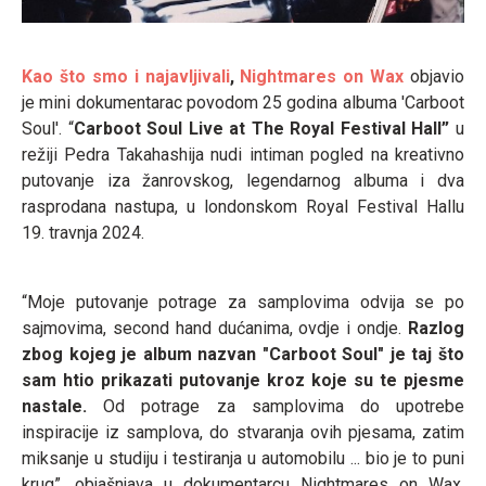
Kao što smo i najavljivali
,
Nightmares on Wax
objavio
je mini dokumentarac povodom 25 godina albuma 'Carboot
Soul'. “
Carboot Soul Live at The Royal Festival Hall”
u
režiji Pedra Takahashija nudi intiman pogled na kreativno
putovanje iza žanrovskog, legendarnog albuma i dva
rasprodana nastupa, u londonskom Royal Festival Hallu
19. travnja 2024.
“Moje putovanje potrage za samplovima odvija se po
sajmovima, second hand dućanima, ovdje i ondje.
Razlog
zbog kojeg je album nazvan "Carboot Soul" je taj što
sam htio prikazati putovanje kroz koje su te pjesme
nastale.
Od potrage za samplovima do upotrebe
inspiracije iz samplova, do stvaranja ovih pjesama, zatim
miksanje u studiju i testiranja u automobilu ... bio je to puni
krug”, objašnjava u dokumentarcu Nightmares on Wax,