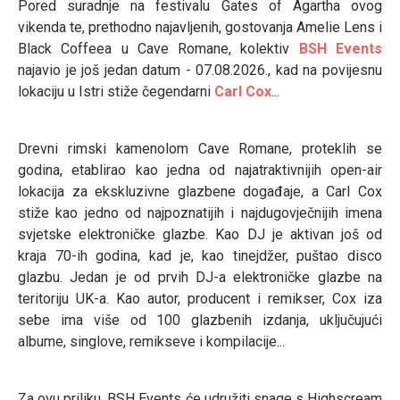
Pored suradnje na festivalu Gates of Agartha ovog
vikenda te, prethodno najavljenih, gostovanja Amelie Lens i
Black Coffeea u Cave Romane, kolektiv
BSH Events
najavio je još jedan datum - 07.08.2026., kad na povijesnu
lokaciju u Istri stiže čegendarni
Carl Cox
...
Drevni rimski kamenolom Cave Romane, proteklih se
godina, etablirao kao jedna od najatraktivnijih open-air
lokacija za ekskluzivne glazbene događaje, a Carl Cox
stiže kao jedno od najpoznatijih i najdugovječnijih imena
svjetske elektroničke glazbe. Kao DJ je aktivan još od
kraja 70-ih godina, kad je, kao tinejdžer, puštao disco
glazbu. Jedan je od prvih DJ-a elektroničke glazbe na
teritoriju UK-a. Kao autor, producent i remikser, Cox iza
sebe ima više od 100 glazbenih izdanja, uključujući
albume, singlove, remikseve i kompilacije...
Za ovu priliku, BSH Events će udružiti snage s Highscream