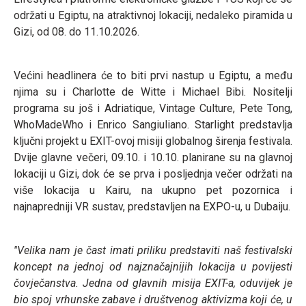
održati u Egiptu, na atraktivnoj lokaciji, nedaleko piramida u
Gizi, od 08. do 11.10.2026.
Većini headlinera će to biti prvi nastup u Egiptu, a među
njima su i Charlotte de Witte i Michael Bibi. Nositelji
programa su još i Adriatique, Vintage Culture, Pete Tong,
WhoMadeWho i Enrico Sangiuliano. Starlight predstavlja
ključni projekt u EXIT-ovoj misiji globalnog širenja festivala.
Dvije glavne večeri, 09.10. i 10.10. planirane su na glavnoj
lokaciji u Gizi, dok će se prva i posljednja večer održati na
više lokacija u Kairu, na ukupno pet pozornica i
najnapredniji VR sustav, predstavljen na EXPO-u, u Dubaiju.
''Velika nam je čast imati priliku predstaviti naš festivalski
koncept na jednoj od najznačajnijih lokacija u povijesti
čovječanstva. Jedna od glavnih misija EXIT-a, oduvijek je
bio spoj vrhunske zabave i društvenog aktivizma koji će, u