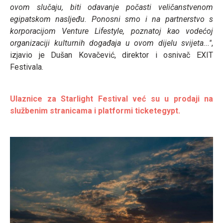
ovom slučaju, biti odavanje počasti veličanstvenom
egipatskom nasljeđu. Ponosni smo i na partnerstvo s
korporacijom Venture Lifestyle, poznatoj kao vodećoj
organizaciji kulturnih događaja u ovom dijelu svijeta...''
,
izjavio je Dušan Kovačević, direktor i osnivač EXIT
Festivala.
Ulaznice za Starlight Festival već su u prodaji na
službenim stranicama i platformi ticketegypt.