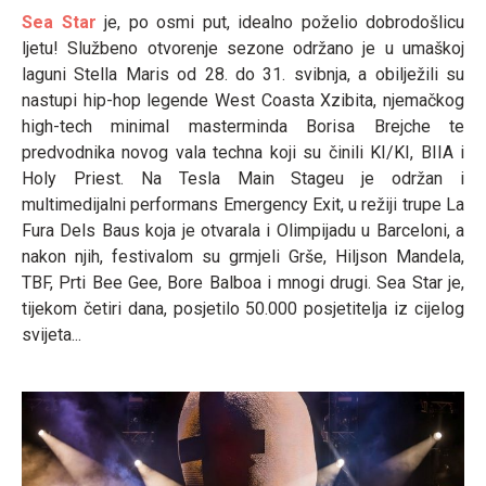
Sea Star
je, po osmi put, idealno poželio dobrodošlicu
ljetu! Službeno otvorenje sezone održano je u umaškoj
laguni Stella Maris od 28. do 31. svibnja, a obilježili su
nastupi hip-hop legende West Coasta Xzibita, njemačkog
high-tech minimal masterminda Borisa Brejche te
predvodnika novog vala techna koji su činili KI/KI, BIIA i
Holy Priest. Na Tesla Main Stageu je održan i
multimedijalni performans Emergency Exit, u režiji trupe La
Fura Dels Baus koja je otvarala i Olimpijadu u Barceloni, a
nakon njih, festivalom su grmjeli Grše, Hiljson Mandela,
TBF, Prti Bee Gee, Bore Balboa i mnogi drugi. Sea Star je,
tijekom četiri dana, posjetilo 50.000 posjetitelja iz cijelog
svijeta...