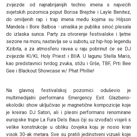
zvijezde: od najnabrijanijih techno imena s najvećih
svjetskih pozornica poput Borisa Brejche i Layle Benitez,
do omiljenih rap i trap imena među kojima su Hiljson
Mandela i Bore Balboa - umaška je publika sinoć plesala
do izlaska sunca. Party za otvorenje festivalske i ljetne
sezone na moru, nastavlja se u subotu, uz hip-hop legendu
Xzibita, a za atmosferu ravea u raju pobrinut će se DJ
zvijezde KI/KI, Holy Priest i BIIA. U lagunu Stella Maris,
kao predstavnici tvrdog zvuka, stižu i Grše, TBF, Prti Bee
Gee i Blackout Showcase w/ Phat Phillie!
Na glavnoj festivalskoj pozornici oduševio je
multimedijalni performans Emergency Exit. Glazbeno-
ekološki show uključivao je magnetične kompozicije koje
je kreirao DJ Satori, ali i plesni performans renomirane
europske trupe La Fura Dels Baus čiji su izvođači visjeli s
velike konstrukcije u obliku čovjeka koju je nosio kran
visok 30-ak metara. Sve su pratili jedinstveni vizuali koje