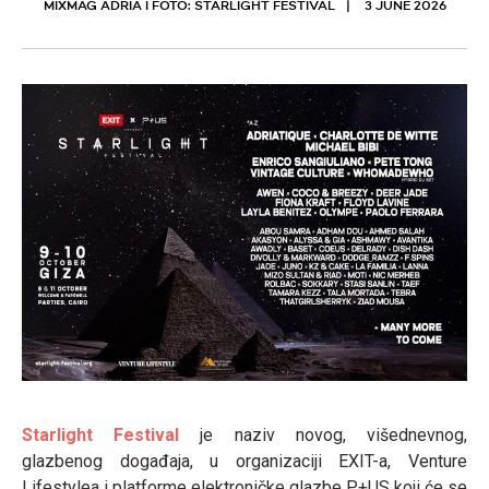
MIXMAG ADRIA I FOTO: STARLIGHT FESTIVAL
3 JUNE 2026
Starlight Festival
je naziv novog, višednevnog,
glazbenog događaja, u organizaciji EXIT-a, Venture
Lifestylea i platforme elektroničke glazbe P+US koji će se