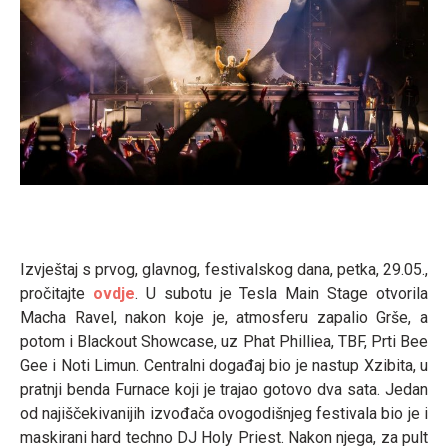
Izvještaj s prvog, glavnog, festivalskog dana, petka, 29.05.,
pročitajte
ovdje
. U subotu je Tesla Main Stage otvorila
Macha Ravel, nakon koje je, atmosferu zapalio Grše, a
potom i Blackout Showcase, uz Phat Philliea, TBF, Prti Bee
Gee i Noti Limun. Centralni događaj bio je nastup Xzibita, u
pratnji benda Furnace koji je trajao gotovo dva sata. Jedan
od najiščekivanijih izvođača ovogodišnjeg festivala bio je i
maskirani hard techno DJ Holy Priest. Nakon njega, za pult