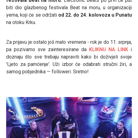
festivala Beat na moru.
Electronic Beats po prvi će put
biti dio glazbenog festivala Beat na moru, u organizaciji
yema, koji će se održati
od 22. do 24. kolovoza u Punatu
na otoku Krku.
Za prijavu je ostalo još malo vremena - rok je do 11. srpnja,
pa pozivamo sve zainteresirane da
KLIKNU NA LINK
i
doznaju što sve trebaju napraviti kako bi doživjeli svoje
'Ljeto za pamćenje'. Uži izbor će odabrati stručni žiri, a
samog pobjednika — followeri. Sretno!