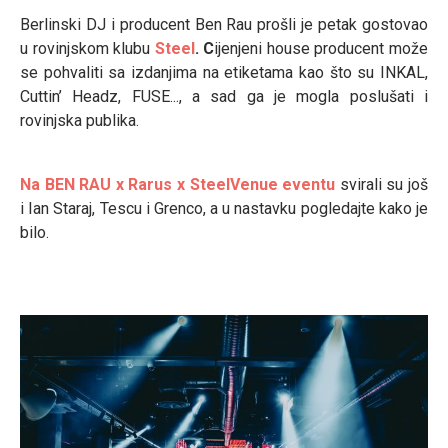
Berlinski DJ i producent Ben Rau prošli je petak gostovao
u rovinjskom klubu
Steel
. C
ijenjeni house producent može
se pohvaliti sa izdanjima na etiketama kao što su INKAL,
Cuttin’ Headz, FUSE..., a sad ga je mogla poslušati i
rovinjska publika.
Na BEN RAU x Rarus x SteelVenue eventu
svirali su još
i Ian Staraj, Tescu i Grenco, a u nastavku pogledajte kako je
bilo.