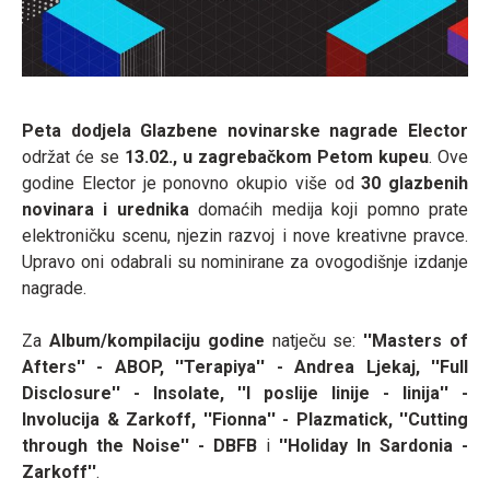
P
eta dodjela Glazbene novinarske nagrade Elector
održat će se
13.02., u zagrebačkom Petom kupeu
. Ove
godine Elector je ponovno okupio više od
30 glazbenih
novinara i urednika
domaćih medija koji pomno prate
elektroničku scenu, njezin razvoj i nove kreativne pravce.
Upravo oni odabrali su nominirane za ovogodišnje izdanje
nagrade.
Za
Album/kompilaciju godine
natječu se:
''
Masters of
Afters'' - ABOP, ''Terapiya'' - Andrea Ljekaj, ''Full
Disclosure'' - Insolate, ''I poslije linije - linija'' -
Involucija & Zarkoff, ''Fionna'' - Plazmatick, ''Cutting
through the Noise'' - DBFB
i
''Holiday In Sardonia -
Zarkoff''
.