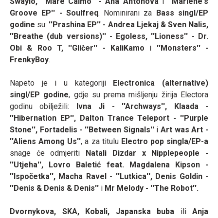
Swaylo, ''Mare Calmo'' - Ana Antonova
i
''
Marlene's
Groove EP'' - Soulfreq
. Nominirani za
Bass singl/EP
godine
su:
''
Prashina EP'' - Andrea Ljekaj & Sven Nalis,
''Breathe (dub versions)'' - Egoless, ''Lioness'' - Dr.
Obi & Roo T, ''Gličer'' - KaliKamo
i
''
Monsters'' -
FrenkyBoy
.
Napeto je i u kategoriji
Electronica (alternative)
singl/EP godine
, gdje su prema mišljenju žirija Electora
godinu obilježili:
Ivna Ji - ''Archways'', Klaada -
''Hibernation EP'', Dalton Trance Teleport - ''Purple
Stone'', Fortadelis - ''Between Signals''
i
Art was Art -
''Aliens Among Us''
, a za titulu
Electro pop singla/EP-a
snage će odmjeriti
Natali Dizdar x Nipplepeople -
''Utjeha'', Lovro Baletić feat. Magdalena Kipson -
''Ispočetka'', Macha Ravel - ''Lutkica'', Denis Goldin -
''Denis & Denis & Denis''
i
Mr Melody - ''The Robot''.
Dvornykova, SKA, Kobali, Japanska buba
ili
Anja