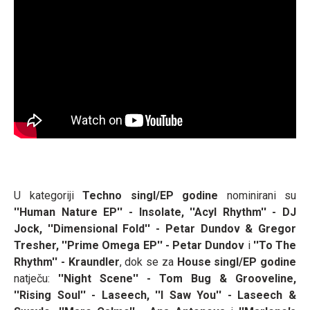
U kategoriji
Techno singl/EP godine
nominirani su
''
Human Nature EP'' - Insolate, ''Acyl Rhythm'' - DJ
Jock, ''Dimensional Fold'' - Petar Dundov & Gregor
Tresher, ''Prime Omega EP'' - Petar Dundov
i
''
To The
Rhythm'' - Kraundler
, dok se za
House singl/EP godine
natječu:
''
Night Scene'' - Tom Bug & Grooveline,
''Rising Soul'' - Laseech, ''I Saw You'' - Laseech &