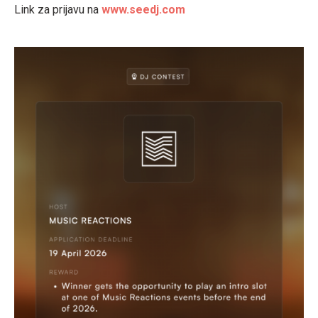
Link za prijavu na
www.seedj.com