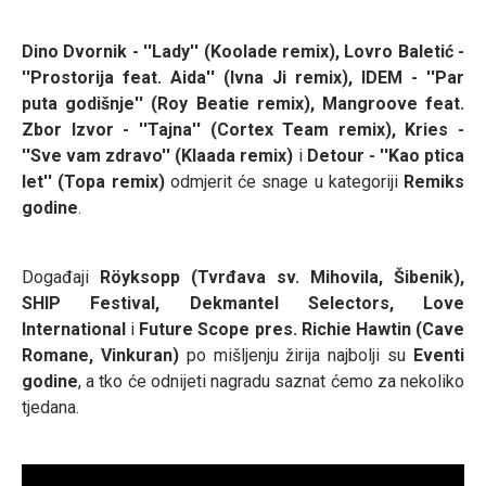
Dino Dvornik - ''Lady'' (Koolade remix), Lovro Baletić -
''Prostorija feat. Aida'' (Ivna Ji remix), IDEM - ''Par
puta godišnje'' (Roy Beatie remix), Mangroove feat.
Zbor Izvor - ''Tajna'' (Cortex Team remix), Kries -
''Sve vam zdravo'' (Klaada remix)
i
Detour - ''Kao ptica
let'' (Topa remix)
odmjerit će snage u kategoriji
Remiks
godine
.
Događaji
Röyksopp (Tvrđava sv. Mihovila, Šibenik),
SHIP Festival, Dekmantel Selectors, Love
International
i
Future Scope pres. Richie Hawtin (Cave
Romane, Vinkuran)
po mišljenju žirija najbolji su
Eventi
godine
, a tko će odnijeti nagradu saznat ćemo za nekoliko
tjedana.