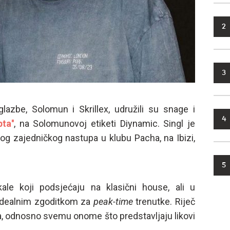
2
3
glazbe, Solomun i Skrillex, udružili su snage i
4
ta''
, na Solomunovoj etiketi Diynamic. Singl je
vog zajedničkog nastupa u klubu Pacha, na Ibizi,
5
kale koji podsjećaju na klasični house, ali u
idealnim zgoditkom za
peak-time
trenutke. Riječ
a, odnosno svemu onome što predstavljaju likovi