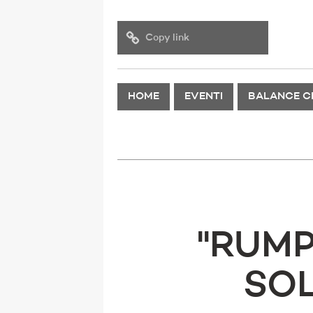
Copy link
HOME
EVENTI
BALANCE C
''RUM
SOL