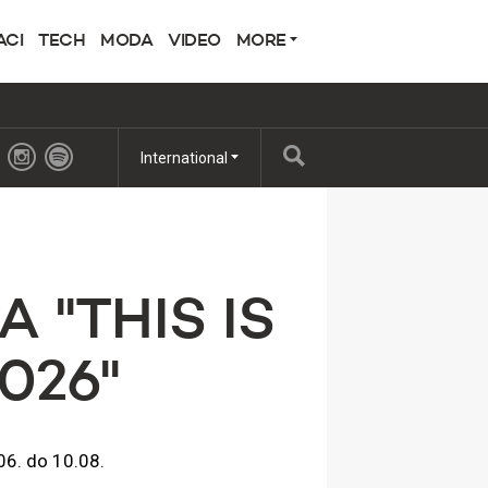
ACI
TECH
MODA
VIDEO
MORE
International
''THIS IS
26''
 06. do 10.08.