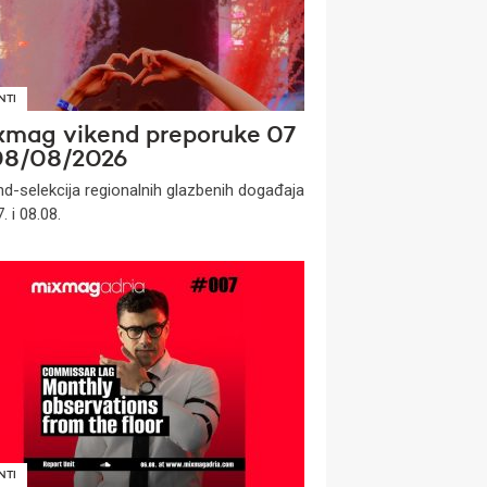
NTI
xmag vikend preporuke 07
08/08/2026
nd-selekcija regionalnih glazbenih događaja
. i 08.08.
NTI