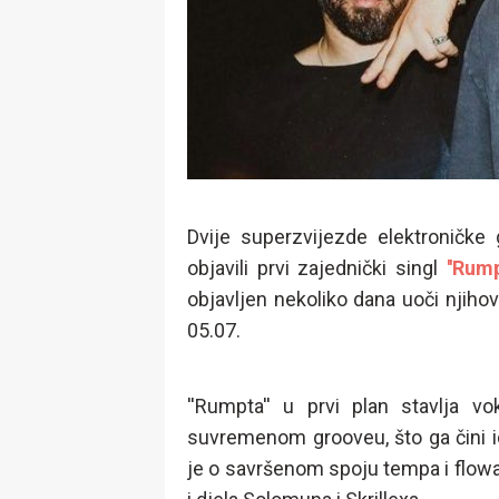
Dvije superzvijezde elektroničke 
objavili prvi zajednički singl
''Rump
objavljen nekoliko dana uoči njiho
05.07.
''Rumpta'' u prvi plan stavlja vo
suvremenom grooveu, što ga čini 
je o savršenom spoju tempa i flow