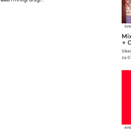
EVE
Mi
+ 
Vike
za 07
EVE