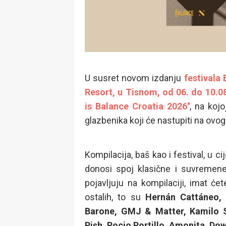
U susret novom izdanju
festivala
Resort, u Tisnom, od 06. do 10.0
is Balance Croatia 2026''
, na koj
glazbenika koji će nastupiti na ovog
Kompilacija, baš kao i festival, u 
donosi spoj klasične i suvremene 
pojavljuju na kompilaciji, imat će
ostalih, to su
Hernán Cattáneo,
Barone, GMJ & Matter, Kamilo 
Rish, Rocio Portillo, Amonita, Do