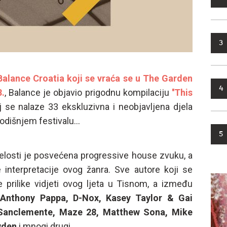
3
 Balance Croatia koji se vraća se u The Garden
4
8.
, Balance je objavio prigodnu kompilaciju
''This
oj se nalaze 33 ekskluzivna i neobjavljena djela
odišnjem festivalu...
5
cijelosti je posvećena progressive house zvuku, a
interpretacije ovog žanra. Sve autore koji se
te prilike vidjeti ovog ljeta u Tisnom, a između
 Anthony Pappa, D-Nox, Kasey Taylor & Gai
Sanclemente, Maze 28, Matthew Sona, Mike
wden
i mnogi drugi...