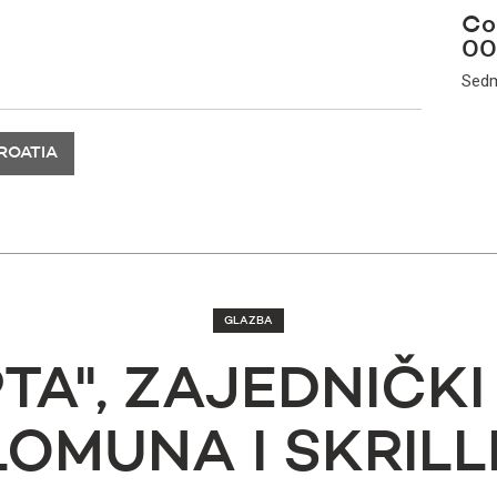
Co
00
Sedm
ROATIA
GLAZBA
PTA'', ZAJEDNIČKI
OMUNA I SKRIL