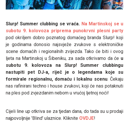
Slurp! Summer clubbing se vraća.
Na Martinskoj se u
subotu 9. kolovoza priprema punokrvni plesni party
pod okriljem dobro poznatog domaćeg branda Slurp! koji
je godinama donosio najsvježe zvukove s elektroničke
scene domaćih i regionalnih zvijezda. Tako će biti i ovog
ljeta na Martinskoj u Šibeniku, za sada otkrivamo da će
u
subotu 9. kolovoza na Slurp! Summer clubbingu
nastupiti pet DJ-a, riječ je o legendama koje su
formirale regionalnu, domaću i lokalnu scenu
. Čekaju
nas rafinirani techno i house zvukovi, koji će nas potaknuti
na ples pod zvjezdanim nebom u vrućoj ljetnoj noći!
Cijeli line up otkriva se za tjedan dana, do tada su u prodaji
najpovoljnije 'Blind' ulaznice. Kliknite
OVDJE
!