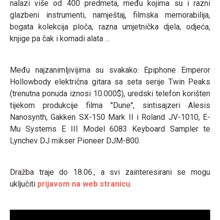
nalazi više od 400 predmeta, među kojima su i razni
glazbeni instrumenti, namještaj, filmska memorabilija,
bogata kolekcija ploča, razna umjetnička djela, odjeća,
knjige pa čak i komadi alata ...
Među najzanimljivijima su svakako: Epiphone Emperor
Hollowbody električna gitara sa seta serije Twin Peaks
(trenutna ponuda iznosi 10.000$), uredski telefon korišten
tijekom produkcije filma ''Dune'', sintisajzeri Alesis
Nanosynth, Gakken SX-150 Mark II i Roland JV-1010, E-
Mu Systems E III Model 6083 Keyboard Sampler te
Lynchev DJ mikser Pioneer DJM-800.
Dražba traje do 18.06., a svi zainteresirani se mogu
uključiti
prijavom na web stranicu
.