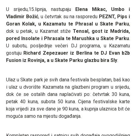
U srijedu,15.lipnja, nastupaju
Elena Mikac, Umbo i
Vladimir Božić
, u četvrtak su na rasporedu
PEZNT, Pips i
Goran Kolak
, u Kazamatu te Phrasal u Skate Parku
,
dok u petak, u Kazamat stiže
Tensal, gost iz Madrida,
pored
Insolate i
Phrasala te Marushka u Skate Parku
.
U subotu, posljednje večeri DJ programa, u Kazamatu
gostuju
Richard Zepezauer iz Berlina te
DJ Evan b2b
Fusion iz Rovinja, a u Skate Parku glazbu bira Sly
.
Ulaz u Skate park je svih dana festivala besplatan, baš kao
i ulaz u dvorište Kazamata na glazbeni program u srijedu,
dok će se ostalih dana naplaćivati po: četvrtak 30 kuna,
petak 40 kuna, subota 50 kuna. Cijena festivalske karte
koja vrijedi za sve dane je 90 kuna, a kupnja ulaznica bit će
moguća samo na mjestu događanja.
Kompletan raspored i satnicu svih događaja ovogodišnjeg