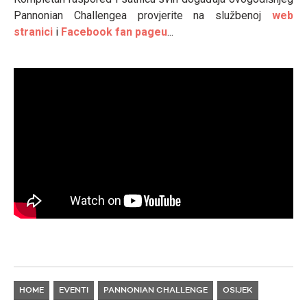
Pannonian Challengea provjerite na službenoj
web
stranici
i
Facebook fan pageu
...
HOME
EVENTI
PANNONIAN CHALLENGE
OSIJEK