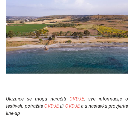
Ulaznice se mogu naručiti
OVDJE
, sve informacije o
festivalu potražite
OVDJE
ili
OVDJE
a u nastavku provjerite
line-up