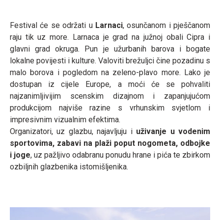
Festival će se održati u
Larnaci
, osunčanom i pješčanom
raju tik uz more. Larnaca je grad na južnoj obali Cipra i
glavni grad okruga. Pun je užurbanih barova i bogate
lokalne povijesti i kulture. Valoviti brežuljci čine pozadinu s
malo borova i pogledom na zeleno-plavo more. Lako je
dostupan iz cijele Europe, a moći će se pohvaliti
najzanimljivijim scenskim dizajnom i zapanjujućom
produkcijom najviše razine s vrhunskim svjetlom i
impresivnim vizualnim efektima.
Organizatori, uz glazbu, najavljuju i
uživanje u vodenim
sportovima, zabavi na plaži poput nogometa, odbojke
i joge
, uz pažljivo odabranu ponudu hrane i pića te zbirkom
ozbiljnih glazbenika istomišljenika.