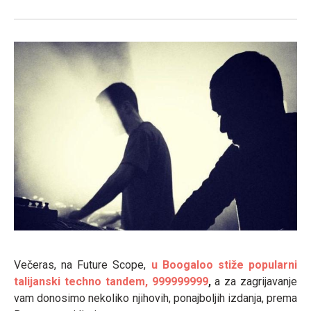
Večeras, na Future Scope,
u Boogaloo stiže popularni
talijanski techno tandem, 999999999
,
a za zagrijavanje
vam donosimo nekoliko njihovih, ponajboljih izdanja, prema