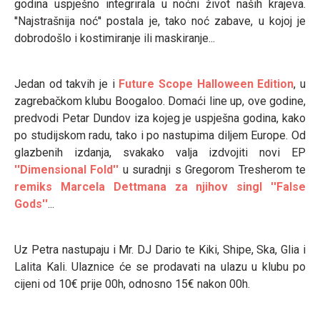
godina uspješno integrirala u noćni život naših krajeva.
''Najstrašnija noć'' postala je, tako noć zabave, u kojoj je
dobrodošlo i kostimiranje ili maskiranje...
Jedan od takvih je i
Future Scope Halloween Edition
, u
zagrebačkom klubu Boogaloo. Domaći line up, ove godine,
predvodi Petar Dundov iza kojeg je uspješna godina, kako
po studijskom radu, tako i po nastupima diljem Europe. Od
glazbenih izdanja, svakako valja izdvojiti novi EP
''Dimensional Fold''
u suradnji s Gregorom Tresherom te
remiks Marcela Dettmana za njihov singl ''False
Gods''
...
Uz Petra nastupaju i Mr. DJ Dario te Kiki, Shipe, Ska, Glia i
Lalita Kali. Ulaznice će se prodavati na ulazu u klubu po
cijeni od 10€ prije 00h, odnosno 15€ nakon 00h.