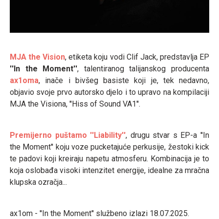
MJA the Vision
, etiketa koju vodi Clif Jack, predstavlja EP
''In the Moment''
, talentiranog talijanskog producenta
ax1oma
, inače i bivšeg basiste koji je, tek nedavno,
objavio svoje prvo autorsko djelo i to upravo na kompilaciji
MJA the Visiona, ''Hiss of Sound VA1''.
Premijerno puštamo ''Liability''
, drugu stvar s EP-a ''In
the Moment'' koju voze pucketajuće perkusije, žestoki kick
te padovi koji kreiraju napetu atmosferu. Kombinacija je to
koja oslobađa visoki intenzitet energije, idealne za mračna
klupska ozračja...
ax1om - ''In the Moment'' službeno izlazi 18.07.2025.