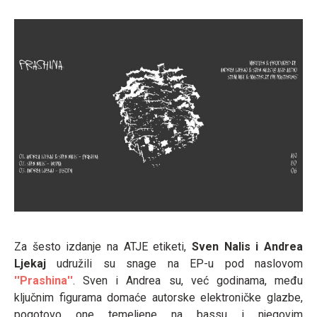
Za šesto izdanje na ATJE etiketi,
Sven Nalis i Andrea
Ljekaj
udružili su snage na EP-u pod naslovom
''Prashina''
. Sven i Andrea su, već godinama, među
ključnim figurama domaće autorske elektroničke glazbe,
pogotovo one temeljene na bassu i njegovim