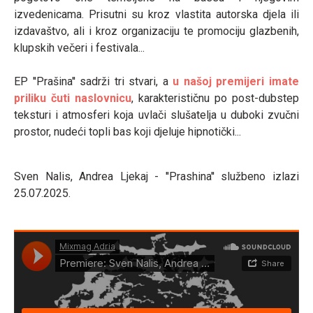
izvedenicama. Prisutni su kroz vlastita autorska djela ili
izdavaštvo, ali i kroz organizaciju te promociju glazbenih,
klupskih večeri i festivala...
EP ''Prašina'' sadrži tri stvari, a
u našoj premijeri imate
priliku čuti naslovnicu
, karakterističnu po post-dubstep
teksturi i atmosferi koja uvlači slušatelja u duboki zvučni
prostor, nudeći topli bas koji djeluje hipnotički...
Sven Nalis, Andrea Ljekaj - ''Prashina'' službeno izlazi
25.07.2025.