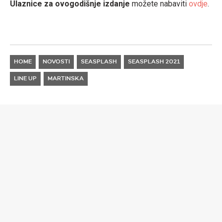
Ulaznice za ovogodišnje izdanje
možete nabaviti
ovdje
.
HOME
NOVOSTI
SEASPLASH
SEASPLASH 2021
LINE UP
MARTINSKA
EVENTI
MIXMAG ADRIA TAKEOVER
NA FOOD TRUCK
FESTIVALU
Ovaj četvrtak dođite na zagrebački Jarun, bit će klope,
cuge i odlične mjuze koju vrte Blacksoul/PEZNT i