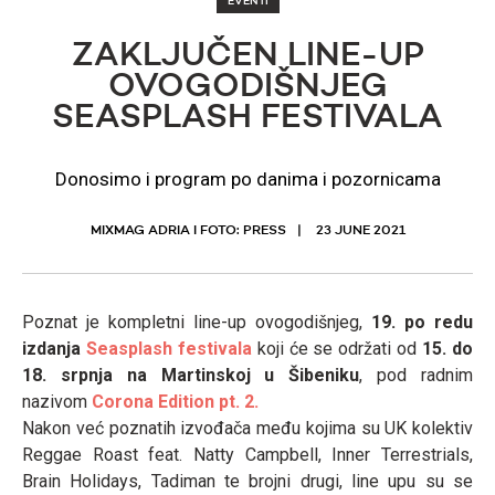
EVENTI
ZAKLJUČEN LINE-UP
OVOGODIŠNJEG
SEASPLASH FESTIVALA
Donosimo i program po danima i pozornicama
MIXMAG ADRIA I FOTO: PRESS
23 JUNE 2021
Poznat je kompletni line-up ovogodišnjeg,
19. po redu
izdanja
Seasplash festivala
koji će se održati od
15. do
18. srpnja na Martinskoj u Šibeniku
, pod radnim
nazivom
Corona Edition pt. 2.
Nakon već poznatih izvođača među kojima su UK kolektiv
Reggae Roast feat. Natty Campbell, Inner Terrestrials,
Brain Holidays, Tadiman te brojni drugi, line upu su se