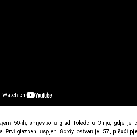
ajem 50-ih, smjestio u grad Toledo u Ohiju, gdje je o
a. Prvi glazbeni uspjeh, Gordy ostvaruje '57.,
pišući p