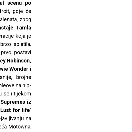
oul scenu po
roit, gdje će
talenata, zbog
astaje Tamla
racije koja je
rzo isplatila.
 prvoj postavi
y Robinson,
evie Wonder i
snije, brojne
pleove na hip-
u se i tijekom
e Supremes iz
ust for life''
javljivanju na
ljeća Motowna,