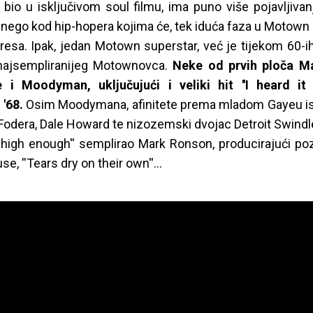
 bio u isključivom soul filmu, ima puno više pojavljiva
nego kod hip-hopera kojima će, tek iduća faza u Motown
resa. Ipak, jedan Motown superstar, već je tijekom 60-ih
 najsempliranijeg Motownovca.
Neke od prvih ploča M
e i Moodyman, uključujući i veliki hit ''I heard it
 '68.
Osim Moodymana, afinitete prema mladom Gayeu isk
odera, Dale Howard te nizozemski dvojac Detroit Swindle, 
high enough'' semplirao Mark Ronson, producirajući p
, ''Tears dry on their own''...