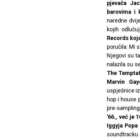
pjevača Jac
barovima i 
naredne dvije
kojih odluču
Records koj
poručila: Mi 
Njegovi su ta
nalazila su s
The Temptati
Marvin Gay
uspješnice iz
hop i house p
pre-sampling
'66., već je 
Iggyja Popa
soundtracku '