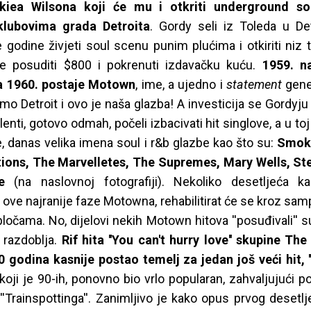
kiea Wilsona koji će mu i otkriti underground s
klubovima grada Detroita
. Gordy seli iz Toleda u Det
 godine živjeti soul scenu punim plućima i otkiriti niz 
je posuditi $800 i pokrenuti izdavačku kuću.
1959. n
a 1960. postaje Motown
, ime, a ujedno i
statement
gene
smo Detroit i ovo je naša glazba! A investicija se Gordyju b
lenti, gotovo odmah, počeli izbacivati hit singlove, a u toj
e, danas velika imena soul i r&b glazbe kao što su:
Smoke
ons, The Marvelletes, The Supremes, Mary Wells, St
e
(na naslovnoj fotografiji). Nekoliko desetljeća ka
 ove najranije faze Motowna, rehabilitirat će se kroz sam
ločama. No, dijelovi nekih Motown hitova ''posuđivali'' s
 razdoblja.
Rif hita ''You can't hurry love'' skupine Th
10 godina kasnije postao temelj za jedan još veći hit, ''L
koji je 90-ih, ponovno bio vrlo popularan, zahvaljujući po
'Trainspottinga''. Zanimljivo je kako opus prvog deset