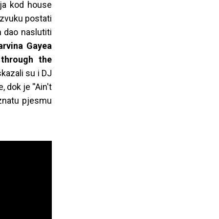
nja kod house
 zvuku postati
 dao naslutiti
arvina Gayea
 through the
azali su i DJ
dok je ''Ain't
oznatu pjesmu