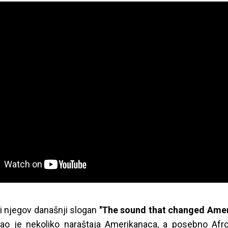
si njegov današnji slogan
''The sound that changed Ameri
vao je nekoliko naraštaja Amerikanaca, a posebno Afr