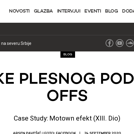
NOVOSTI
GLAZBA
INTERVJUI
EVENTI
BLOG
DOD
na severu Srbije
BLOG
E PLESNOG PODI
OFFS
Case Study: Motown efekt (XIII. Dio)
ARSEN PAVEŠIĆ I FOTO: FACEBOOK
24 SEPTEMBER 2020