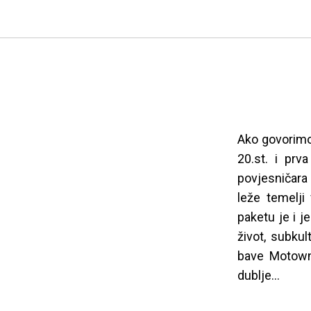
Ako govorimo 
20.st. i prv
povjesničara
leže temelji
paketu je i j
život, subkul
bave Motown
dublje...