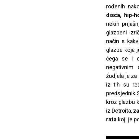
rođenih nako
disca, hip-
nekih prijašn
glazbeni izri
način s kakvi
glazbe koja j
čega se i d
negativnim 
žudjela je za
iz tih su re
predsjednik SA
kroz glazbu ko
iz Detroita,
za
rata
koji je 