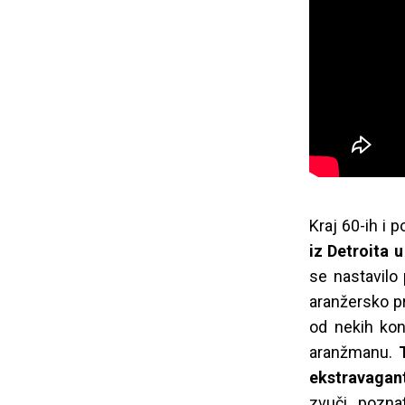
Kraj 60-ih i 
iz Detroita 
se nastavilo 
aranžersko pr
od nekih kon
aranžmanu.
ekstravagant
zvuči pozna