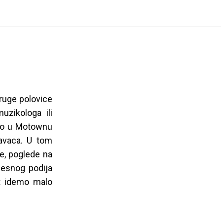
druge polovice
uzikologa ili
ako u Motownu
ravaca. U tom
ve, poglede na
plesnog podija
ut idemo malo