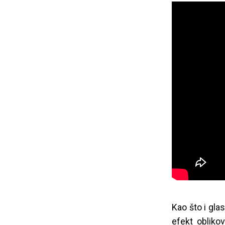
Kao što i gla
efekt obliko