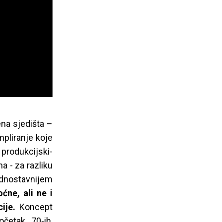
ena sjedišta –
pliranje koje
 produkcijski-
a - za razliku
ednostavnijem
ćne, ali ne i
ije.
Koncept
četak 70-ih,