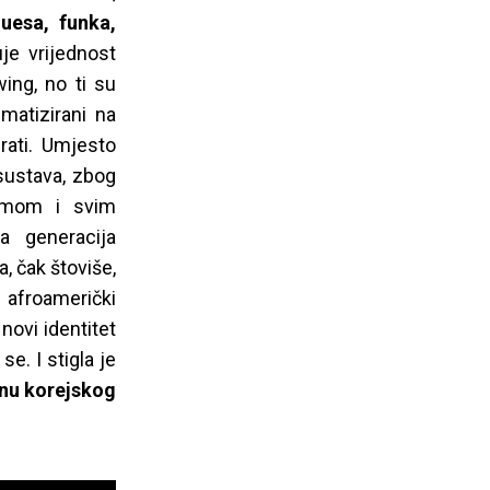
luesa, funka,
je vrijednost
wing, no ti su
gmatizirani na
irati. Umjesto
 sustava, zbog
izmom i svim
a generacija
, čak štoviše,
 afroamerički
 novi identitet
se. I stigla je
anu korejskog