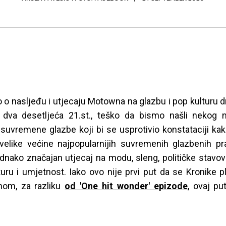
o nasljeđu i utjecaju Motowna na glazbu i pop kulturu 
a dva desetljeća 21.st., teško da bismo našli nekog m
 suvremene glazbe koji bi se usprotivio konstataciji k
 velike većine najpopularnijih suvremenih glazbenih p
ednako značajan utjecaj na modu, sleng, političke stavo
turu i umjetnost. Iako ovo nije prvi put da se Kronike 
om, za razliku
od 'One hit wonder' epizode
, ovaj p