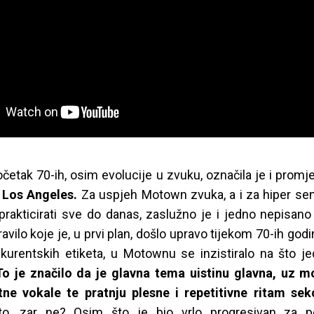
početak 70-ih, osim evolucije u zvuku, označila je i promj
u Los Angeles.
Za uspjeh Motown zvuka, a i za hiper sem
prakticirati sve do danas, zaslužno je i jedno nepisano
avilo koje je, u prvi plan, došlo upravo tijekom 70-ih godin
kurentskih etiketa, u Motownu se inzistiralo na što j
To je značilo da je glavna tema uistinu glavna, uz mo
ne vokale te pratnju plesne i repetitivne ritam sekc
to, zar ne? Osim što je bio vrlo progresivan za po