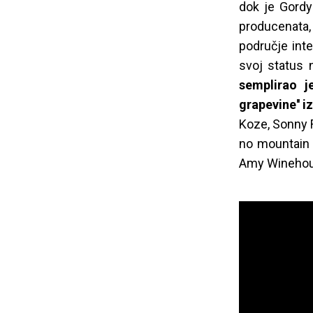
dok je Gordy
producenata, 
područje inte
svoj status
semplirao j
grapevine'' iz
Koze, Sonny F
no mountain 
Amy Winehouse