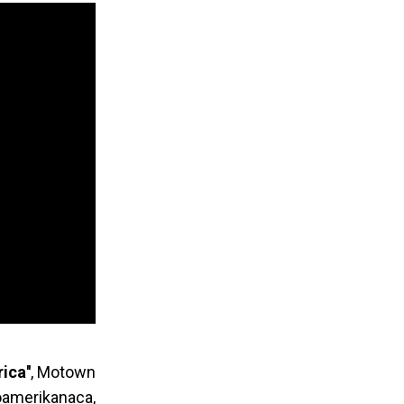
ca''
, Motown
oamerikanaca,