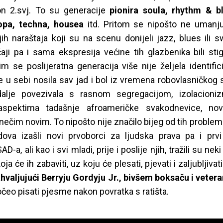
n 2.svj. To su generacije
pionira soula, rhythm & b
hopa, techna, housea
itd. Pritom se nipošto ne umanju
jih naraštaja koji su na scenu donijeli jazz, blues ili s
čaji pa i sama ekspresija većine tih glazbenika bili sti
m se poslijeratna generacija više nije željela identific
e u sebi nosila sav jad i bol iz vremena robovlasničkog
alje povezivala s rasnom segregacijom, izolacion
aspektima tadašnje afroameričke svakodnevice, nov
 nečim novim. To nipošto nije značilo bijeg od tih problema
dova izašli novi prvoborci za ljudska prava pa i prvi
D-a, ali kao i svi mladi, prije i poslije njih, tražili su neki
ja će ih zabaviti, uz koju će plesati, pjevati i zaljubljivati 
hvaljujući Berryju Gordyju Jr., bivšem boksaču i veter
počeo pisati pjesme nakon povratka s ratišta.