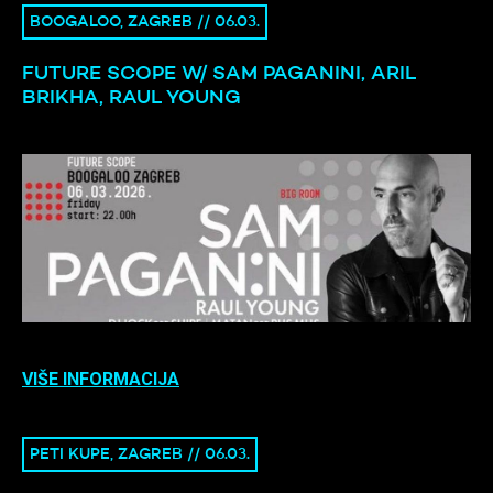
BOOGALOO, ZAGREB // 06.03.
FUTURE SCOPE W/ SAM PAGANINI, ARIL
BRIKHA, RAUL YOUNG
VIŠE INFORMACIJA
PETI KUPE, ZAGREB // 06.03.