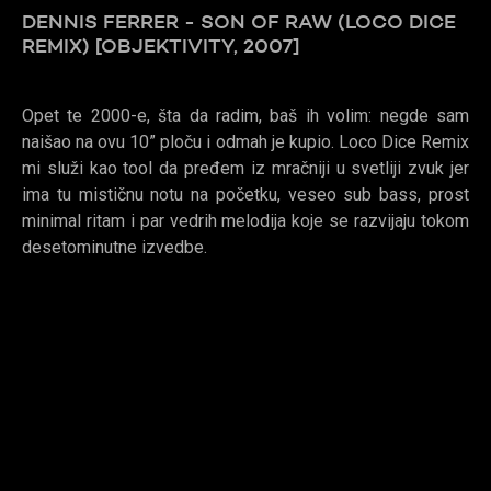
DENNIS FERRER - SON OF RAW (LOCO DICE
REMIX) [OBJEKTIVITY, 2007]
Opet te 2000-e, šta da radim, baš ih volim: negde sam
naišao na ovu 10” ploču i odmah je kupio. Loco Dice Remix
mi služi kao tool da pređem iz mračniji u svetliji zvuk jer
ima tu mističnu notu na početku, veseo sub bass, prost
minimal ritam i par vedrih melodija koje se razvijaju tokom
desetominutne izvedbe.