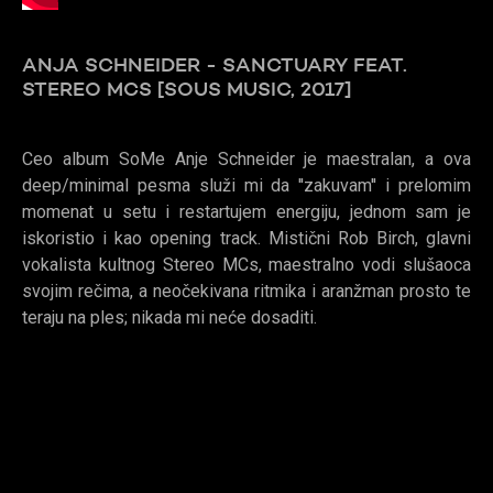
ANJA SCHNEIDER - SANCTUARY FEAT.
STEREO MCS [SOUS MUSIC, 2017]
Ceo album SoMe Anje Schneider je maestralan, a ova
deep/minimal pesma služi mi da ''zakuvam'' i prelomim
momenat u setu i restartujem energiju, jednom sam je
iskoristio i kao opening track. Mistični Rob Birch, glavni
vokalista kultnog Stereo MCs, maestralno vodi slušaoca
svojim rečima, a neočekivana ritmika i aranžman prosto te
teraju na ples; nikada mi neće dosaditi.