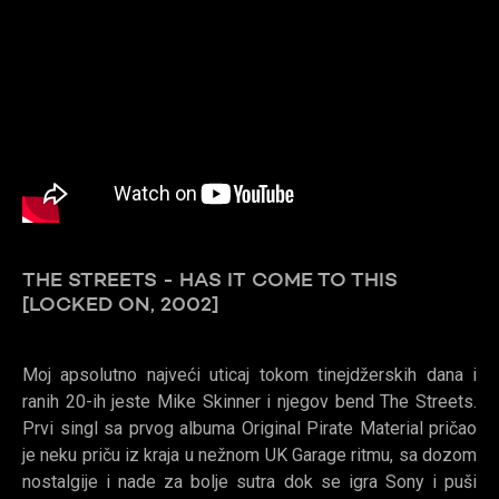
THE STREETS - HAS IT COME TO THIS
[LOCKED ON, 2002]
Moj apsolutno najveći uticaj tokom tinejdžerskih dana i
ranih 20-ih jeste Mike Skinner i njegov bend The Streets.
Prvi singl sa prvog albuma Original Pirate Material pričao
je neku priču iz kraja u nežnom UK Garage ritmu, sa dozom
nostalgije i nade za bolje sutra dok se igra Sony i puši