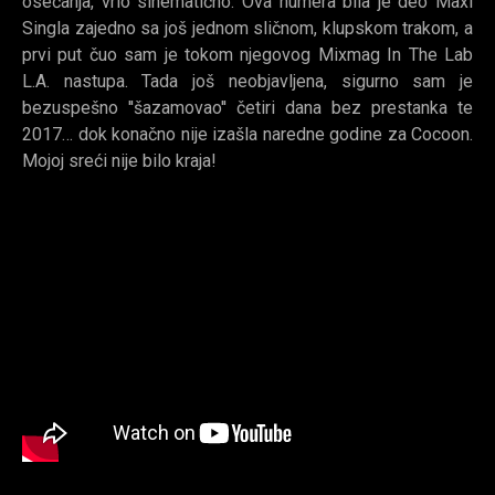
osećanja, vrlo sinematično. Ova numera bila je deo Maxi
Singla zajedno sa još jednom sličnom, klupskom trakom, a
prvi put čuo sam je tokom njegovog Mixmag In The Lab
L.A. nastupa. Tada još neobjavljena, sigurno sam je
bezuspešno ''šazamovao'' četiri dana bez prestanka te
2017… dok konačno nije izašla naredne godine za Cocoon.
Mojoj sreći nije bilo kraja!