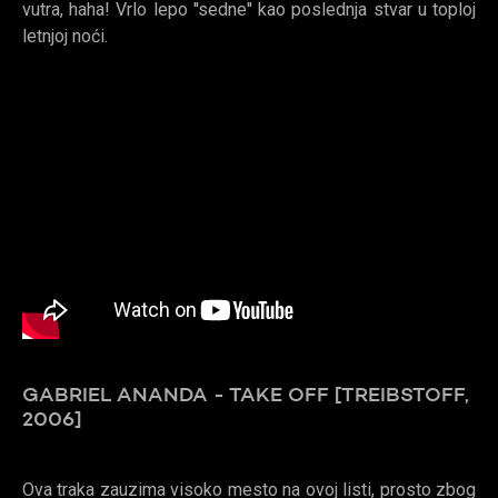
vutra, haha! Vrlo lepo ''sedne'' kao poslednja stvar u toploj
letnjoj noći.
GABRIEL ANANDA - TAKE OFF [TREIBSTOFF,
2006]
Ova traka zauzima visoko mesto na ovoj listi, prosto zbog