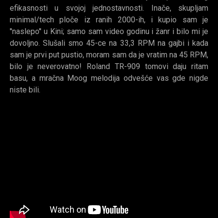
efikasnosti u svojoj jednostavnosti. Inače, skupljam
minimal/tech ploče iz ranih 2000-ih, i kupio sam je
''naslepo'' u Kini; samo sam video godinu i žanr i bilo mi je
dovoljno. Slušali smo 45-ce na 33,3 RPM na gajbi i kada
sam je prvi put pustio, moram sam da je vratim na 45 RPM,
bilo je neverovatno! Roland TR-909 tomovi daju ritam
basu, a mračna Moog melodija odvešće vas gde nigde
niste bili.