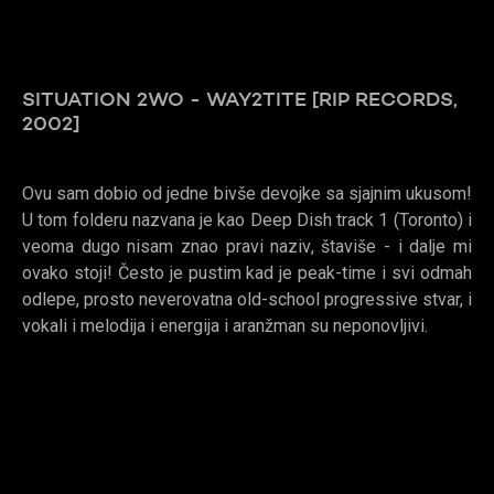
SITUATION 2WO - WAY2TITE [RIP RECORDS,
2002]
Ovu sam dobio od jedne bivše devojke sa sjajnim ukusom!
U tom folderu nazvana je kao Deep Dish track 1 (Toronto) i
veoma dugo nisam znao pravi naziv, štaviše - i dalje mi
ovako stoji! Često je pustim kad je peak-time i svi odmah
odlepe, prosto neverovatna old-school progressive stvar, i
vokali i melodija i energija i aranžman su neponovljivi.