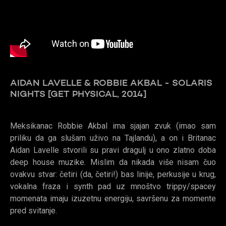
AIDAN LAVELLE & ROBBIE AKBAL - SOLARIS
NIGHTS [GET PHYSICAL, 2014]
Meksikanac Robbie Akbal ima sjajan zvuk (imao sam
priliku da ga slušam uživo na Tajlandu), a on i Britanac
Aidan Lavelle stvorili su pravi dragulj u ono zlatno doba
deep house muzike. Mislim da nikada više nisam čuo
ovakvu stvar: četiri (da, četiri!) bas linije, perkusije u krug,
vokalna fraza i synth pad uz mnoštvo trippy/spacey
momenata imaju izuzetnu energiju, savršenu za momente
pred svitanje.