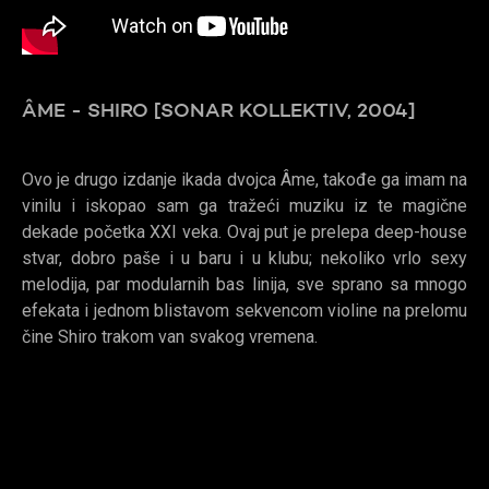
ÂME - SHIRO [SONAR KOLLEKTIV, 2004]
Ovo je drugo izdanje ikada dvojca Âme, takođe ga imam na
vinilu i iskopao sam ga tražeći muziku iz te magične
dekade početka XXI veka. Ovaj put je prelepa deep-house
stvar, dobro paše i u baru i u klubu; nekoliko vrlo sexy
melodija, par modularnih bas linija, sve sprano sa mnogo
efekata i jednom blistavom sekvencom violine na prelomu
čine Shiro trakom van svakog vremena.