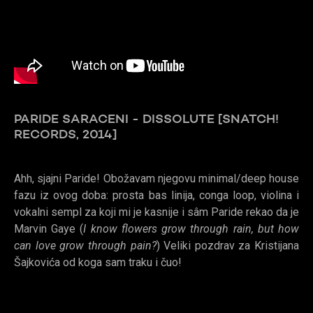
PARIDE SARACENI - DISSOLUTE [SNATCH!
RECORDS, 2014]
Ahh, sjajni Paride! Obožavam njegovu minimal/deep house
fazu iz ovog doba: prosta bas linija, conga loop, violina i
vokalni sempl za koji mi je kasnije i sâm Paride rekao da je
Marvin Gaye (
I know flowers grow through rain, but how
can love grow through pain?
) Veliki pozdrav za Kristijana
Šajkovića od koga sam traku i čuo!