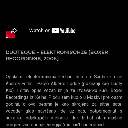
DUOTEQUE - ELEKTRONISCHZE [BOXER
RECORDINGS, 2005]
Opskurni electro-minimal-techno duo sa Sardinije čine
Andrea Ferlin i Paolo Alberto Lodde (poznatiji kao Dusty
Kid), i čitav opus vezan im je za izdavačku kuću Boxer
Recordings iz Kelna. Ploču sam kupio u Moskvi pre osam
godina, a ova pesma je kao skrojena za sitne sate:
vocoder glas savršeno ide uz bas, potpomognut s
nekoliko odjekujućih melodija, dok hi-hat ritam-mašine
progresivno dodaje energiju. You can’t understand.