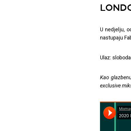
LOND
U nedjelju, o
nastupaju Fa
Ulaz: sloboda
Kao glazbenu
exclusive mik