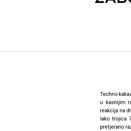
Techno kakav 
u kasnijim r
reakcija na d
Iako trojica
'
pretjerano r