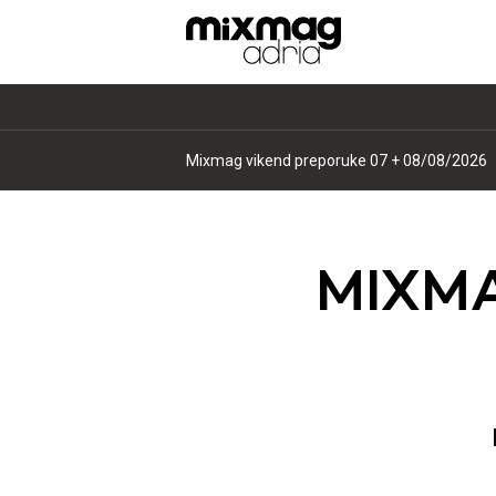
Commissar Lag - Report Unit 007
MIXM