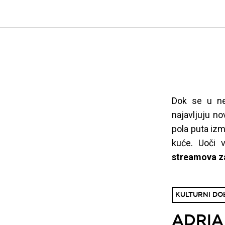
Dok se u ne
najavljuju no
pola puta izm
kuće. Uoči 
streamova za
KULTURNI DOB
ADRIA