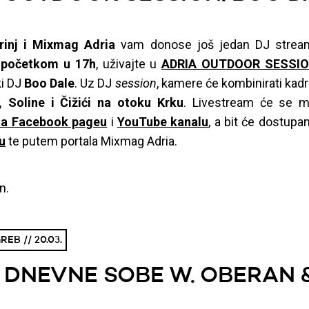
rinj i Mixmag
Adria
vam donose još jedan DJ stream.
s početkom u 17h
, uživajte u
ADRIA OUTDOOR SESSIO
ki DJ
Boo Dale
. Uz DJ
sessio
n
, kamere će kombinirati kad
, Soline i Čižići na otoku Krku
. Livestream će se mo
ia Facebook pageu
i
YouTube kanalu
, a bit će dostupan
u
te putem portala Mixmag Adria.
n.
EB // 20.03.
 DNEVNE SOBE W. OBERAN 