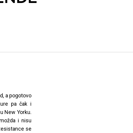
ad, a pogotovo
ture pa čak i
o u New Yorku.
 možda i nisu
Resistance se