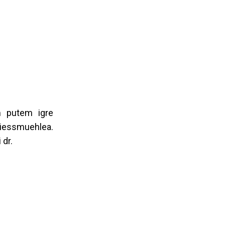
um putem igre
Griessmuehlea.
 dr.