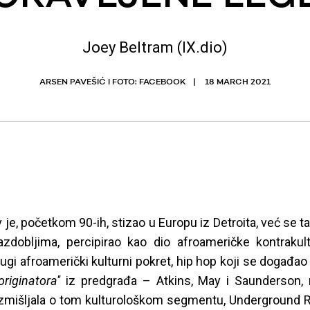
Joey Beltram (IX.dio)
ARSEN PAVEŠIĆ I FOTO: FACEBOOK
18 MARCH 2021
je, početkom 90-ih, stizao u Europu iz Detroita, već se t
azdobljima, percipirao kao dio afroameričke kontrakul
rugi afroamerički kulturni pokret, hip hop koji se događa
'originatora''
iz predgrađa – Atkins, May i Saunderson,
azmišljala o tom kulturološkom segmentu, Underground 