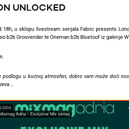
ON UNLOCKED
d 18h, u sklopu livestream serijala Fabric presents Lo
bio b2b Grooverider te Oneman b2b Bluetoof iz galerije 
n.
 podlogu u kućnoj atmosferi, dobro vam može doći novi 
seva...