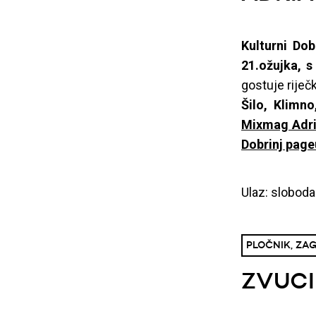
Kulturni Dob
21.ožujka, 
gostuje riječ
Šilo, Klimno
Mixmag Adr
Dobrinj page
Ulaz: sloboda
PLOČNIK, ZAGR
ZVUCI