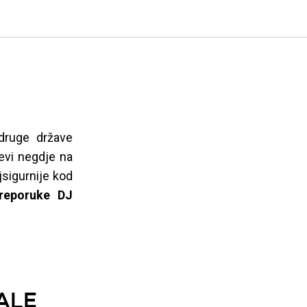
druge države
jevi negdje na
jsigurnije kod
reporuke DJ
ALE