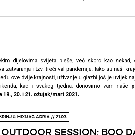
kim dijelovima svijeta pleše, već skoro kao nekad, 
va zatvaranja i tzv. treći val pandemije. Iako su naši kra
eđu ove dvije krajnosti, uživanje u glazbi još je uvijek na
vikenda, kao i svakog tjedna, donosimo vam naše
p
 19., 20. i 21. ožujak/mart 2021.
RINJ & MIXMAG ADRIA // 21.03.
 OUTDOOR SESSION: BOO D