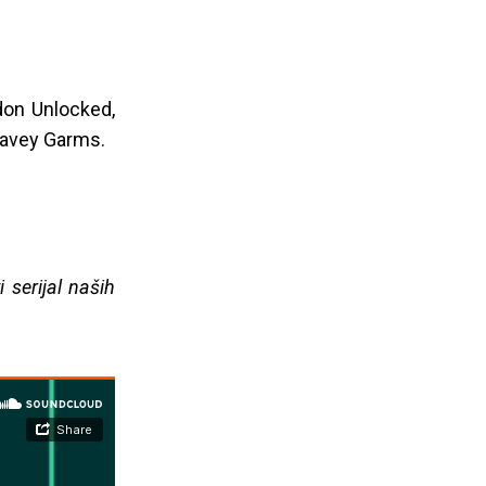
ndon Unlocked,
Wavey Garms.
serijal naših