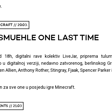
e.
CRAFT // 20.03.
SMUEHLE ONE LAST TIME
 18h, digitalni rave kolektiv LiveJar, priprema tul
o u digitalnoj verziji, nedavno zatvorenog, berlinskog 
n Allien, Anthony Rother, Stingray, Fjaak, Spencer Parker i
n za sve one u posjedu igre Minecraft.
NTS // 21.03