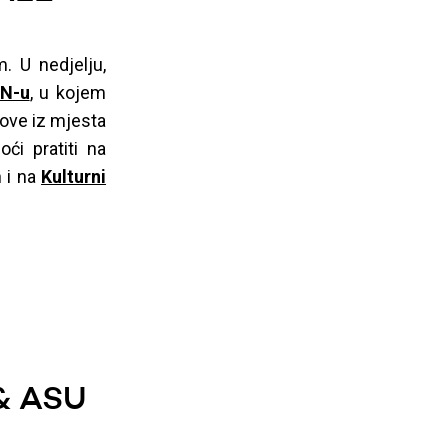
 U nedjelju,
N-u
, u kojem
rove iz mjesta
ći pratiti na
 i na
Kulturni
& ASU