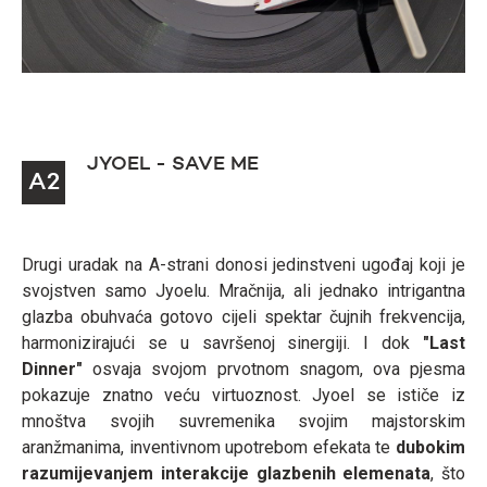
JYOEL - SAVE ME
A2
Drugi uradak na A-strani donosi jedinstveni ugođaj koji je
svojstven samo Jyoelu. Mračnija, ali jednako intrigantna
glazba obuhvaća gotovo cijeli spektar čujnih frekvencija,
harmonizirajući se u savršenoj sinergiji. I dok
"Last
Dinner"
osvaja svojom prvotnom snagom, ova pjesma
pokazuje znatno veću virtuoznost. Jyoel se ističe iz
mnoštva svojih suvremenika svojim majstorskim
aranžmanima, inventivnom upotrebom efekata te
dubokim
razumijevanjem interakcije glazbenih elemenata
, što