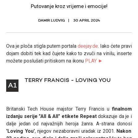
Putovanje kroz vrijeme i emocije!
DAMIR LUDVIG
30 APRIL 2024
Ova je ploča stigla putem portala
deejay.de
. Iako ćete pravi
dojam dobiti tek kad čujete kako to zvuči na vinilu, inserte
možete poslušati pritiskom na ikonu
PLAY ►
TERRY FRANCIS - LOVING YOU
A1
Britanski Tech House majstor Terry Francis u
finalnom
izdanju serije "All & All" etikete Repeat
dokazuje da je i
dalje jedan od najvažnijih heroja žanra. A-strana donosi
'Loving You'
, njegov nezaboravni uradak iz 2001.
Nakon