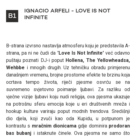
IGNACIO ARFELI - LOVE IS NOT
B1
INFINITE
B-strana izvrsno nastavlja atmosferu koju je predstavila A-
strana, pa ni ne čudi da
'Love Is Not Infinite'
već odavno
puštaju poznati DJ-i poput
Hollena, The Yellowheadsa,
Wehbbe
i mnogih drugih. Uz tehničku obradu primjerenu
današnjem vremenu, brojne prostorne efekte te brzinu koja
ocrtava tempo života, riječi pjesme osvrću se na
suvremeno svjetovno poimanje ljubavi. Za razliku od
vječne vizije ljubavi koju nudi religija, ova pjesma ukazuje
na potrošnu sferu emocija koje u eri društvenih mreža i
hookup kulture variraju poput modnih trendova. Središnji
dio djela, koji zvuči kao oda Kupidu, u potpunom je
kontrastu s
mračnim dionicama
gdje dominira
prodoran
bas bubanj
i istaknute činele. Ova pjesma ne samo što