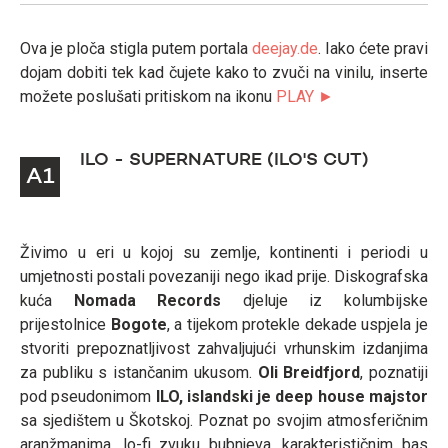
Ova je ploča stigla putem portala
deejay.de
. Iako ćete pravi
dojam dobiti tek kad čujete kako to zvuči na vinilu, inserte
možete poslušati pritiskom na ikonu
PLAY ►
ILO - SUPERNATURE (ILO'S CUT)
A1
Živimo u eri u kojoj su zemlje, kontinenti i periodi u
umjetnosti postali povezaniji nego ikad prije. Diskografska
kuća
Nomada Records
djeluje iz kolumbijske
prijestolnice
Bogote
, a tijekom protekle dekade uspjela je
stvoriti prepoznatljivost zahvaljujući vrhunskim izdanjima
za publiku s istančanim ukusom.
Oli Breidfjord
, poznatiji
pod pseudonimom
ILO, islandski je deep house majstor
sa sjedištem u Škotskoj. Poznat po svojim atmosferičnim
aranžmanima, lo-fi zvuku bubnjeva, karakterističnim bas