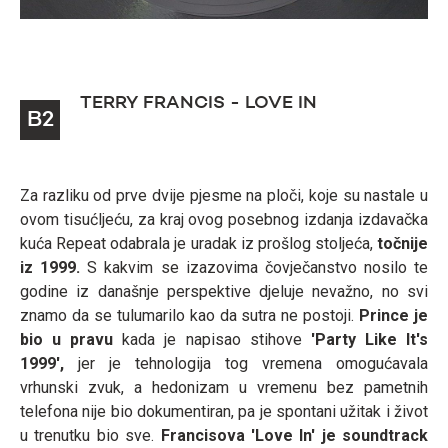
TERRY FRANCIS - LOVE IN
B2
Za razliku od prve dvije pjesme na ploči, koje su nastale u
ovom tisućljeću, za kraj ovog posebnog izdanja izdavačka
kuća Repeat odabrala je uradak iz prošlog stoljeća,
točnije
iz 1999.
S kakvim se izazovima čovječanstvo nosilo te
godine iz današnje perspektive djeluje nevažno, no svi
znamo da se tulumarilo kao da sutra ne postoji.
Prince je
bio u pravu
kada je napisao stihove
'Party Like It's
1999',
jer je tehnologija tog vremena omogućavala
vrhunski zvuk, a hedonizam u vremenu bez pametnih
telefona nije bio dokumentiran, pa je spontani užitak i život
u trenutku bio sve.
Francisova 'Love In' je soundtrack