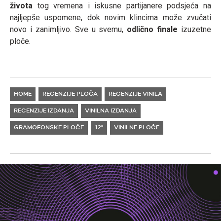
života
tog vremena i iskusne partijanere podsjeća na
najljepše uspomene, dok novim klincima može zvučati
novo i zanimljivo. Sve u svemu,
odlično finale
izuzetne
ploče.
HOME
RECENZIJE PLOČA
RECENZIJE VINILA
RECENZIJE IZDANJA
VINILNA IZDANJA
GRAMOFONSKE PLOČE
12"
VINILNE PLOČE