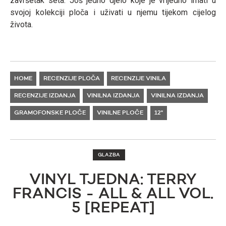
završetak seta. Još jedno djelo koje je vrijedno imati u
svojoj kolekciji ploča i uživati u njemu tijekom cijelog
života.
HOME
RECENZIJE PLOČA
RECENZIJE VINILA
RECENZIJE IZDANJA
VINILNA IZDANJA
VINILNA IZDANJA
GRAMOFONSKE PLOČE
VINILNE PLOČE
12"
GLAZBA
VINYL TJEDNA: TERRY
FRANCIS - ALL & ALL VOL.
5 [REPEAT]