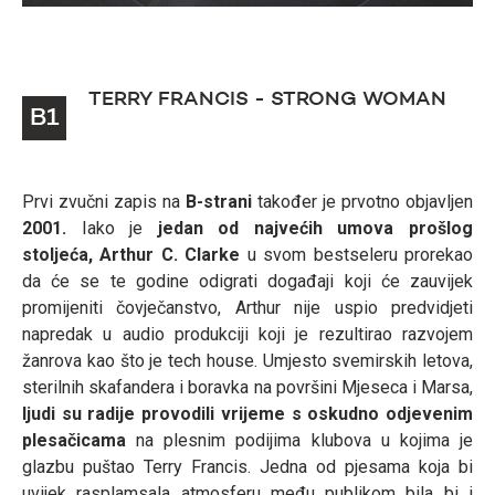
TERRY FRANCIS - STRONG WOMAN
B1
Prvi zvučni zapis na
B-strani
također je prvotno objavljen
2001.
Iako je
jedan od najvećih umova prošlog
stoljeća, Arthur C. Clarke
u svom bestseleru prorekao
da će se te godine odigrati događaji koji će zauvijek
promijeniti čovječanstvo, Arthur nije uspio predvidjeti
napredak u audio produkciji koji je rezultirao razvojem
žanrova kao što je tech house. Umjesto svemirskih letova,
sterilnih skafandera i boravka na površini Mjeseca i Marsa,
ljudi su radije provodili vrijeme s oskudno odjevenim
plesačicama
na plesnim podijima klubova u kojima je
glazbu puštao Terry Francis. Jedna od pjesama koja bi
uvijek rasplamsala atmosferu među publikom bila bi i