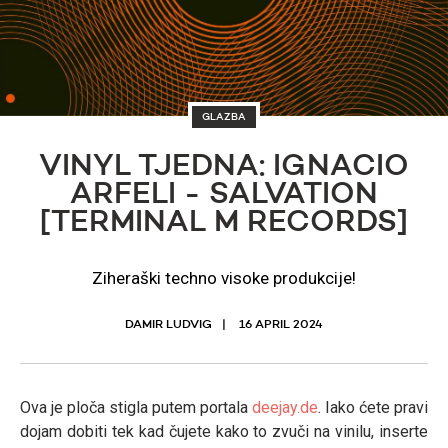
GLAZBA
VINYL TJEDNA: IGNACIO
ARFELI - SALVATION
[TERMINAL M RECORDS]
Ziheraški techno visoke produkcije!
DAMIR LUDVIG
16 APRIL 2024
Ova je ploča stigla putem portala
deejay.de
. Iako ćete pravi
dojam dobiti tek kad čujete kako to zvuči na vinilu, inserte