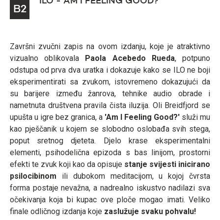
ILO - AM I FEELING GOOD?
B2
Završni zvučni zapis na ovom izdanju, koje je atraktivno
vizualno oblikovala
Paola Acebedo Rueda
, potpuno
odstupa od prva dva uratka i dokazuje kako se ILO ne boji
eksperimentirati sa zvukom, istovremeno dokazujući da
su barijere između žanrova, tehnike audio obrade i
nametnuta društvena pravila čista iluzija. Oli Breidfjord se
upušta u igre bez granica, a
'Am I Feeling Good?'
služi mu
kao pješčanik u kojem se slobodno oslobađa svih stega,
poput sretnog djeteta. Djelo krase eksperimentalni
elementi, psihodelična epizoda s bas linijom, prostorni
efekti te zvuk koji kao da opisuje
stanje svijesti inicirano
psilocibinom
ili dubokom meditacijom, u kojoj čvrsta
forma postaje nevažna, a nadrealno iskustvo nadilazi sva
očekivanja koja bi kupac ove ploče mogao imati. Veliko
finale odličnog izdanja koje
zaslužuje svaku pohvalu!