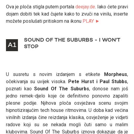
Ova je ploča stigla putem portala
deejay.de
. Iako ćete pravi
dojam dobiti tek kad čujete kako to zvuči na vinilu, inserte
možete poslušati pritiskom na ikonu
PLAY ►
SOUND OF THE SUBURBS - I WON'T
A1
STOP
U susretu s novim izdanjem s etikete
Morpheus
,
očekivanja su uvijek visoka.
Pete Hurst i Paul Stubbs
,
poznati kao
Sound Of The Suburbs
, donose nam još
jedno remek-djelo koje će definitivno ponovno zapaliti
plesne podije. Njihova ploča osvježava scenu svojim
hipnotizirajućim tech house ritmovima. U doba kad većina
vinilnih izdanja čine reizdanja klasika, osvježenje je vidjeti
radove koji su se nekada mogli čuti samo u malim
klubovima. Sound Of The Suburbs iznova dokazuje da je