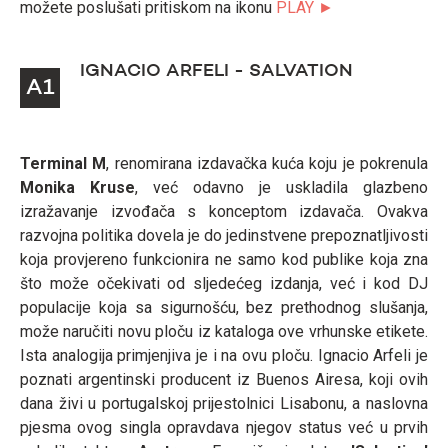
možete poslušati pritiskom na ikonu
PLAY ►
IGNACIO ARFELI - SALVATION
A1
Terminal M
, renomirana izdavačka kuća koju je pokrenula
Monika Kruse
, već odavno je uskladila glazbeno
izražavanje izvođača s konceptom izdavača. Ovakva
razvojna politika dovela je do jedinstvene prepoznatljivosti
koja provjereno funkcionira ne samo kod publike koja zna
što može očekivati od sljedećeg izdanja, već i kod DJ
populacije koja sa sigurnošću, bez prethodnog slušanja,
može naručiti novu ploču iz kataloga ove vrhunske etikete.
Ista analogija primjenjiva je i na ovu ploču. Ignacio Arfeli je
poznati argentinski producent iz Buenos Airesa, koji ovih
dana živi u portugalskoj prijestolnici Lisabonu, a naslovna
pjesma ovog singla opravdava njegov status već u prvih