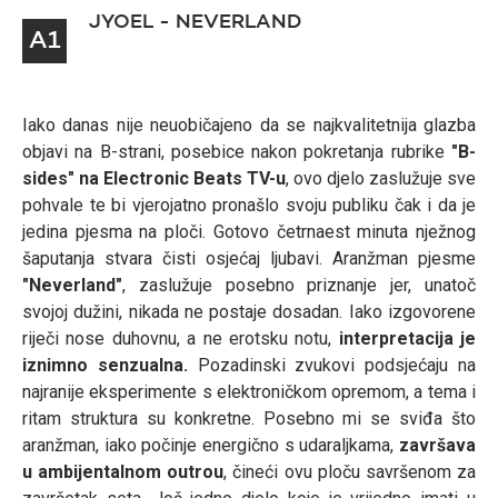
JYOEL - NEVERLAND
A1
Iako danas nije neuobičajeno da se najkvalitetnija glazba
objavi na B-strani, posebice nakon pokretanja rubrike
"B-
sides" na Electronic Beats TV-u
, ovo djelo zaslužuje sve
pohvale te bi vjerojatno pronašlo svoju publiku čak i da je
jedina pjesma na ploči. Gotovo četrnaest minuta nježnog
šaputanja stvara čisti osjećaj ljubavi. Aranžman pjesme
"Neverland"
, zaslužuje posebno priznanje jer, unatoč
svojoj dužini, nikada ne postaje dosadan. Iako izgovorene
riječi nose duhovnu, a ne erotsku notu,
interpretacija je
iznimno senzualna.
Pozadinski zvukovi podsjećaju na
najranije eksperimente s elektroničkom opremom, a tema i
ritam struktura su konkretne. Posebno mi se sviđa što
aranžman, iako počinje energično s udaraljkama,
završava
u ambijentalnom outrou
, čineći ovu ploču savršenom za