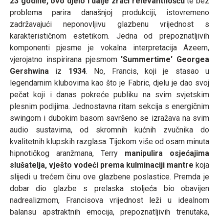
23 godine, ovo djelo i dalje zrači relevantnošću
te bez
problema parira današnjoj produkciji, istovremeno
zadržavajući neponovljivu glazbenu vrijednost s
karakterističnom estetikom. Jedna od prepoznatljivih
komponenti pjesme je vokalna interpretacija Azeem,
vjerojatno inspirirana pjesmom
'Summertime' Georgea
Gershwina
iz
1934
. No, Francis, koji je stasao u
legendarnim klubovima kao što je Fabric, djelu je dao svoj
pečat koji i danas pokreće publiku na svim svjetskim
plesnim podijima. Jednostavna ritam sekcija s energičnim
swingom i dubokim basom savršeno se izražava na svim
audio sustavima, od skromnih kućnih zvučnika do
kvalitetnih klupskih razglasa. Tijekom više od osam minuta
hipnotičkog aranžmana, Terry
manipulira osjećajima
slušatelja, vješto vodeći prema kulminaciji mantre
koja
slijedi u trećem činu ove glazbene poslastice. Premda je
dobar dio glazbe s prelaska stoljeća bio obavijen
nadrealizmom, Francisova vrijednost leži u idealnom
balansu apstraktnih emocija, prepoznatljivih trenutaka,