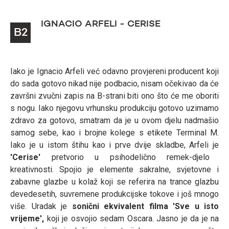
IGNACIO ARFELI - CERISE
B2
Iako je Ignacio Arfeli već odavno provjereni producent koji
do sada gotovo nikad nije podbacio, nisam očekivao da će
završni zvučni zapis na B-strani biti ono što će me oboriti
s nogu. Iako njegovu vrhunsku produkciju gotovo uzimamo
zdravo za gotovo, smatram da je u ovom djelu nadmašio
samog sebe, kao i brojne kolege s etikete Terminal M.
Iako je u istom štihu kao i prve dvije skladbe, Arfeli je
'Cerise'
pretvorio u psihodelično remek-djelo
kreativnosti. Spojio je elemente sakralne, svjetovne i
zabavne glazbe u kolaž koji se referira na trance glazbu
devedesetih, suvremene produkcijske tokove i još mnogo
više. Uradak je
sonični ekvivalent filma 'Sve u isto
vrijeme',
koji je osvojio sedam Oscara. Jasno je da je na