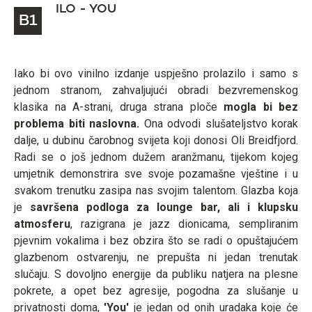
ILO - YOU
B1
Iako bi ovo vinilno izdanje uspješno prolazilo i samo s
jednom stranom, zahvaljujući obradi bezvremenskog
klasika na A-strani, druga strana ploče
mogla bi bez
problema biti naslovna.
Ona odvodi slušateljstvo korak
dalje, u dubinu čarobnog svijeta koji donosi Oli Breidfjord.
Radi se o još jednom dužem aranžmanu, tijekom kojeg
umjetnik demonstrira sve svoje pozamašne vještine i u
svakom trenutku zasipa nas svojim talentom. Glazba koja
je
savršena podloga za lounge bar, ali i klupsku
atmosferu
, razigrana je jazz dionicama, sempliranim
pjevnim vokalima i bez obzira što se radi o opuštajućem
glazbenom ostvarenju, ne prepušta ni jedan trenutak
slučaju. S dovoljno energije da publiku natjera na plesne
pokrete, a opet bez agresije, pogodna za slušanje u
privatnosti doma,
'You'
je jedan od onih uradaka koje će