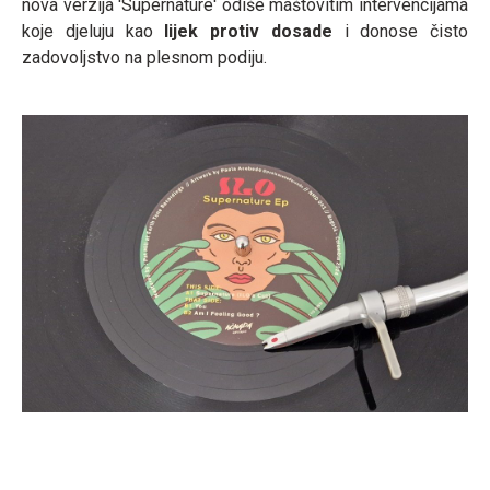
nova verzija 'Supernature' odiše maštovitim intervencijama
koje djeluju kao
lijek protiv dosade
i donose čisto
zadovoljstvo na plesnom podiju.