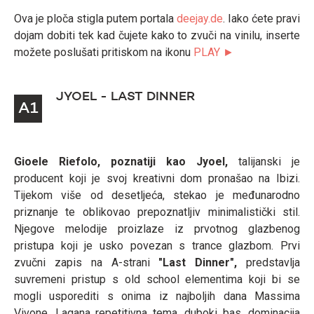
Ova je ploča stigla putem portala
deejay.de
. Iako ćete pravi
dojam dobiti tek kad čujete kako to zvuči na vinilu, inserte
možete poslušati pritiskom na ikonu
PLAY ►
JYOEL - LAST DINNER
A1
Gioele Riefolo, poznatiji kao Jyoel,
talijanski je
producent koji je svoj kreativni dom pronašao na Ibizi.
Tijekom više od desetljeća, stekao je međunarodno
priznanje te oblikovao prepoznatljiv minimalistički stil.
Njegove melodije proizlaze iz prvotnog glazbenog
pristupa koji je usko povezan s trance glazbom. Prvi
zvučni zapis na A-strani
"Last Dinner",
predstavlja
suvremeni pristup s old school elementima koji bi se
mogli usporediti s onima iz najboljih dana Massima
Vivone. Lagana repetitivna tema, duboki bas, dominacija