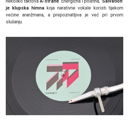
nekoliko taktova
A-strane
. Energična i poletna,
'Salvation'
je klupska himna
koja narativne vokale koristi tijekom
većine aranžmana, a prepoznatljiva je već pri prvom
slušanju.