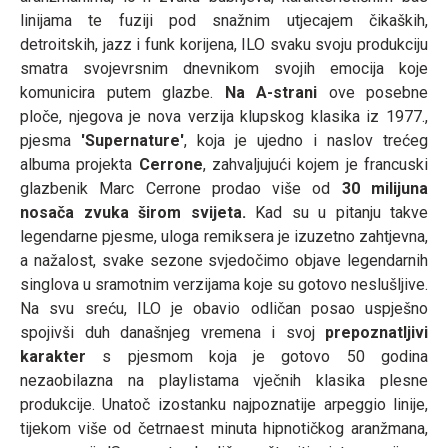
linijama te fuziji pod snažnim utjecajem čikaških,
detroitskih, jazz i funk korijena, ILO svaku svoju produkciju
smatra svojevrsnim dnevnikom svojih emocija koje
komunicira putem glazbe.
Na A-strani
ove posebne
ploče, njegova je nova verzija klupskog klasika iz 1977.,
pjesma
'Supernature'
, koja je ujedno i naslov trećeg
albuma projekta
Cerrone
, zahvaljujući kojem je francuski
glazbenik Marc Cerrone prodao više od
30 milijuna
nosača zvuka širom svijeta.
Kad su u pitanju takve
legendarne pjesme, uloga remiksera je izuzetno zahtjevna,
a nažalost, svake sezone svjedočimo objave legendarnih
singlova u sramotnim verzijama koje su gotovo neslušljive.
Na svu sreću, ILO je obavio odličan posao uspješno
spojivši duh današnjeg vremena i svoj
prepoznatljivi
karakter
s pjesmom koja je gotovo 50 godina
nezaobilazna na playlistama vječnih klasika plesne
produkcije. Unatoč izostanku najpoznatije arpeggio linije,
tijekom više od četrnaest minuta hipnotičkog aranžmana,