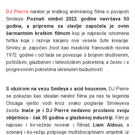
DJ Pierre
narator je kratkog animiranog filma o povijesti
Smileya.
Poznati simbol 2022. godine navršava 50
godina, a priprema za slavlje započela je ovim
šarmantnim kratkim filmom
koji je napravila istoimena
tvrtka koja i razvija karijeru ove vesele žute kreacije.
Smiley je započeo život kao maskota francuskih novina
1972. godine i od tada se povezuje s brojnim društvenim,
političkim, glazbenim i tehnološkim pokretima, a često i s
progresivnim pokretima okrenutim budućnosti.
S obzirom na vezu Smileya s acid houseom
, DJ Pierre
se pokazao kao idealan narator filma pa nas ta legenda
Chicaga vješto vodi kroz svako poglavlje Smileyeva
života.
Inače je i DJ Pierre nedavno proslavio svoju
obljetnicu - čak 35 godina u glazbenoj industriji.
Film je
napisao i ko-režirao novinar i filmaš
Liam Aldous
, a
scenarij i ko-režiju potpisuje multidisciplinarni umjetnik iz