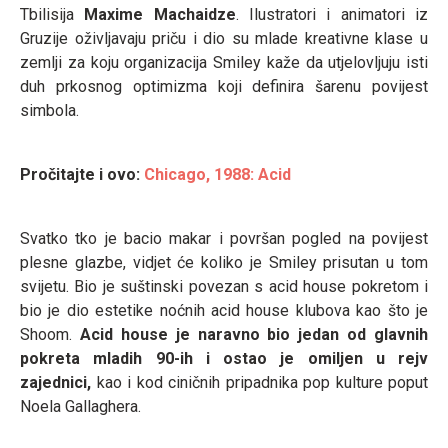
Tbilisija
Maxime Machaidze
. Ilustratori i animatori iz
Gruzije oživljavaju priču i dio su mlade kreativne klase u
zemlji za koju organizacija Smiley kaže da utjelovljuju isti
duh prkosnog optimizma koji definira šarenu povijest
simbola.
Pročitajte i ovo:
Chicago, 1988: Acid
Svatko tko je bacio makar i površan pogled na povijest
plesne glazbe, vidjet će koliko je Smiley prisutan u tom
svijetu. Bio je suštinski povezan s acid house pokretom i
bio je dio estetike noćnih acid house klubova kao što je
Shoom.
Acid house je naravno bio jedan od glavnih
pokreta mladih 90-ih i ostao je omiljen u rejv
zajednici,
kao i kod ciničnih pripadnika pop kulture poput
Noela Gallaghera.