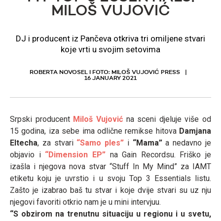
MILOŠ VUJOVIĆ
DJ i producent iz Pančeva otkriva tri omiljene stvari
koje vrti u svojim setovima
ROBERTA NOVOSEL I FOTO: MILOŠ VUJOVIĆ PRESS
16 JANUARY 2021
Srpski producent
Miloš Vujović
na sceni djeluje više od
15 godina, iza sebe ima odlične remikse hitova
Damjana
Eltecha
, za stvari
“Samo ples”
i
“Mama”
a nedavno je
objavio i
“Dimension EP”
na Gain Recordsu. Friško je
izašla i njegova nova stvar “Stuff In My Mind” za IAMT
etiketu koju je uvrstio i u svoju Top 3 Essentials listu.
Zašto je izabrao baš tu stvar i koje dvije stvari su uz nju
njegovi favoriti otkrio nam je u mini intervjuu.
“S obzirom na trenutnu situaciju u regionu i u svetu,