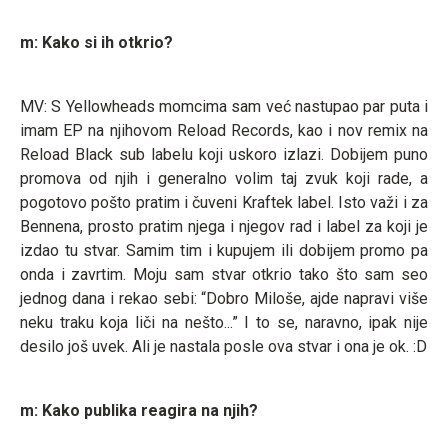
m: Kako si ih otkrio?
MV: S Yellowheads momcima sam već nastupao par puta i
imam EP na njihovom Reload Records, kao i nov remix na
Reload Black sub labelu koji uskoro izlazi. Dobijem puno
promova od njih i generalno volim taj zvuk koji rade, a
pogotovo pošto pratim i čuveni Kraftek label. Isto važi i za
Bennena, prosto pratim njega i njegov rad i label za koji je
izdao tu stvar. Samim tim i kupujem ili dobijem promo pa
onda i zavrtim. Moju sam stvar otkrio tako što sam seo
jednog dana i rekao sebi: “Dobro Miloše, ajde napravi više
neku traku koja liči na nešto...” I to se, naravno, ipak nije
desilo još uvek. Ali je nastala posle ova stvar i ona je ok. :D
m: Kako publika reagira na njih?