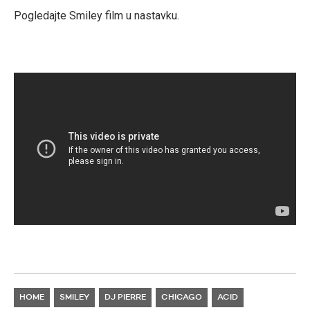
Pogledajte Smiley film u nastavku.
HOME
SMILEY
DJ PIERRE
CHICAGO
ACID