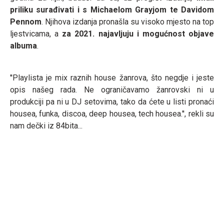
priliku surađivati i s Michaelom Grayjom te Davidom
Pennom
. Njihova izdanja pronašla su visoko mjesto na top
ljestvicama, a
za 2021. najavljuju i mogućnost objave
albuma
.
''Playlista je mix raznih house žanrova, što negdje i jeste
opis našeg rada. Ne ograničavamo žanrovski ni u
produkciji pa ni u DJ setovima, tako da ćete u listi pronaći
housea, funka, discoa, deep housea, tech housea.'', rekli su
nam dečki iz 84bita...