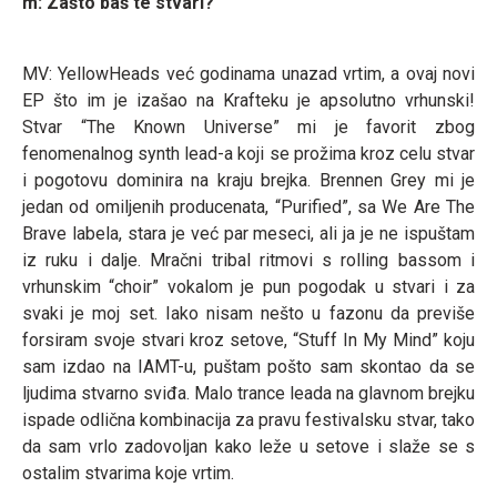
m: Zašto baš te stvari?
MV: YellowHeads već godinama unazad vrtim, a ovaj novi
EP što im je izašao na Krafteku je apsolutno vrhunski!
Stvar “The Known Universe” mi je favorit zbog
fenomenalnog synth lead-a koji se prožima kroz celu stvar
i pogotovu dominira na kraju brejka. Brennen Grey mi je
jedan od omiljenih producenata, “Purified”, sa We Are The
Brave labela, stara je već par meseci, ali ja je ne ispuštam
iz ruku i dalje. Mračni tribal ritmovi s rolling bassom i
vrhunskim “choir” vokalom je pun pogodak u stvari i za
svaki je moj set. Iako nisam nešto u fazonu da previše
forsiram svoje stvari kroz setove, “Stuff In My Mind” koju
sam izdao na IAMT-u, puštam pošto sam skontao da se
ljudima stvarno sviđa. Malo trance leada na glavnom brejku
ispade odlična kombinacija za pravu festivalsku stvar, tako
da sam vrlo zadovoljan kako leže u setove i slaže se s
ostalim stvarima koje vrtim.