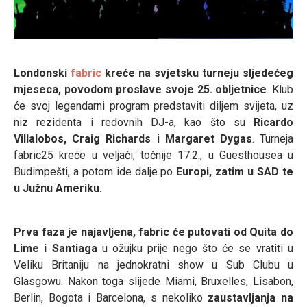
Londonski
fabric
kreće na svjetsku turneju sljedećeg
mjeseca, povodom proslave svoje 25. obljetnice
. Klub
će svoj legendarni program predstaviti diljem svijeta, uz
niz rezidenta i redovnih DJ-a, kao što su
Ricardo
Villalobos,
Craig Richards
i
Margaret
Dygas
. Turneja
fabric25 kreće u veljači, točnije 17.2., u Guesthousea u
Budimpešti, a potom ide dalje po
Europi, zatim u SAD te
u Južnu Ameriku.
Prva faza je najavljena, fabric će putovati od Quita do
Lime i Santiaga
u ožujku prije nego što će se vratiti u
Veliku Britaniju na jednokratni show u Sub Clubu u
Glasgowu. Nakon toga slijede Miami, Bruxelles, Lisabon,
Berlin, Bogota i Barcelona, s nekoliko
zaustavljanja na