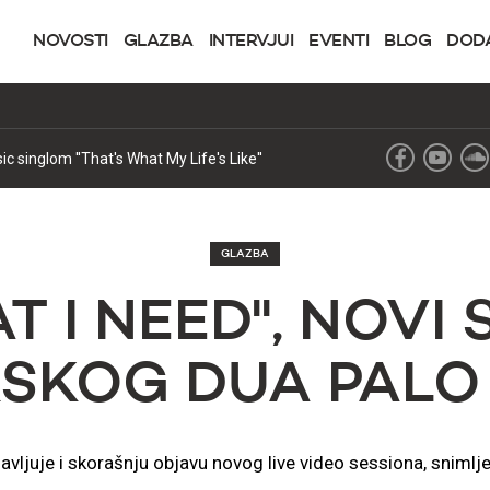
NOVOSTI
GLAZBA
INTERVJUI
EVENTI
BLOG
DOD
o izdanje za 2027.
GLAZBA
T I NEED'', NOVI
SKOG DUA PALO
avljuje i skorašnju objavu novog live video sessiona, sniml