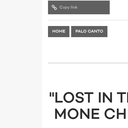
Copy link
HOME
PALO CANTO
''LOST IN
MONE CH