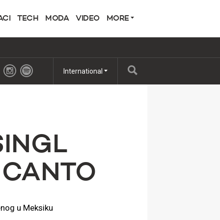
ACI
TECH
MODA
VIDEO
MORE
International
 SINGL
 CANTO
jenog u Meksiku