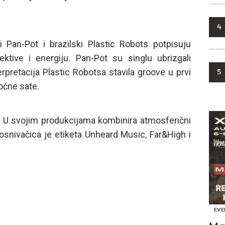
4
Pan-Pot i brazilski Plastic Robots potpisuju
tive i energiju. Pan-Pot su singlu ubrizgali
erpretacija Plastic Robotsa stavila groove u prvi
5
noćne sate.
. U svojim produkcijama kombinira atmosferični
osnivačica je etiketa Unheard Music, Far&High i
EVE