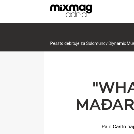
Završen najveći Terminal V dosad i najavljen
''WHA
MAĐAR
Palo Canto naj