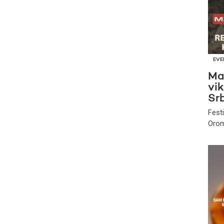
EVE
Ma
vi
Srb
Fest
Orom