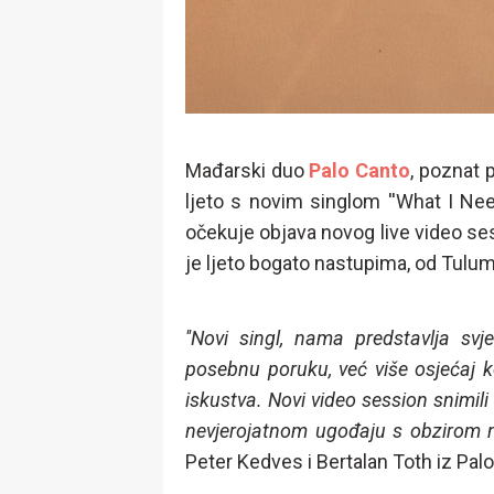
Mađarski duo
Palo Canto
, poznat 
ljeto s novim singlom ''What I Nee
očekuje objava novog live video s
je ljeto bogato nastupima, od Tuluma
''Novi singl, nama predstavlja svj
posebnu poruku, već više osjećaj ko
iskustva. Novi video session snimil
nevjerojatnom ugođaju s obzirom na d
Peter Kedves i Bertalan Toth iz Palo