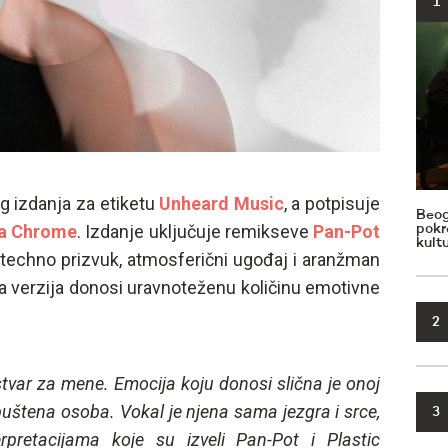
1
g izdanja za etiketu
Unheard Music
, a potpisuje
Beog
a Chrome
. Izdanje uključuje remikseve
Pan-Pot
pokr
kult
 techno prizvuk, atmosferični ugođaj i aranžman
na verzija donosi uravnoteženu količinu emotivne
2
 stvar za mene. Emocija koju donosi slična je onoj
puštena osoba. Vokal je njena sama jezgra i srce,
3
pretacijama koje su izveli Pan-Pot i Plastic