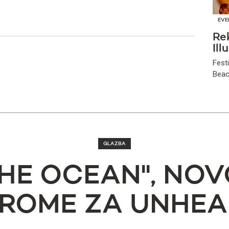
EVE
Re
Ill
Fest
Beach
GLAZBA
 THE OCEAN'', NO
ROME ZA UNHEA