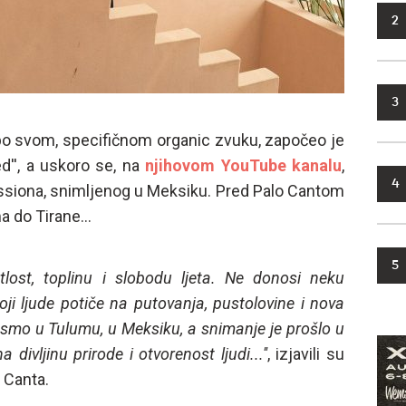
2
3
po svom, specifičnom organic zvuku, započeo je
d'', a uskoro se, na
njihovom YouTube kanalu
,
4
essiona, snimljenog u Meksiku. Pred Palo Cantom
 do Tirane...
5
etlost, toplinu i slobodu ljeta. Ne donosi neku
ji ljude potiče na putovanja, pustolovine i nova
i smo u Tulumu, u Meksiku, a snimanje je prošlo u
ivljinu prirode i otvorenost ljudi...''
, izjavili su
 Canta.