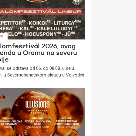
NTI
lomfesztivál 2026, ovog
kenda u Oromu na severu
ije
ival se održava od 06. do 08.08. u selu
, u Severnobanatskom okrugu u Vojvodini