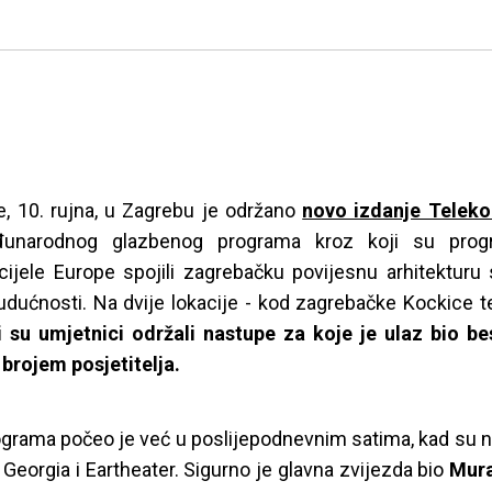
e, 10. rujna, u Zagrebu je održano
novo izdanje Teleko
unarodnog glazbenog programa kroz koji su progr
cijele Europe spojili zagrebačku povijesnu arhitekturu
dućnosti. Na dvije lokacije - kod zagrebačke Kockice te
 su umjetnici održali nastupe za koje je ulaz bio bes
brojem posjetitelja.
ograma počeo je već u poslijepodnevnim satima, kad su 
 Georgia i Eartheater. Sigurno je glavna zvijezda bio
Mur