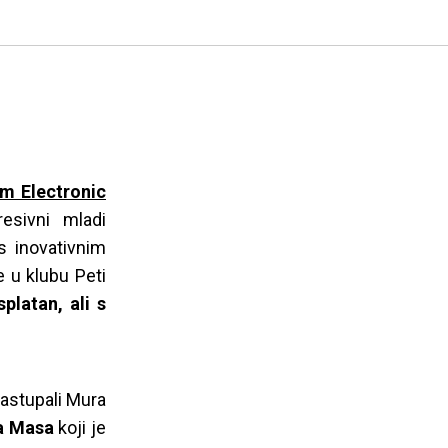
m Electronic
esivni mladi
 s inovativnim
 u klubu Peti
platan, ali s
nastupali Mura
a Masa
koji je