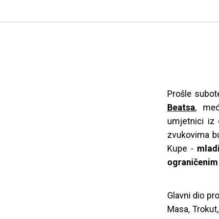
Prošle subot
Beatsa
, međ
umjetnici iz 
zvukovima bu
Kupe -
mladi
ograničenim 
Glavni dio pr
Masa, Trokut,