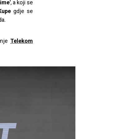
ime'
, a koji se
Kupe
gdje se
da.
anje
Telekom