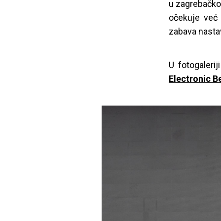
u zagrebačkoj
očekuje već 
zabava nastav
U fotogaleri
Electronic B