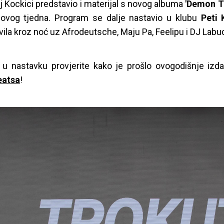
 Kockici predstavio i materijal s novog albuma
'Demon T
ovog tjedna. Program se dalje nastavio u klubu
Peti 
ila kroz noć uz Afrodeutsche, Maju Pa, Feelipu i DJ Labu
ji u nastavku provjerite kako je prošlo ovogodišnje izd
eatsa
!