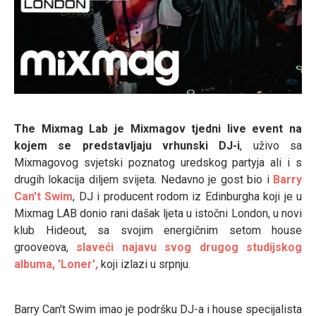
The Mixmag Lab je Mixmagov tjedni live event na
kojem se predstavljaju vrhunski DJ-i
, uživo sa
Mixmagovog svjetski poznatog uredskog partyja ali i s
drugih lokacija diljem svijeta. Nedavno je gost bio i
Barry
Can't Swim
, DJ i producent rodom iz Edinburgha koji je u
Mixmag LAB donio rani dašak ljeta u istočni London, u novi
klub Hideout, sa svojim energičnim setom house
grooveova,
slaveći najavu svog drugog studijskog
albuma, 'Loner',
koji izlazi u srpnju.
Barry Can't Swim imao je podršku DJ-a i house specijalista