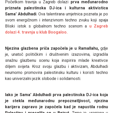
Početkom travnja u Zagreb dolazi
prva međunarodno
priznata palestinska DJ-ica i kulturna aktivistica
Sama' Abdulhadi
. Ova talentirana umjetnica poznata je po
svom energičnom i intenzivnom techno zvuku koji spaja
Bliski istok s globalnom techno scenom a
u Zagreb
dolazi 4. travnja u klub Boogaloo.
Njezina glazbena priča započela je u Ramallahu,
gdje
je, unatoč političkim i društvenim izazovima, izgradila
snažnu glazbenu scenu koja inspirira mlade kreativce
diljem svijeta. Kroz svoju glazbu i aktivizam, Abdulhadi
neumorno promovira palestinsku kulturu i koristi techno
kao univerzalni jezik slobode i solidarnosti.
Iako je Sama' Abdulhadi prva palestinska DJ-ica koja
je stekla međunarodnu prepoznatljivost, njezina
karijera zapravo je započela kad je napustila rodnu
Palestinu i preselila se u Beirut.
Tamo je, uronjena u