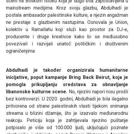
sceni na Bliskom istoku koja je dugo bila zapostavljena u
mainstream medijima. Kroz svoju glazbu, Abdulhadi je
postala ambasador palestinske kulture, a njezin angažman
ne prestaje s glazbenim nastupima. Osnovala je Union,
kolektiv u Ramallahu koji služi kao prostor za DJ-e,
producente i druge kreativce kako bi se međusobno
povezivali i razvijali unatoč političkim i društvenim
ograničenjima.
Abdulhadi je također organizirala humanitarne
inicijative, poput kampanje Bring Back Beirut, koja je
pomogla prikupljanju sredstava za obnavljanje
libanonske kulturne scene.
No, njezini napori nisu prošli
bez kontroverzi. U 2020. godini, Abdulhadi je bila ilegalno
pritvorena od strane palestinskih vlasti tijekom snimanja
streama u blizini džamije, što je izazvalo međunarodnu
reakciju. Peticiju koja je zahtijevala njezino puštanje
potpisalo je više od 100.000 ljudi, uključujući poznate