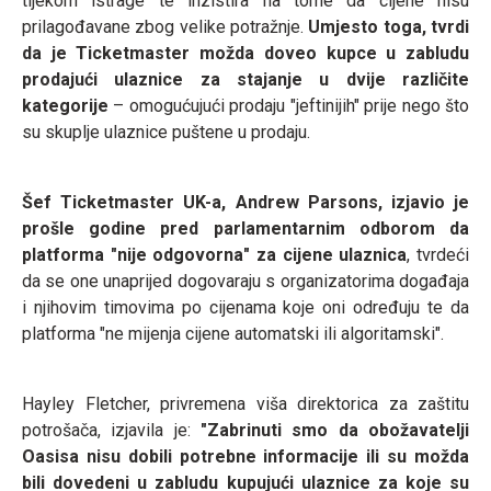
tijekom istrage te inzistira na tome da cijene nisu
prilagođavane zbog velike potražnje.
Umjesto toga, tvrdi
da je Ticketmaster možda doveo kupce u zabludu
prodajući ulaznice za stajanje u dvije različite
kategorije
– omogućujući prodaju "jeftinijih" prije nego što
su skuplje ulaznice puštene u prodaju.
Šef Ticketmaster UK-a, Andrew Parsons, izjavio je
prošle godine pred parlamentarnim odborom da
platforma "nije odgovorna" za cijene ulaznica
, tvrdeći
da se one unaprijed dogovaraju s organizatorima događaja
i njihovim timovima po cijenama koje oni određuju te da
platforma "ne mijenja cijene automatski ili algoritamski".
Hayley Fletcher, privremena viša direktorica za zaštitu
potrošača, izjavila je:
"Zabrinuti smo da obožavatelji
Oasisa nisu dobili potrebne informacije ili su možda
bili dovedeni u zabludu kupujući ulaznice za koje su