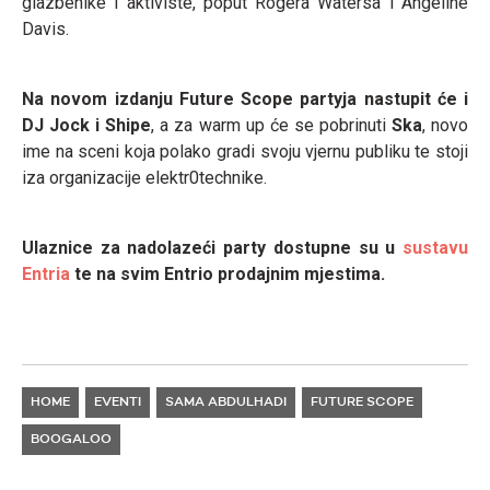
glazbenike i aktiviste, poput Rogera Watersa i Angeline
Davis.
Na novom izdanju Future Scope partyja nastupit će i
DJ Jock i Shipe
, a za warm up će se pobrinuti
Ska
, novo
ime na sceni koja polako gradi svoju vjernu publiku te stoji
iza organizacije elektr0technike.
Ulaznice za nadolazeći party dostupne su u
sustavu
Entria
te na svim Entrio prodajnim mjestima.
HOME
EVENTI
SAMA ABDULHADI
FUTURE SCOPE
BOOGALOO