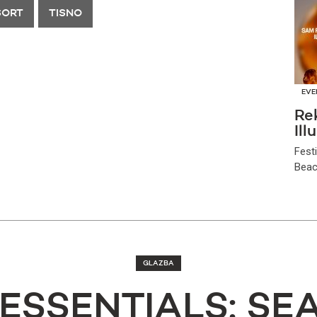
SORT
TISNO
EVE
Re
Ill
Fest
Beach
GLAZBA
 ESSENTIALS: S