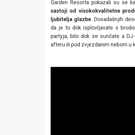
Garden Resorta pokazali su se k
sastoji od visokokvalitetne prod
ljubitelja glazbe
. Dosadašnjih dese
da je to dok isplovljavate s bro
partyja, bilo dok se sunčate a DJ-
afteru ili pod zvjezdanim nebom u ku