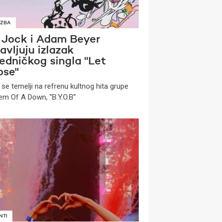
ZBA
 Jock i Adam Beyer
avljuju izlazak
edničkog singla ''Let
se''
 se temelji na refrenu kultnog hita grupe
m Of A Down, ''B.Y.O.B''
NTI