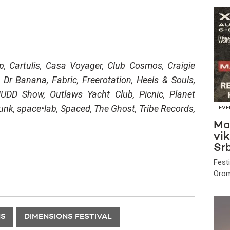
p, Cartulis, Casa Voyager, Club Cosmos, Craigie
Dr Banana, Fabric, Freerotation, Heels & Souls,
UDD Show, Outlaws Yacht Club, Picnic, Planet
unk, space•lab, Spaced, The Ghost, Tribe Records,
EVE
Ma
vi
Srb
Fest
Orom
NS
DIMENSIONS FESTIVAL