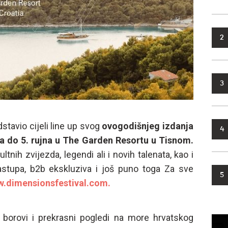
2
3
stavio cijeli line up svog
ovogodišnjeg izdanja
4
za do 5. rujna u The Garden Resortu u Tisnom.
nih zvijezda, legendi ali i novih talenata, kao i
 nastupa, b2b ekskluziva i još puno toga Za sve
5
.dimensionsfestival.com.
i borovi i prekrasni pogledi na more hrvatskog