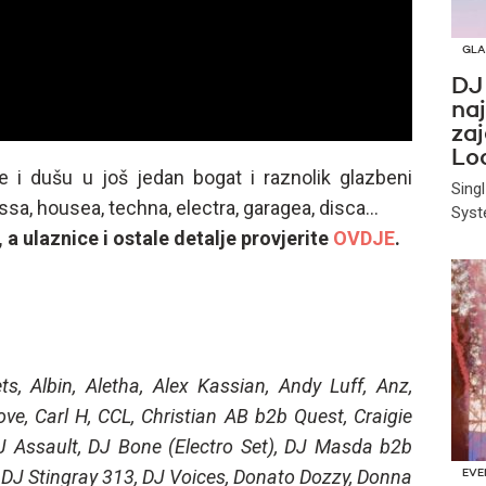
GLA
DJ
naj
zaj
Loo
e i dušu u još jedan bogat i raznolik glazbeni
Singl
sa, housea, techna, electra, garagea, disca...
Syste
, a ulaznice i ostale detalje provjerite
OVDJE
.
, Albin, Aletha, Alex Kassian, Andy Luff, Anz,
ve, Carl H, CCL, Christian AB b2b Quest, Craigie
DJ Assault, DJ Bone (Electro Set), DJ Masda b2b
 DJ Stingray 313, DJ Voices, Donato Dozzy, Donna
EVE