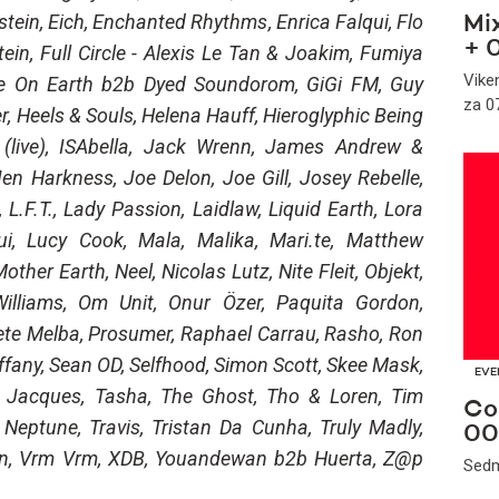
stein, Eich, Enchanted Rhythms, Enrica Falqui, Flo
Mi
+ 
ein, Full Circle - Alexis Le Tan & Joakim, Fumiya
Vike
ne On Earth b2b Dyed Soundorom, GiGi FM, Guy
za 07
, Heels & Souls, Helena Hauff, Hieroglyphic Being
as (live), ISAbella, Jack Wrenn, James Andrew &
en Harkness, Joe Delon, Joe Gill, Josey Rebelle,
L.F.T., Lady Passion, Laidlaw, Liquid Earth, Lora
 Lucy Cook, Mala, Malika, Mari.te, Matthew
ther Earth, Neel, Nicolas Lutz, Nite Fleit, Objekt,
illiams, Om Unit, Onur Özer, Paquita Gordon,
ete Melba, Prosumer, Raphael Carrau, Rasho, Ron
iffany, Sean OD, Selfhood, Simon Scott, Skee Mask,
EVE
, T. Jacques, Tasha, The Ghost, Tho & Loren, Tim
Co
Neptune, Travis, Tristan Da Cunha, Truly Madly,
00
mann, Vrm Vrm, XDB, Youandewan b2b Huerta, Z@p
Sedm