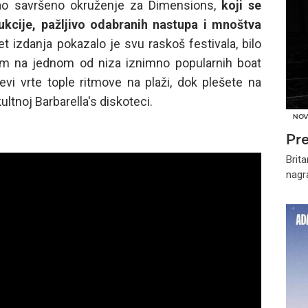
ao savršeno okruženje za Dimensions,
koji se
ukcije, pažljivo odabranih nastupa i mnoštva
t izdanja pokazalo je svu raskoš festivala, bilo
dom na jednom od niza iznimno popularnih boat
evi vrte tople ritmove na plaži, dok plešete na
ltnoj Barbarella's diskoteci.
NOV
Pr
Brita
nag