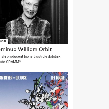
OSTI
eminuo William Orbit
nski producent bio je trostruki dobitnik
rade GRAMMY