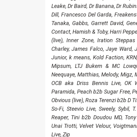
Leake, Dr Baird, Dr Banana, Dr Rubin
Dill, Francesco Del Garda, Freakenst
Tanaka, Gabbs, Garrett David, Ge
Contact, Hamish & Toby, Harri Pepper
(live), Inner Zone, Iration Stepp
Charley, James Falco, Jaye Ward, J
Junior, k means, Kold Faction, KRN, 
Mipsum, LTJ Bukem & MC Lowqui,
Neequaye, Matthias, Melody, Migz, Mo
OCB aka Driss Bennis Live, OK W
Paramida, Peach b2b Sugar Free, P
Obvious (live), Roza Terenzi b2b D T
So-Fi, Steevio Live, Sweely, Sybil
Reaper, Tini b2b Doudou MD, Tony 
Unai Trotti, Velvet Velour, Voigt
Live, Zip