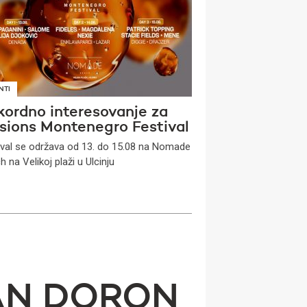
NTI
kordno interesovanje za
usions Montenegro Festival
ival se održava od 13. do 15.08 na Nomade
 na Velikoj plaži u Ulcinju
EAN DORON