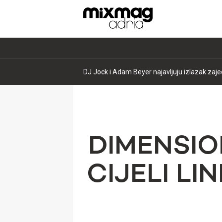
Mixmag vikend preporuke 07 + 08/08/2026
DIMENSIO
CIJELI L