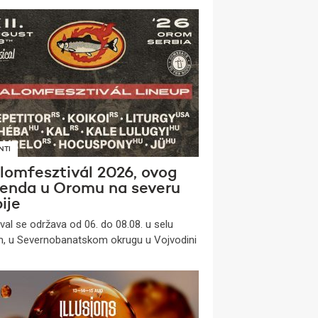
NTI
lomfesztivál 2026, ovog
kenda u Oromu na severu
ije
ival se održava od 06. do 08.08. u selu
, u Severnobanatskom okrugu u Vojvodini