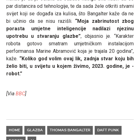
par distancira od tehnologije, te da sada žele otkriti stvarni
svijet koji se događa iza kulisa, što Bangalter kaže da ne
bi učinio da se nisu razišli.
“Moja zabrinutost zbog
porasta umjetne inteligencije nadilazi njezinu
upotrebu u stvaranju glazbe”
, objasnio je. “Karakter
robota gotovo smatram umjetničkom instalacijom
performansa Marine Abramović koja je trajala 20 godina”,
kaže.
“Koliko god volim ovaj lik, zadnja stvar koju bih
želio biti, u svijetu u kojem živimo, 2023. godine, je -
robot.”
[Via
BBC
]
HOME
GLAZBA
THOMAS BANGALTER
DAFT PUNK