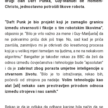
drugi član Daft Punka, Guy-Manuel de Homem-
Christo, jednostavno potrošili likove robota.
“Daft Punk je bio projekt koji je zamaglio granicu
između stvarnosti i fikcije s tim robotskim likovima”
,
objasnio je. “Bilo je vrlo važno za mene i Guy-Man[uela] da
ne pokvarimo priču dok još traje. No, sad kad je priča
završila, zanimljivo mi je otkrivati dio kreativnog procesa
koji je u velikoj mjeri temeljen na ljudima, a ne na nekakvom
algoritmu.” Bangalter je također rekao za BBC da želi da
odnos između čovječanstva i tehnologije bude “apsolutan”
i da je
zabrinut zbog porasta umjetne inteligencije u
stvarnom životu.
“Bilo je to istraživanje, rekao bih,
počevši od strojeva pa nadalje.
Volim tehnologiju kao
alat [ali] nekako sam prestravljen prirodom odnosa
između strojeva i nas samih.”
Rekao je da je odluka da odbace kacige bila način da se