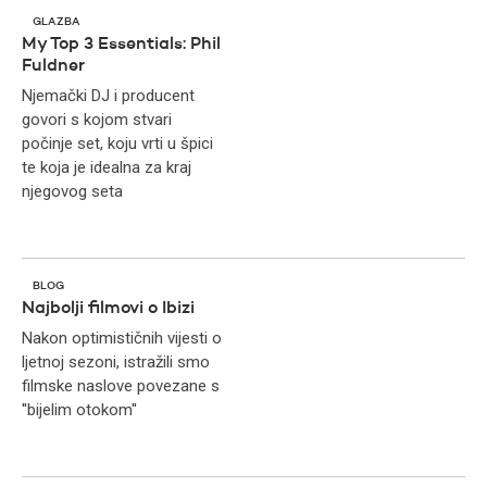
GLAZBA
My Top 3 Essentials: Phil
Fuldner
Njemački DJ i producent
govori s kojom stvari
počinje set, koju vrti u špici
te koja je idealna za kraj
njegovog seta
BLOG
Najbolji filmovi o Ibizi
Nakon optimističnih vijesti o
ljetnoj sezoni, istražili smo
filmske naslove povezane s
''bijelim otokom''