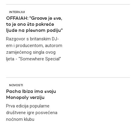
INTERVJUI
OFFAIAH: "Groove je sve,
to je ono što pokreće
ljude na plesnom podiju"
Razgovor s britanskim DJ-
em i producentom, autorom
zamijećenog singla ovog
ljeta - “Somewhere Special”
NOVOSTI
Pacha Ibiza ima svoju
Monopoly verziju
Prva edicija popularne
društvene igre posvećena
noćnom klubu