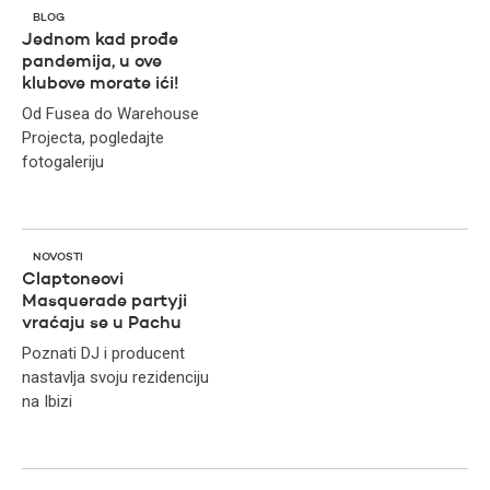
BLOG
Jednom kad prođe
pandemija, u ove
klubove morate ići!
Od Fusea do Warehouse
Projecta, pogledajte
fotogaleriju
NOVOSTI
Claptoneovi
Masquerade partyji
vraćaju se u Pachu
Poznati DJ i producent
nastavlja svoju rezidenciju
na Ibizi