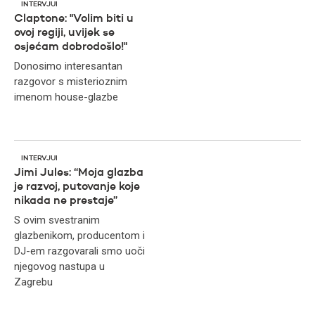
INTERVJUI
Claptone: "Volim biti u
ovoj regiji, uvijek se
osjećam dobrodošlo!"
Donosimo interesantan
razgovor s misterioznim
imenom house-glazbe
INTERVJUI
Jimi Jules: “Moja glazba
je razvoj, putovanje koje
nikada ne prestaje”
S ovim svestranim
glazbenikom, producentom i
DJ-em razgovarali smo uoči
njegovog nastupa u
Zagrebu